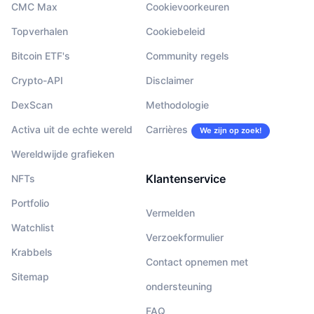
CMC Max
Cookievoorkeuren
Topverhalen
Cookiebeleid
Bitcoin ETF's
Community regels
Crypto-API
Disclaimer
DexScan
Methodologie
Activa uit de echte wereld
Carrières
We zijn op zoek!
Wereldwijde grafieken
Klantenservice
NFTs
Portfolio
Vermelden
Watchlist
Verzoekformulier
Krabbels
Contact opnemen met
Sitemap
ondersteuning
FAQ