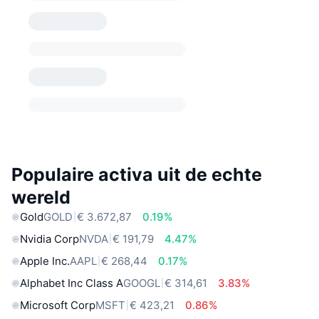
Populaire activa uit de echte
wereld
Gold
GOLD
€ 3.672,87
0.19%
Nvidia Corp
NVDA
€ 191,79
4.47%
Apple Inc.
AAPL
€ 268,44
0.17%
Alphabet Inc Class A
GOOGL
€ 314,61
3.83%
Microsoft Corp
MSFT
€ 423,21
0.86%