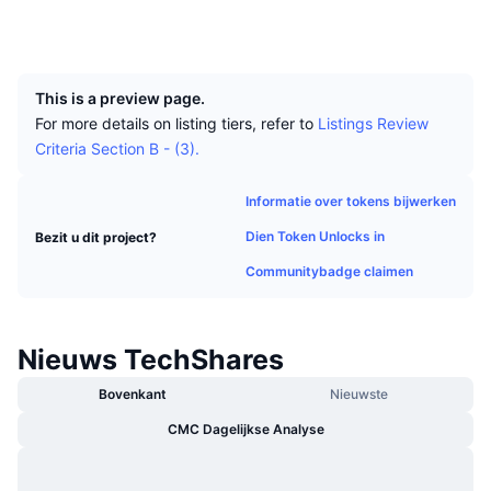
Tophandelaren
Artikelen
Instroom/uitstroom van exchanges
DEX API
Converter
Explorers
www.techsharescommunity.com
Leaderboards
Spot
UCID
1360
Sentiment
Zakelijk
Nieuwsbrief
Indicatoren
Trending
Derivaten
This is a preview page.
Prijzen
CMC Launch
For more details on listing tiers, refer to
Listings Review
Aankomend
Fear & greed index
Criteria Section B - (3).
Bronnen
CMC Labs
Recent toegevoegd
Seizoensindex Altcoin
Informatie over tokens bijwerken
CMC Max
Winnaars en verliezers
Indicatoren marktcyclus
Dien Token Unlocks in
Bezit u dit project?
Documentatie
Communitybadge claimen
Topverhalen
Meest bezocht
Bitcoin-dominantie
FAQ
Telegram-bot
Sentiment van de gemeenschap
CoinMarketCap 20 Index
Nieuws TechShares
AI-integraties
Adverteren
Chain ranking
CoinMarketCap 100 Index
Bovenkant
Nieuwste
CMC Agent Hub
CMC Dagelijkse Analyse
Voorspellingsmarkten
ETF-stromen
Site-widgets
Vaardighedenmarktplaats