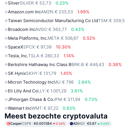
Silver
SILVER
€ 53,73
0.23%
Amazon.com Inc
AMZN
€ 235,53
1.99%
Taiwan Semiconductor Manufacturing Co Ltd
TSM
€ 359,5
Broadcom Inc
AVGO
€ 363,77
0.43%
Meta Platforms, Inc.
META
€ 506,67
0.52%
SpaceX
SPCX
€ 97,38
10.30%
Tesla, Inc.
TSLA
€ 280,33
1.14%
Berkshire Hathaway Inc Class B
BRK.B
€ 446,43
0.36%
SK Hynix
SKHY
€ 131,79
1.45%
Micron Technology Inc
MU
€ 796
2.94%
Eli Lilly And Co
LLY
€ 1.001,29
3.61%
JPmorgan Chase & Co
JPM
€ 311,94
0.73%
Walmart Inc
WMT
€ 97,22
0.62%
Meest bezochte cryptovaluta
Casper
CSPR
€0.001584
ADI
ADI
€5.97
0.34%
0.04%