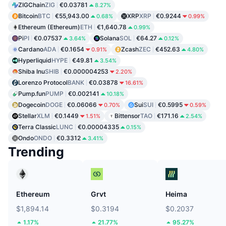
ZIGChain
ZIG
€0.03781
8.27%
Bitcoin
BTC
€55,943.00
XRP
XRP
€0.9244
0.68%
0.99%
Ethereum (Ethereum)
ETH
€1,640.78
0.99%
Pi
PI
€0.07537
Solana
SOL
€64.27
3.64%
0.12%
Cardano
ADA
€0.1654
Zcash
ZEC
€452.63
0.91%
4.80%
Hyperliquid
HYPE
€49.81
3.54%
Shiba Inu
SHIB
€0.000004253
2.20%
Lorenzo Protocol
BANK
€0.03878
16.61%
Pump.fun
PUMP
€0.002141
10.18%
Dogecoin
DOGE
€0.06066
Sui
SUI
€0.5995
0.70%
0.59%
Stellar
XLM
€0.1449
Bittensor
TAO
€171.16
1.51%
2.54%
Terra Classic
LUNC
€0.00004335
0.15%
Ondo
ONDO
€0.3312
3.41%
Trending
Ethereum
Grvt
Heima
$1,894.14
$0.3194
$0.2037
1.17%
21.77%
95.27%