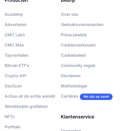
Producten
Bedrijf
Academy
Over ons
Adverteren
Gebruiksvoorwaarden
CMC Labs
Privacybeleid
CMC Max
Cookievoorkeuren
Topverhalen
Cookiebeleid
Bitcoin ETF's
Community regels
Crypto-API
Disclaimer
DexScan
Methodologie
Activa uit de echte wereld
Carrières
We zijn op zoek!
Wereldwijde grafieken
Klantenservice
NFTs
Portfolio
Vermelden