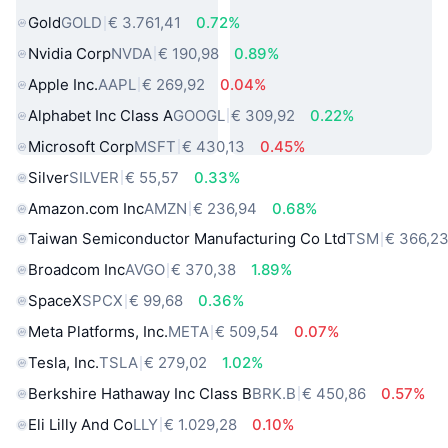
Gold
GOLD
€ 3.761,41
0.72%
Nvidia Corp
NVDA
€ 190,98
0.89%
Apple Inc.
AAPL
€ 269,92
0.04%
Alphabet Inc Class A
GOOGL
€ 309,92
0.22%
Microsoft Corp
MSFT
€ 430,13
0.45%
Silver
SILVER
€ 55,57
0.33%
Amazon.com Inc
AMZN
€ 236,94
0.68%
Taiwan Semiconductor Manufacturing Co Ltd
TSM
€ 366,2
Broadcom Inc
AVGO
€ 370,38
1.89%
SpaceX
SPCX
€ 99,68
0.36%
Meta Platforms, Inc.
META
€ 509,54
0.07%
Tesla, Inc.
TSLA
€ 279,02
1.02%
Berkshire Hathaway Inc Class B
BRK.B
€ 450,86
0.57%
Eli Lilly And Co
LLY
€ 1.029,28
0.10%