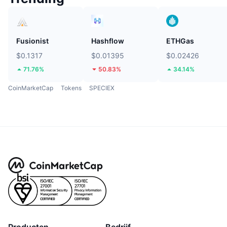
Fusionist
Hashflow
ETHGas
$0.1317
$0.01395
$0.02426
71.76%
50.83%
34.14%
CoinMarketCap
Tokens
SPECIEX