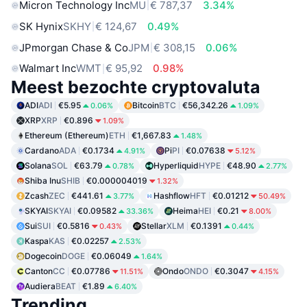
Micron Technology Inc
MU
€ 787,37
3.34%
SK Hynix
SKHY
€ 124,67
0.49%
JPmorgan Chase & Co
JPM
€ 308,15
0.06%
Walmart Inc
WMT
€ 95,92
0.98%
Meest bezochte cryptovaluta
ADI
ADI
€5.95
Bitcoin
BTC
€56,342.26
0.06%
1.09%
XRP
XRP
€0.896
1.09%
Ethereum (Ethereum)
ETH
€1,667.83
1.48%
Cardano
ADA
€0.1734
Pi
PI
€0.07638
4.91%
5.12%
Solana
SOL
€63.79
Hyperliquid
HYPE
€48.90
0.78%
2.77%
Shiba Inu
SHIB
€0.000004019
1.32%
Zcash
ZEC
€441.61
Hashflow
HFT
€0.01212
3.77%
50.49%
SKYAI
SKYAI
€0.09582
Heima
HEI
€0.21
33.36%
8.00%
Sui
SUI
€0.5816
Stellar
XLM
€0.1391
0.43%
0.44%
Kaspa
KAS
€0.02257
2.53%
Dogecoin
DOGE
€0.06049
1.64%
Canton
CC
€0.07786
Ondo
ONDO
€0.3047
11.51%
4.15%
Audiera
BEAT
€1.89
6.40%
Trending