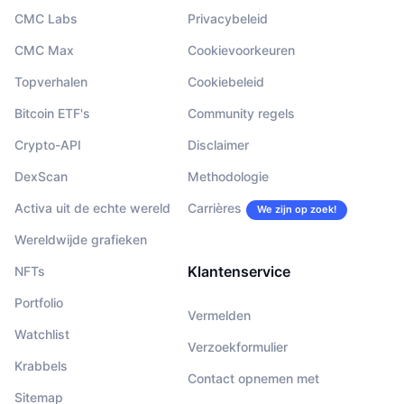
CMC Labs
Privacybeleid
CMC Max
Cookievoorkeuren
Topverhalen
Cookiebeleid
Bitcoin ETF's
Community regels
Crypto-API
Disclaimer
DexScan
Methodologie
Activa uit de echte wereld
Carrières
We zijn op zoek!
Wereldwijde grafieken
Klantenservice
NFTs
Portfolio
Vermelden
Watchlist
Verzoekformulier
Krabbels
Contact opnemen met
Sitemap