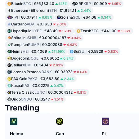
Bitcoin
BTC
€56,133.40
XRP
XRP
€0.909
1.15%
1.45%
Ethereum (Ethereum)
ETH
€1,654.11
2.44%
Pi
PI
€0.07911
Solana
SOL
€64.08
6.65%
0.34%
Cardano
ADA
€0.1633
2.01%
Hyperliquid
HYPE
€48.49
Zcash
ZEC
€441.00
1.29%
1.36%
Shiba Inu
SHIB
€0.000004187
0.94%
Pump.fun
PUMP
€0.002038
4.43%
Heima
HEI
€0.4069
Sui
SUI
€0.5929
211.99%
0.83%
Dogecoin
DOGE
€0.06052
0.34%
Stellar
XLM
€0.1404
2.63%
Lorenzo Protocol
BANK
€0.03973
8.64%
PAX Gold
PAXG
€3,683.89
2.34%
Kaspa
KAS
€0.02275
0.47%
Terra Classic
LUNC
€0.00004312
0.81%
Ondo
ONDO
€0.3247
1.51%
Trending
Heima
Cap
Pi