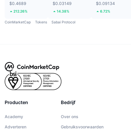
$0.4689
$0.03149
$0.09134
212.26%
14.38%
6.72%
CoinMarketCap
Tokens
Sabai Protocol
Producten
Bedrijf
Academy
Over ons
Adverteren
Gebruiksvoorwaarden