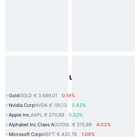
Populaire activa uit de echte
wereld
Gold
GOLD
€ 3.689,01
0.19%
Nvidia Corp
NVDA
€ 191,13
3.43%
Apple Inc.
AAPL
€ 270,69
0.52%
Alphabet Inc Class A
GOOGL
€ 315,89
4.03%
Microsoft Corp
MSFT
€ 420,78
1.09%