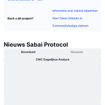
Trending
Crypto-ETF's
Leren
CMC MCP
Informatie over tokens bijwerken
Nieuw
Bitcoin ETF's
Dien Token Unlocks in
Bezit u dit project?
x402
Nieuws
Communitybadge claimen
Crypto
Ethereum (Ethereum) ETF's
Academy
Politiek
Technische analyse
Onderzoek
Nieuws Sabai Protocol
Sport
Bovenkant
Nieuwste
RSI
Video's
CMC Dagelijkse Analyse
Financiën
MACD
Woordenlijst
Technologie
Derivaten
Campagnes
NFT
Overzicht
Airdrops
Totale NFT-statistieken
Liquidaties
Diamanten beloningen