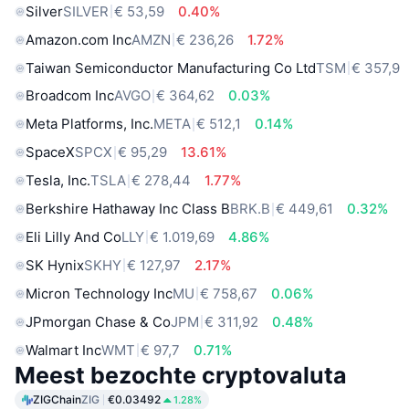
Silver
SILVER
€ 53,59
0.40%
Amazon.com Inc
AMZN
€ 236,26
1.72%
Taiwan Semiconductor Manufacturing Co Ltd
TSM
€ 357,9
Broadcom Inc
AVGO
€ 364,62
0.03%
Meta Platforms, Inc.
META
€ 512,1
0.14%
SpaceX
SPCX
€ 95,29
13.61%
Tesla, Inc.
TSLA
€ 278,44
1.77%
Berkshire Hathaway Inc Class B
BRK.B
€ 449,61
0.32%
Eli Lilly And Co
LLY
€ 1.019,69
4.86%
SK Hynix
SKHY
€ 127,97
2.17%
Micron Technology Inc
MU
€ 758,67
0.06%
JPmorgan Chase & Co
JPM
€ 311,92
0.48%
Walmart Inc
WMT
€ 97,7
0.71%
Meest bezochte cryptovaluta
ZIGChain
ZIG
€0.03492
1.28%