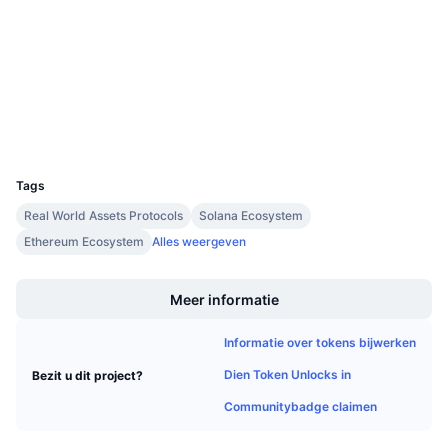
3.9
Aankomende verkopen
Beoordeling (CertiK)
Financieringstarieven
Leren & Verdienen
solscan.io
Explorers
Kalenders
Wallets
ICO kalender
UCID
34849
Tags
Agenda
Real World Assets Protocols
Solana Ecosystem
Ethereum Ecosystem
Alles weergeven
Boost
Meer informatie
Informatie over tokens bijwerken
Dien Token Unlocks in
Bezit u dit project?
Communitybadge claimen