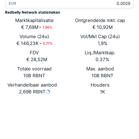
EUR
Trending
Crypto-ETF's
Leren
CMC MCP
Redbelly Network statistieken
Marktkapitalisatie
Nieuw
Ontgrendelde mkt. cap
Bitcoin ETF's
x402
Nieuws
€ 7,69M
€ 10,92M
1.06%
Crypto
Ethereum (Ethereum) ETF's
Volume (24u)
Vol/Mkt Cap (24u)
Academy
€ 146,23K
1,9%
0.77%
Politiek
FDV
Liq./Marktkap.
Technische analyse
Onderzoek
€ 28,52M
0.37%
Sport
Totale voorraad
Max. aanbod
RSI
Video's
10B RBNT
10B RBNT
Financiën
MACD
Verhandelbaar aanbod
Houders
Woordenlijst
2,69B RBNT
1K
Technologie
Website
Website
Whitepaper
Derivaten
Campagnes
NFT
Sociale kanalen
Overzicht
Airdrops
Totale NFT-statistieken
0xb45f...c6bf13
Contracten
Liquidaties
Diamanten beloningen