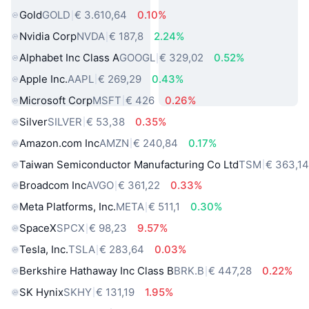
Gold
GOLD
€ 3.610,64
0.10%
Nvidia Corp
NVDA
€ 187,8
2.24%
Alphabet Inc Class A
GOOGL
€ 329,02
0.52%
Apple Inc.
AAPL
€ 269,29
0.43%
Microsoft Corp
MSFT
€ 426
0.26%
Silver
SILVER
€ 53,38
0.35%
Amazon.com Inc
AMZN
€ 240,84
0.17%
Taiwan Semiconductor Manufacturing Co Ltd
TSM
€ 363,1
Broadcom Inc
AVGO
€ 361,22
0.33%
Meta Platforms, Inc.
META
€ 511,1
0.30%
SpaceX
SPCX
€ 98,23
9.57%
Tesla, Inc.
TSLA
€ 283,64
0.03%
Berkshire Hathaway Inc Class B
BRK.B
€ 447,28
0.22%
SK Hynix
SKHY
€ 131,19
1.95%