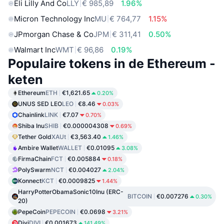
Eli Lilly And Co
LLY
€ 985,89
1.96%
Micron Technology Inc
MU
€ 764,77
1.15%
JPmorgan Chase & Co
JPM
€ 311,41
0.50%
Walmart Inc
WMT
€ 96,86
0.19%
Populaire tokens in de Ethereum -
keten
Ethereum
ETH
€1,621.65
0.20%
UNUS SED LEO
LEO
€8.46
0.03%
Chainlink
LINK
€7.07
0.70%
Shiba Inu
SHIB
€0.000004308
0.69%
Tether Gold
XAUt
€3,563.40
1.46%
Ambire Wallet
WALLET
€0.01095
3.08%
FirmaChain
FCT
€0.005884
0.18%
PolySwarm
NCT
€0.004027
2.04%
Konnect
KCT
€0.0009825
1.44%
HarryPotterObamaSonic10Inu (ERC-
BITCOIN
€0.007276
0.30%
20)
PepeCoin
PEPECOIN
€0.0698
3.21%
Divi
DIVI
€0.001673
141.49%