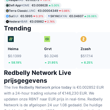
Defi App
HOME
€0.008628
5.00%
Terra Classic
LUNC
€0.00004349
0.86%
Sui
SUI
€0.5995
SKYAI
SKYAI
€0.04607
0.31%
26.06%
Hedera
HBAR
€0.05982
2.74%
Trending
Heima
Grvt
Zcash
$0.1399
$0.3246
$517.14
58.19%
21.95%
6.25%
Redbelly Network Live
prijsgegevens
The live
Redbelly Network price today
is €0.002852 EUR
with a 24-hour trading volume of €146,230 EUR.
We
updaten onze RBNT naar EUR prijs in real-time.
Redbelly
Network is de afgelopen 24 uur 1.08 gedaald.
De huidige