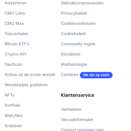
Adverteren
Gebruiksvoorwaarden
CMC Labs
Privacybeleid
CMC Max
Cookievoorkeuren
Topverhalen
Cookiebeleid
Bitcoin ETF's
Community regels
Crypto-API
Disclaimer
DexScan
Methodologie
Activa uit de echte wereld
Carrières
We zijn op zoek!
Wereldwijde grafieken
Klantenservice
NFTs
Portfolio
Vermelden
Watchlist
Verzoekformulier
Krabbels
Contact opnemen met