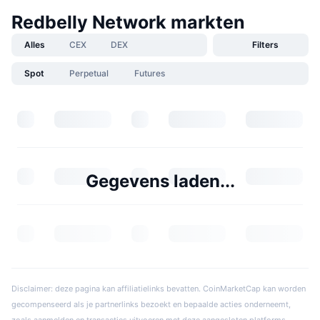
Redbelly Network markten
Alles
CEX
DEX
Filters
Spot
Perpetual
Futures
Gegevens laden...
Disclaimer: deze pagina kan affiliatielinks bevatten. CoinMarketCap kan worden
gecompenseerd als je partnerlinks bezoekt en bepaalde acties onderneemt,