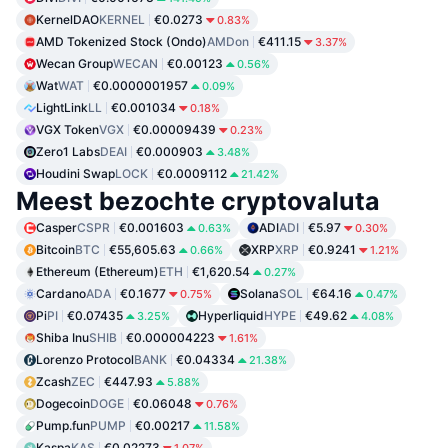
KernelDAO
KERNEL
€0.0273
0.83%
AMD Tokenized Stock (Ondo)
AMDon
€411.15
3.37%
Wecan Group
WECAN
€0.00123
0.56%
Wat
WAT
€0.0000001957
0.09%
LightLink
LL
€0.001034
0.18%
VGX Token
VGX
€0.00009439
0.23%
Zero1 Labs
DEAI
€0.000903
3.48%
Houdini Swap
LOCK
€0.0009112
21.42%
Meest bezochte cryptovaluta
Casper
CSPR
€0.001603
ADI
ADI
€5.97
0.63%
0.30%
Bitcoin
BTC
€55,605.63
XRP
XRP
€0.9241
0.66%
1.21%
Ethereum (Ethereum)
ETH
€1,620.54
0.27%
Cardano
ADA
€0.1677
Solana
SOL
€64.16
0.75%
0.47%
Pi
PI
€0.07435
Hyperliquid
HYPE
€49.62
3.25%
4.08%
Shiba Inu
SHIB
€0.000004223
1.61%
Lorenzo Protocol
BANK
€0.04334
21.38%
Zcash
ZEC
€447.93
5.88%
Dogecoin
DOGE
€0.06048
0.76%
Pump.fun
PUMP
€0.00217
11.58%
Kaspa
KAS
€0.02273
1.07%