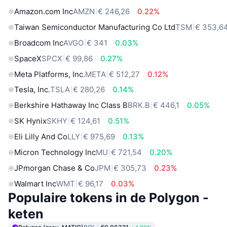
Amazon.com Inc
AMZN
€ 246,26
0.22%
Taiwan Semiconductor Manufacturing Co Ltd
TSM
€ 353,6
Broadcom Inc
AVGO
€ 341
0.03%
SpaceX
SPCX
€ 99,86
0.27%
Meta Platforms, Inc.
META
€ 512,27
0.12%
Tesla, Inc.
TSLA
€ 280,26
0.14%
Berkshire Hathaway Inc Class B
BRK.B
€ 446,1
0.05%
SK Hynix
SKHY
€ 124,61
0.51%
Eli Lilly And Co
LLY
€ 975,69
0.13%
Micron Technology Inc
MU
€ 721,54
0.20%
JPmorgan Chase & Co
JPM
€ 305,73
0.23%
Walmart Inc
WMT
€ 96,17
0.03%
Populaire tokens in de Polygon -
keten