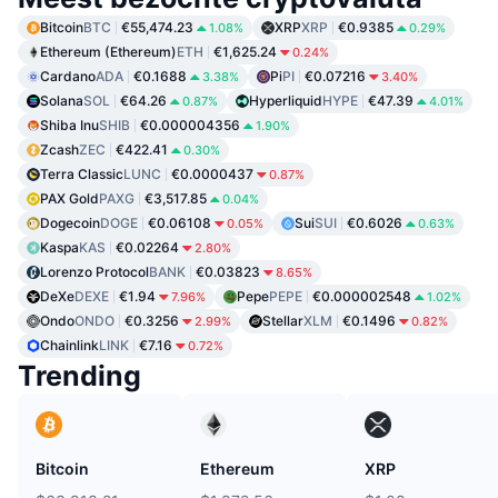
Bitcoin
BTC
€55,474.23
XRP
XRP
€0.9385
1.08%
0.29%
Ethereum (Ethereum)
ETH
€1,625.24
0.24%
Cardano
ADA
€0.1688
Pi
PI
€0.07216
3.38%
3.40%
Solana
SOL
€64.26
Hyperliquid
HYPE
€47.39
0.87%
4.01%
Shiba Inu
SHIB
€0.000004356
1.90%
Zcash
ZEC
€422.41
0.30%
Terra Classic
LUNC
€0.0000437
0.87%
PAX Gold
PAXG
€3,517.85
0.04%
Dogecoin
DOGE
€0.06108
Sui
SUI
€0.6026
0.05%
0.63%
Kaspa
KAS
€0.02264
2.80%
Lorenzo Protocol
BANK
€0.03823
8.65%
DeXe
DEXE
€1.94
Pepe
PEPE
€0.000002548
7.96%
1.02%
Ondo
ONDO
€0.3256
Stellar
XLM
€0.1496
2.99%
0.82%
Chainlink
LINK
€7.16
0.72%
Trending
Bitcoin
Ethereum
XRP