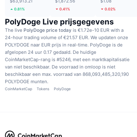
$63,913.21
$1,872.56
$1.08
0.81%
0.41%
0.02%
PolyDoge Live prijsgegevens
The live
PolyDoge price today
is €1.72e-10 EUR with a
24-hour trading volume of €21.57 EUR.
We updaten onze
POLYDOGE naar EUR prijs in real-time.
PolyDoge is de
afgelopen 24 uur 0.17 gedaald.
De huidige
CoinMarketCap-rang is #5246, met een marktkapitalisatie
van niet beschikbaar.
De voorraad in omloop is niet
beschikbaar
een max. voorraad van 868,093,485,320,190
POLYDOGE munten.
CoinMarketCap
Tokens
PolyDoge