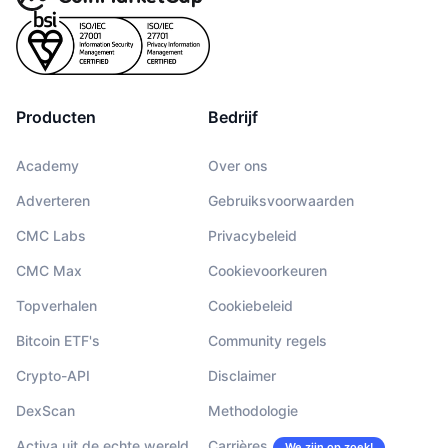
Producten
Bedrijf
Academy
Over ons
Adverteren
Gebruiksvoorwaarden
CMC Labs
Privacybeleid
CMC Max
Cookievoorkeuren
Topverhalen
Cookiebeleid
Bitcoin ETF's
Community regels
Crypto-API
Disclaimer
DexScan
Methodologie
Activa uit de echte wereld
Carrières
We zijn op zoek!