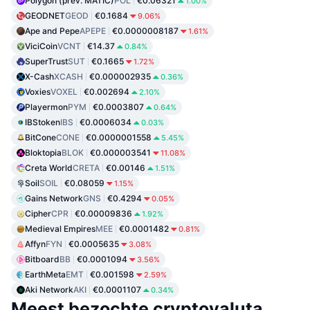
Polygon (prev. MATIC)
POL
€0.06321
1.00%
GEODNET
GEOD
€0.1684
9.06%
Ape and Pepe
APEPE
€0.0000008187
1.61%
ViciCoin
VCNT
€14.37
0.84%
SuperTrust
SUT
€0.1665
1.72%
X-Cash
XCASH
€0.000002935
0.36%
Voxies
VOXEL
€0.002694
2.10%
Playermon
PYM
€0.0003807
0.64%
IBStoken
IBS
€0.0006034
0.03%
BitCone
CONE
€0.0000001558
5.45%
Bloktopia
BLOK
€0.000003541
11.08%
Creta World
CRETA
€0.00146
1.51%
Soil
SOIL
€0.08059
1.15%
Gains Network
GNS
€0.4294
0.05%
Cipher
CPR
€0.00009836
1.92%
Medieval Empires
MEE
€0.0001482
0.81%
Affyn
FYN
€0.0005635
3.08%
Bitboard
BB
€0.0001094
3.56%
EarthMeta
EMT
€0.001598
2.59%
Aki Network
AKI
€0.0001107
0.34%
Meest bezochte cryptovaluta