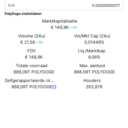
Trending
Crypto-ETF's
EUR
Leren
CMC MCP
PolyDoge statistieken
Nieuw
Bitcoin ETF's
Marktkapitalisatie
x402
Nieuws
€ 148,9K
0%
Crypto
Ethereum (Ethereum) ETF's
Volume (24u)
Vol/Mkt Cap (24u)
Academy
€ 21,56
0,01448%
0%
Politiek
Technische analyse
FDV
Liq./Marktkap.
Onderzoek
€ 148,9K
6.06%
Sport
RSI
Video's
Totale voorraad
Max. aanbod
868,09T POLYDOGE
868.09T POLYDOGE
Financiën
MACD
Woordenlijst
Zelfgerapporteerde circulerende voorraad
Houders
868,09T POLYDOGE
263,87K
Technologie
Derivaten
Campagnes
Website
Website
Sociale kanalen
NFT
Overzicht
Airdrops
Contracten
0x8A95...BAE472
3.1
Totale NFT-statistieken
Beoordeling (CertiK)
Liquidaties
Diamanten beloningen
polygonscan.com