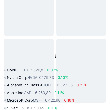
Populaire activa uit de echte
wereld
Gold
GOLD
€ 3.520,8
0.03%
Nvidia Corp
NVDA
€ 179,73
0.10%
Alphabet Inc Class A
GOOGL
€ 323,86
0.21%
Apple Inc.
AAPL
€ 263,89
0.11%
Microsoft Corp
MSFT
€ 422,98
0.16%
Silver
SILVER
€ 50,45
0.11%