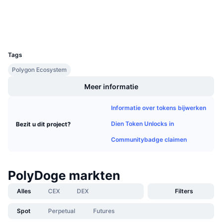
Explorers
Aankomende verkopen
Financieringstarieven
Leren & Verdienen
Wallets
UCID
10088
Kalenders
Tags
ICO kalender
Polygon Ecosystem
Meer informatie
Agenda
Informatie over tokens bijwerken
Dien Token Unlocks in
Bezit u dit project?
Communitybadge claimen
PolyDoge markten
Alles
CEX
DEX
Filters
Spot
Perpetual
Futures