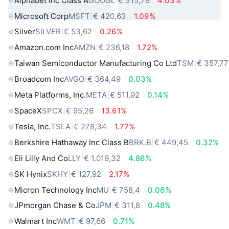
Alphabet Inc Class A
GOOGL
€ 315,78
4.03%
Microsoft Corp
MSFT
€ 420,63
1.09%
Silver
SILVER
€ 53,62
0.26%
Amazon.com Inc
AMZN
€ 236,18
1.72%
Taiwan Semiconductor Manufacturing Co Ltd
TSM
€ 357,77
Broadcom Inc
AVGO
€ 364,49
0.03%
Meta Platforms, Inc.
META
€ 511,92
0.14%
SpaceX
SPCX
€ 95,26
13.61%
Tesla, Inc.
TSLA
€ 278,34
1.77%
Berkshire Hathaway Inc Class B
BRK.B
€ 449,45
0.32%
Eli Lilly And Co
LLY
€ 1.019,32
4.86%
SK Hynix
SKHY
€ 127,92
2.17%
Micron Technology Inc
MU
€ 758,4
0.06%
JPmorgan Chase & Co
JPM
€ 311,8
0.48%
Walmart Inc
WMT
€ 97,66
0.71%