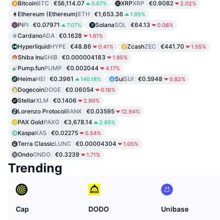
Bitcoin
BTC
€56,114.07
XRP
XRP
€0.9082
0.67%
2.02%
Ethereum (Ethereum)
ETH
€1,653.36
1.95%
Pi
PI
€0.07971
Solana
SOL
€64.13
7.07%
0.06%
Cardano
ADA
€0.1628
1.61%
Hyperliquid
HYPE
€48.86
Zcash
ZEC
€441.70
0.41%
1.55%
Shiba Inu
SHIB
€0.000004183
1.95%
Pump.fun
PUMP
€0.002044
4.17%
Heima
HEI
€0.3961
Sui
SUI
€0.5948
140.18%
0.82%
Dogecoin
DOGE
€0.06054
0.16%
Stellar
XLM
€0.1406
2.90%
Lorenzo Protocol
BANK
€0.03595
12.94%
PAX Gold
PAXG
€3,678.14
2.65%
Kaspa
KAS
€0.02275
0.54%
Terra Classic
LUNC
€0.00004304
1.05%
Ondo
ONDO
€0.3239
1.71%
Trending
Cap
DODO
Unibase