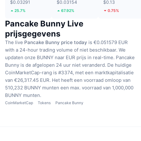
$0.03291
$0.03154
$0.13
25.7%
67.92%
0.75%
Pancake Bunny Live
prijsgegevens
The live
Pancake Bunny price today
is €0.051579 EUR
with a 24-hour trading volume of niet beschikbaar.
We
updaten onze BUNNY naar EUR prijs in real-time.
Pancake
Bunny is de afgelopen 24 uur niet veranderd.
De huidige
CoinMarketCap-rang is #3374, met een marktkapitalisatie
van €26,317.45 EUR.
Het heeft een voorraad omloop van
510,232 BUNNY munten
een max. voorraad van 1,000,000
BUNNY munten.
CoinMarketCap
Tokens
Pancake Bunny