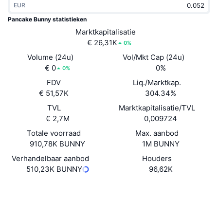
EUR
Trending
Crypto-ETF's
Leren
CMC MCP
Pancake Bunny statistieken
Nieuw
Marktkapitalisatie
Bitcoin ETF's
x402
Nieuws
€ 26,31K
0%
Crypto
Ethereum (Ethereum) ETF's
Volume (24u)
Vol/Mkt Cap (24u)
Academy
€ 0
0%
0%
Politiek
FDV
Liq./Marktkap.
Technische analyse
Onderzoek
€ 51,57K
304.34%
Sport
TVL
Marktkapitalisatie/TVL
RSI
Video's
€ 2,7M
0,009724
Financiën
MACD
Totale voorraad
Max. aanbod
Woordenlijst
910,78K BUNNY
1M BUNNY
Technologie
Verhandelbaar aanbod
Houders
Derivaten
Campagnes
510,23K BUNNY
96,62K
NFT
Overzicht
Website
Airdrops
Website
Sociale kanalen
Totale NFT-statistieken
Liquidaties
Diamanten beloningen
Contracten
0xc984...a11a51