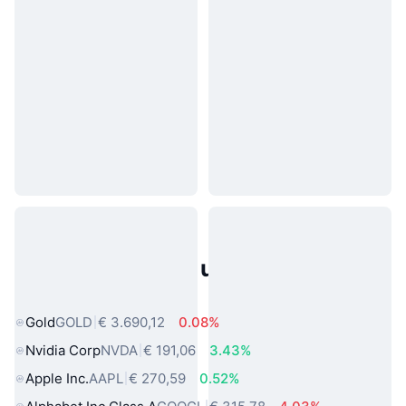
Populaire activa uit de echte
wereld
Gold
GOLD
€ 3.690,12
0.08%
Nvidia Corp
NVDA
€ 191,06
3.43%
Apple Inc.
AAPL
€ 270,59
0.52%