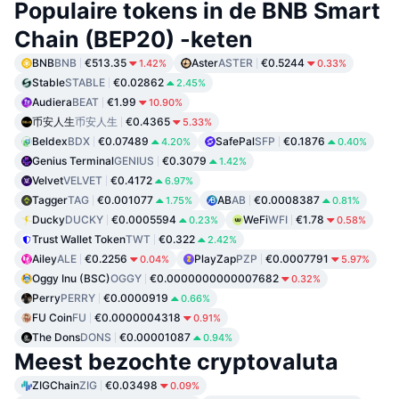
Populaire tokens in de BNB Smart
Chain (BEP20) -keten
BNB
BNB
€513.35
Aster
ASTER
€0.5244
1.42%
0.33%
Stable
STABLE
€0.02862
2.45%
Audiera
BEAT
€1.99
10.90%
币安人生
币安人生
€0.4365
5.33%
Beldex
BDX
€0.07489
SafePal
SFP
€0.1876
4.20%
0.40%
Genius Terminal
GENIUS
€0.3079
1.42%
Velvet
VELVET
€0.4172
6.97%
Tagger
TAG
€0.001077
AB
AB
€0.0008387
1.75%
0.81%
Ducky
DUCKY
€0.0005594
WeFi
WFI
€1.78
0.23%
0.58%
Trust Wallet Token
TWT
€0.322
2.42%
Ailey
ALE
€0.2256
PlayZap
PZP
€0.0007791
0.04%
5.97%
Oggy Inu (BSC)
OGGY
€0.0000000000007682
0.32%
Perry
PERRY
€0.0000919
0.66%
FU Coin
FU
€0.0000004318
0.91%
The Dons
DONS
€0.00001087
0.94%
Meest bezochte cryptovaluta
ZIGChain
ZIG
€0.03498
0.09%