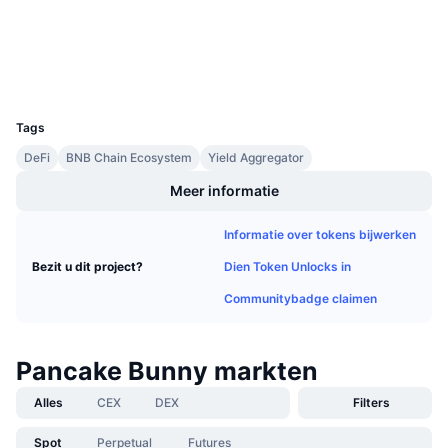
3.7
Aankomende verkopen
Beoordeling (CertiK)
Financieringstarieven
Leren & Verdienen
Explorers
bscscan.com
Wallets
UCID
Kalenders
7791
Tags
ICO kalender
DeFi
BNB Chain Ecosystem
Yield Aggregator
Agenda
Meer informatie
Informatie over tokens bijwerken
Dien Token Unlocks in
Bezit u dit project?
Communitybadge claimen
Pancake Bunny markten
Alles
CEX
DEX
Filters
Spot
Perpetual
Futures