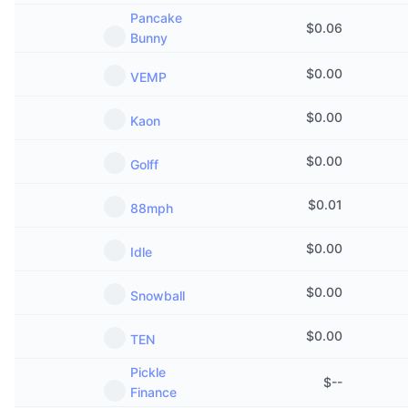
Aankomende verkopen
Pancake
Financieringstarieven
$
0.06
Leren & Verdienen
Bunny
$
0.00
VEMP
Kalenders
$
0.00
Kaon
ICO kalender
$
0.00
Golff
Agenda
$
0.01
88mph
$
0.00
Idle
$
0.00
Snowball
$
0.00
TEN
Pickle
$
--
Finance