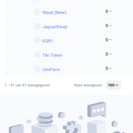
$
--
Wault [New]
$
--
JaguarSwap
$
--
EQIFI
$
--
Tiki Token
$
--
UnoFarm
1 - 41 van 41 weergegeven
Rijen weergeven
100