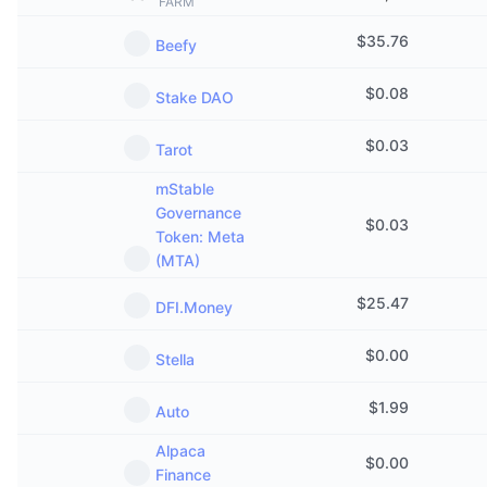
FARM
Trending
Crypto-ETF's
Leren
CMC MCP
$
35.76
Beefy
Nieuw
Bitcoin ETF's
x402
Nieuws
$
0.08
Stake DAO
Crypto
Ethereum (Ethereum) ETF's
Academy
$
0.03
Tarot
Politiek
mStable
Technische analyse
Onderzoek
Governance
$
0.03
Sport
Token: Meta
RSI
Video's
(MTA)
Financiën
MACD
Woordenlijst
$
25.47
DFI.Money
Technologie
$
0.00
Stella
Derivaten
Campagnes
NFT
$
1.99
Auto
Overzicht
Airdrops
Totale NFT-statistieken
Alpaca
$
0.00
Liquidaties
Diamanten beloningen
Finance