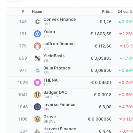
Tophandelaren
Artikelen
Instroom/uitstroom van exchanges
DEX API
Converter
Leaderboards
Spot
#
Naam
Prijs
24 uur %
Sentiment
Zakelijk
Nieuwsbrief
Convex Finance
Indicatoren
Trending
Derivaten
143
€ 1,26
3.00
CVX
Prijzen
Yearn
CMC Launch
191
€ 1.806,55
1.26
Aankomend
Fear & greed index
YFI
saffron.finance
Bronnen
CMC Labs
779
€ 112,60
1.31
Recent toegevoegd
Seizoensindex Altcoin
SFI
YieldBasis
859
€ 0,05883
1.73
CMC Max
YB
Winnaars en verliezers
Indicatoren marktcyclus
Documentatie
Bella Protocol
977
€ 0,08650
0.99
BEL
Topverhalen
Meest bezocht
Bitcoin-dominantie
THENA
FAQ
1026
€ 0,04501
0.28
THE
Telegram-bot
Sentiment van de gemeenschap
CoinMarketCap 20 Index
Badger DAO
1041
€ 0,3018
0.86
BADGER
AI-integraties
Adverteren
Inverse Finance
Chain ranking
CoinMarketCap 100 Index
1046
€ 8,08
4.70
INV
CMC Agent Hub
Grove
1106
€ 0,008050
9.12
GROVE
Voorspellingsmarkten
ETF-stromen
Site-widgets
Vaardighedenmarktplaats
Harvest Finance
1304
€ 4,48
0.41