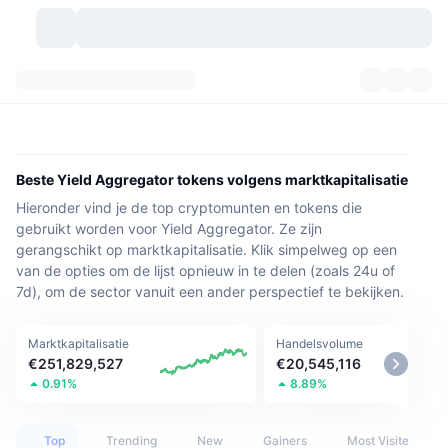
Cryptovaluta's
Dashboards
Cryptovaluta's
DexScan
Markten
Ranglijst
Beste Yield Aggregator tokens volgens marktkapitalisatie
Hieronder vind je de top cryptomunten en tokens die
Signalen
Beurzen
Categorieën
New
Marktoverzicht
gebruikt worden voor Yield Aggregator. Ze zijn
gerangschikt op marktkapitalisatie. Klik simpelweg op een
Populair
Community
Historische snapshots
Spotmarkt
Gecentraliseerde beurzen
van de opties om de lijst opnieuw in te delen (zoals 24u of
7d), om de sector vanuit een ander perspectief te bekijken.
Nieuw
Feeds
API
Token-ontgrendelingen
Aantal cryptovaluta's
Spot
Marktkapitalisatie
Handelsvolume
Stijgers
Onderwerpen
Opbrengsten
Producten
Bitcoin Schatkisten
Derivaten
API
€251,829,527
€20,545,116
0.91%
8.89%
Meme-verkenner
Live
Activa uit de echte wereld
BNB Schatkisten
Producten
Crypto-API
Gedecentraliseerde beurs:
Top
Trending
New
Gainers
Most Visited