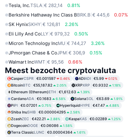
Tesla, Inc.
TSLA
€ 282,14
0.81%
Berkshire Hathaway Inc Class B
BRK.B
€ 445,6
0.07%
SK Hynix
SKHY
€ 126,81
2.26%
Eli Lilly And Co
LLY
€ 979,32
0.50%
Micron Technology Inc
MU
€ 744,27
3.26%
JPmorgan Chase & Co
JPM
€ 306,9
0.15%
Walmart Inc
WMT
€ 95,56
0.66%
Meest bezochte cryptovaluta
Casper
CSPR
€0.001597
ADI
ADI
€5.99
0.46%
0.12%
Bitcoin
BTC
€55,187.82
XRP
XRP
€0.9332
2.05%
1.18%
Ethereum (Ethereum)
ETH
€1,612.63
1.39%
Cardano
ADA
€0.1683
Solana
SOL
€63.69
6.58%
1.91%
Pi
PI
€0.07201
Hyperliquid
HYPE
€47.47
0.75%
4.88%
Shiba Inu
SHIB
€0.000004295
2.58%
Zcash
ZEC
€422.21
Kaspa
KAS
€0.02289
2.88%
1.25%
Dogecoin
DOGE
€0.06086
1.58%
Terra Classic
LUNC
€0.00004364
1.61%