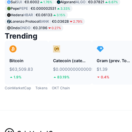
Sui
SUI
€0.6002
Algorand
ALGO
€0.07821
1.76%
6.67%
Pepe
PEPE
€0.000002531
3.33%
Hedera
HBAR
€0.06133
3.15%
Lorenzo Protocol
BANK
€0.03628
2.79%
Ondo
ONDO
€0.3196
0.27%
Trending
Bitcoin
Catecoin (catecoin.shop)
Gram (prev. Toncoin)
$63,509.83
$0.0000000000005453
$1.39
1.9%
83.19%
0.4%
CoinMarketCap
Tokens
OKT Chain