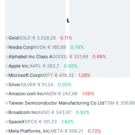
Populaire activa uit de echte
wereld
Gold
GOLD
€ 3.528,28
0.11%
Nvidia Corp
NVDA
€ 180,89
0.74%
Alphabet Inc Class A
GOOGL
€ 321,68
0.89%
Apple Inc.
AAPL
€ 263,7
0.02%
Microsoft Corp
MSFT
€ 418,32
1.28%
Silver
SILVER
€ 51,24
0.02%
Amazon.com Inc
AMZN
€ 242,86
1.59%
Taiwan Semiconductor Manufacturing Co Ltd
TSM
€ 356,8
Broadcom Inc
AVGO
€ 343,97
0.92%
SpaceX
SPCX
€ 101,33
1.82%
Meta Platforms, Inc.
META
€ 509,21
0.72%