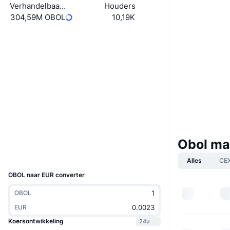
Verhandelbaar aanbod
Houders
304,59M OBOL
10,19K
Boost
Website
Website
Sociale kanalen
0x0B01...29D5F7
Contracten
3.8
Beoordeling (CertiK)
etherscan.io
Explorers
Obol ma
Wallets
UCID
36278
Alles
CE
OBOL naar EUR converter
OBOL
EUR
Koersontwikkeling
24u