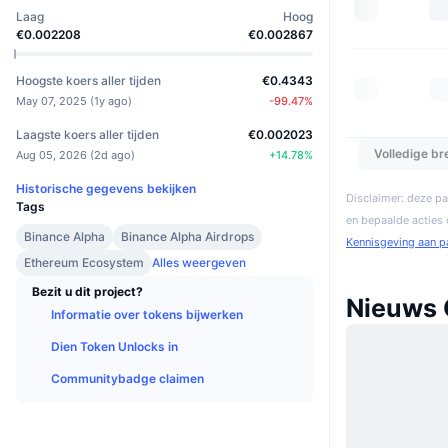
Laag
Hoog
€0.002208
€0.002867
Hoogste koers aller tijden
€0.4343
May 07, 2025
(
1y ago
)
-99.47
%
Laagste koers aller tijden
€0.002023
Volledige b
Aug 05, 2026
(
2d ago
)
+
14.78
%
Historische gegevens bekijken
Disclaimer: deze pa
Tags
en bepaalde acties
Binance Alpha
Binance Alpha Airdrops
Kennisgeving aan p
Ethereum Ecosystem
Alles weergeven
Bezit u dit project?
Nieuws 
Informatie over tokens bijwerken
Dien Token Unlocks in
Communitybadge claimen