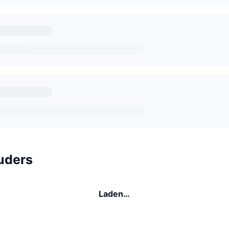
uders
Laden…