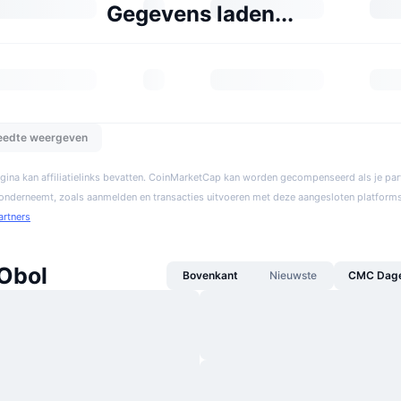
Gegevens laden...
reedte weergeven
gina kan affiliatielinks bevatten. CoinMarketCap kan worden gecompenseerd als je par
 onderneemt, zoals aanmelden en transacties uitvoeren met deze aangesloten platforms
artners
Obol
Bovenkant
Nieuwste
CMC Dagel