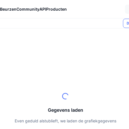
Beurzen
Community
API
Producten
D
Gegevens laden
Even geduld alstublieft, we laden de grafiekgegevens