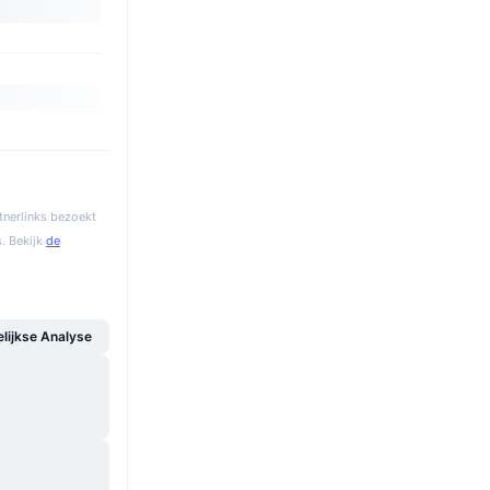
tnerlinks bezoekt
. Bekijk
de
ijkse Analyse