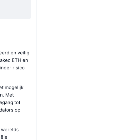
erd en veilig
staked ETH en
nder risico
et mogelijk
n. Met
oegang tot
dators op
s werelds
iële