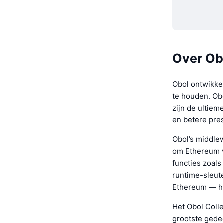
Over Ob
Obol ontwikke
te houden. Obo
zijn de ultiem
en betere pres
Obol’s middlew
om Ethereum v
functies zoals
runtime-sleut
Ethereum — he
Het Obol Colle
grootste gede