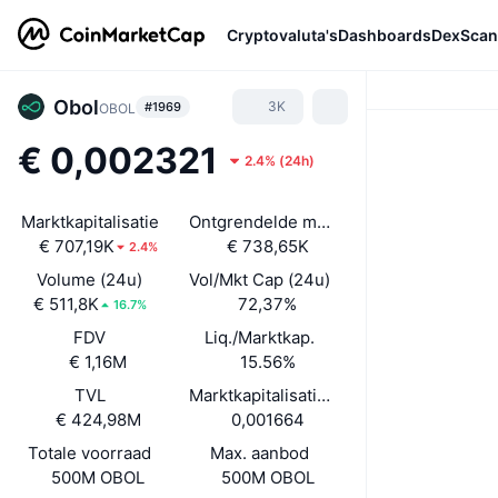
Cryptovaluta's
Dashboards
DexScan
Obol
3K
#1969
OBOL
€ 0,002321
2.4%
(
24h
)
Marktkapitalisatie
Ontgrendelde mkt. cap
€ 707,19K
€ 738,65K
2.4%
Volume (24u)
Vol/Mkt Cap (24u)
€ 511,8K
72,37%
16.7%
FDV
Liq./Marktkap.
€ 1,16M
15.56%
TVL
Marktkapitalisatie/TVL
€ 424,98M
0,001664
Totale voorraad
Max. aanbod
500M OBOL
500M OBOL