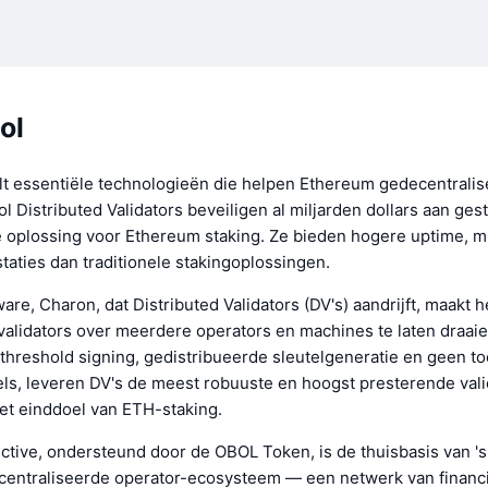
ol
lt essentiële technologieën die helpen Ethereum gedecentralise
l Distributed Validators beveiligen al miljarden dollars aan ge
e oplossing voor Ethereum staking. Ze bieden hogere uptime, mi
taties dan traditionele stakingoplossingen.
are, Charon, dat Distributed Validators (DV's) aandrijft, maakt h
alidators over meerdere operators en machines te laten draaie
 threshold signing, gedistribueerde sleutelgeneratie en geen t
els, leveren DV's de meest robuuste en hoogst presterende vali
t einddoel van ETH-staking.
ctive, ondersteund door de OBOL Token, is de thuisbasis van '
centraliseerde operator-ecosysteem — een netwerk van financ