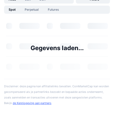
Spot
Perpetual
Futures
Gegevens laden...
Disclaimer: deze pagina kan affiliatielinks bevatten. CoinMarketCap kan worden
gecompenseerd als je partnerlinks bezoekt en bepaalde acties onderneemt,
zoals aanmelden en transacties uitvoeren met deze aangesloten platforms.
Bekijk
de Kennisgeving aan partners