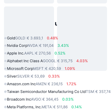
Populaire activa uit de echte
wereld
Gold
GOLD
€ 3.693,1
0.48%
Nvidia Corp
NVDA
€ 191,04
3.43%
Apple Inc.
AAPL
€ 270,56
0.52%
Alphabet Inc Class A
GOOGL
€ 315,75
4.03%
Microsoft Corp
MSFT
€ 420,59
1.09%
Silver
SILVER
€ 53,69
0.33%
Amazon.com Inc
AMZN
€ 236,15
1.72%
Taiwan Semiconductor Manufacturing Co Ltd
TSM
€ 357,74
Broadcom Inc
AVGO
€ 364,45
0.03%
Meta Platforms, Inc.
META
€ 511,86
0.14%