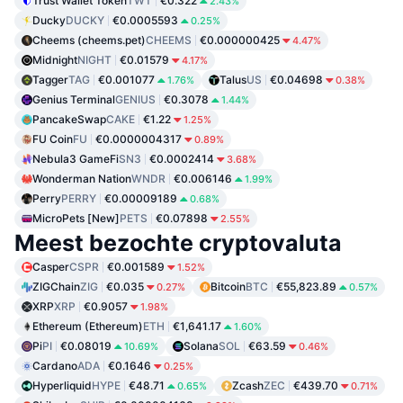
Trust Wallet Token
TWT
€0.322
2.43%
Ducky
DUCKY
€0.0005593
0.25%
Cheems (cheems.pet)
CHEEMS
€0.000000425
4.47%
Midnight
NIGHT
€0.01579
4.17%
Tagger
TAG
€0.001077
Talus
US
€0.04698
1.76%
0.38%
Genius Terminal
GENIUS
€0.3078
1.44%
PancakeSwap
CAKE
€1.22
1.25%
FU Coin
FU
€0.0000004317
0.89%
Nebula3 GameFi
SN3
€0.0002414
3.68%
Wonderman Nation
WNDR
€0.006146
1.99%
Perry
PERRY
€0.00009189
0.68%
MicroPets [New]
PETS
€0.07898
2.55%
Meest bezochte cryptovaluta
Casper
CSPR
€0.001589
1.52%
ZIGChain
ZIG
€0.035
Bitcoin
BTC
€55,823.89
0.27%
0.57%
XRP
XRP
€0.9057
1.98%
Ethereum (Ethereum)
ETH
€1,641.17
1.60%
Pi
PI
€0.08019
Solana
SOL
€63.59
10.69%
0.46%
Cardano
ADA
€0.1646
0.25%
Hyperliquid
HYPE
€48.71
Zcash
ZEC
€439.70
0.65%
0.71%