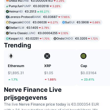
Shiba Inu
SHIB
€0.000004163
2.29%
Pump.fun
PUMP
€0.002018
3.28%
Heima
HEI
€0.2513
65.27%
Lorenzo Protocol
BANK
€0.03687
17.65%
Dogecoin
DOGE
€0.06026
Sui
SUI
€0.5908
0.27%
0.86%
Stellar
XLM
€0.1405
2.79%
Terra Classic
LUNC
€0.00004255
2.10%
Kaspa
KAS
€0.02251
Ondo
ONDO
€0.3205
1.70%
1.72%
Trending
Ethereum
XRP
Cap
$1,895.31
$1.05
$0.03164
1.7%
1.88%
23.41%
Nerve Finance Live
prijsgegevens
The live
Nerve Finance price today
is €0.000354 EUR