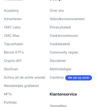
Academy
Over ons
Adverteren
Gebruiksvoorwaarden
CMC Labs
Privacybeleid
CMC Max
Cookievoorkeuren
Topverhalen
Cookiebeleid
Bitcoin ETF's
Community regels
Crypto-API
Disclaimer
DexScan
Methodologie
Activa uit de echte wereld
Carrières
We zijn op zoek!
Wereldwijde grafieken
Klantenservice
NFTs
Portfolio
Vermelden