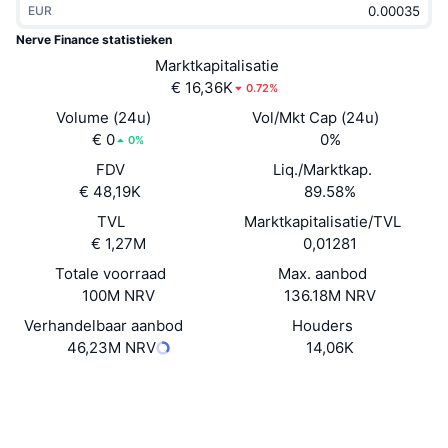
EUR
Trending
Crypto-ETF's
Leren
CMC MCP
Nerve Finance statistieken
Nieuw
Marktkapitalisatie
Bitcoin ETF's
x402
Nieuws
€ 16,36K
0.72%
Crypto
Ethereum (Ethereum) ETF's
Volume (24u)
Vol/Mkt Cap (24u)
Academy
€ 0
0%
0%
Politiek
FDV
Liq./Marktkap.
Technische analyse
Onderzoek
€ 48,19K
89.58%
Sport
TVL
Marktkapitalisatie/TVL
RSI
Video's
€ 1,27M
0,01281
Financiën
MACD
Totale voorraad
Max. aanbod
Woordenlijst
100M NRV
136.18M NRV
Technologie
Verhandelbaar aanbod
Houders
Derivaten
Campagnes
46,23M NRV
14,06K
NFT
Overzicht
Website
Airdrops
Website
Totale NFT-statistieken
Sociale kanalen
Liquidaties
Diamanten beloningen