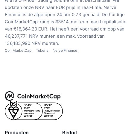
with a 24-hour trading volume of niet beschikbaar.
We
updaten onze NRV naar EUR prijs in real-time.
Nerve
Finance is de afgelopen 24 uur 0.73 gedaald.
De huidige
CoinMarketCap-rang is #3514, met een marktkapitalisatie
van €16,364.20 EUR.
Het heeft een voorraad omloop van
46,237,771 NRV munten
een max. voorraad van
136,183,990 NRV munten.
CoinMarketCap
Tokens
Nerve Finance
Producten
Bedrijf