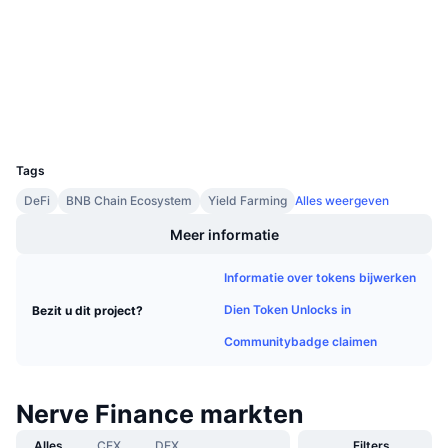
Aankomende verkopen
Contracten
0x42F6...db9096
Financieringstarieven
Leren & Verdienen
Audits
Explorers
bscscan.com
Kalenders
Wallets
UCID
ICO kalender
8755
Tags
Agenda
DeFi
BNB Chain Ecosystem
Yield Farming
Alles weergeven
Meer informatie
Informatie over tokens bijwerken
Dien Token Unlocks in
Bezit u dit project?
Communitybadge claimen
Nerve Finance markten
Alles
CEX
DEX
Filters