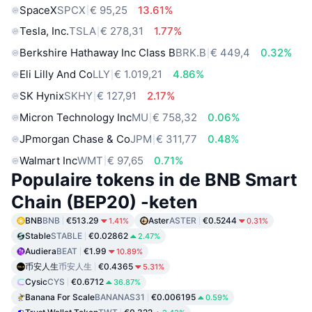
SpaceX
SPCX
€ 95,25
13.61%
Tesla, Inc.
TSLA
€ 278,31
1.77%
Berkshire Hathaway Inc Class B
BRK.B
€ 449,4
0.32%
Eli Lilly And Co
LLY
€ 1.019,21
4.86%
SK Hynix
SKHY
€ 127,91
2.17%
Micron Technology Inc
MU
€ 758,32
0.06%
JPmorgan Chase & Co
JPM
€ 311,77
0.48%
Walmart Inc
WMT
€ 97,65
0.71%
Populaire tokens in de BNB Smart
Chain (BEP20) -keten
BNB
BNB
€513.29
Aster
ASTER
€0.5244
1.41%
0.31%
Stable
STABLE
€0.02862
2.47%
Audiera
BEAT
€1.99
10.89%
币安人生
币安人生
€0.4365
5.31%
Cysic
CYS
€0.6712
36.87%
Banana For Scale
BANANAS31
€0.006195
0.59%