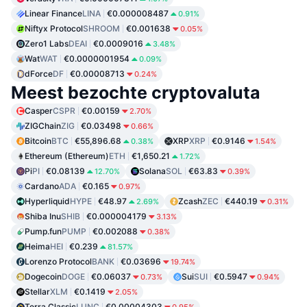
Linear Finance
LINA
€0.000008487
0.91%
Niftyx Protocol
SHROOM
€0.001638
0.05%
Zero1 Labs
DEAI
€0.0009016
3.48%
Wat
WAT
€0.0000001954
0.09%
dForce
DF
€0.00008713
0.24%
Meest bezochte cryptovaluta
Casper
CSPR
€0.00159
2.70%
ZIGChain
ZIG
€0.03498
0.66%
Bitcoin
BTC
€55,896.68
XRP
XRP
€0.9146
0.38%
1.54%
Ethereum (Ethereum)
ETH
€1,650.21
1.72%
Pi
PI
€0.08139
Solana
SOL
€63.83
12.70%
0.39%
Cardano
ADA
€0.165
0.97%
Hyperliquid
HYPE
€48.97
Zcash
ZEC
€440.19
2.69%
0.31%
Shiba Inu
SHIB
€0.000004179
3.13%
Pump.fun
PUMP
€0.002088
0.38%
Heima
HEI
€0.239
81.57%
Lorenzo Protocol
BANK
€0.03696
19.74%
Dogecoin
DOGE
€0.06037
Sui
SUI
€0.5947
0.73%
0.94%
Stellar
XLM
€0.1419
2.05%
Terra Classic
LUNC
€0.00004303