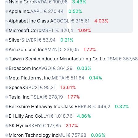
Nvidia Corp
NVDA
€ 190,96
3.43%
Apple Inc.
AAPL
€ 270,44
0.52%
Alphabet Inc Class A
GOOGL
€ 315,61
4.03%
Microsoft Corp
MSFT
€ 420,4
1.09%
Silver
SILVER
€ 53,94
0.21%
Amazon.com Inc
AMZN
€ 236,05
1.72%
Taiwan Semiconductor Manufacturing Co Ltd
TSM
€ 357,58
Broadcom Inc
AVGO
€ 364,29
0.03%
Meta Platforms, Inc.
META
€ 511,64
0.14%
SpaceX
SPCX
€ 95,21
13.61%
Tesla, Inc.
TSLA
€ 278,19
1.77%
Berkshire Hathaway Inc Class B
BRK.B
€ 449,2
0.32%
Eli Lilly And Co
LLY
€ 1.018,76
4.86%
SK Hynix
SKHY
€ 127,85
2.17%
Micron Technology Inc
MU
€ 757,98
0.06%