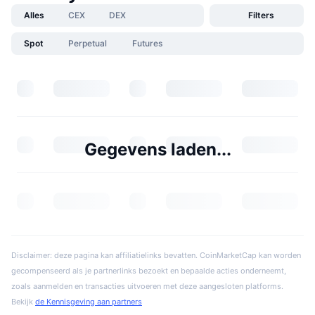
Alles
CEX
DEX
Filters
Spot
Perpetual
Futures
Gegevens laden...
Disclaimer: deze pagina kan affiliatielinks bevatten. CoinMarketCap kan worden
gecompenseerd als je partnerlinks bezoekt en bepaalde acties onderneemt,
zoals aanmelden en transacties uitvoeren met deze aangesloten platforms.
Bekijk
de Kennisgeving aan partners