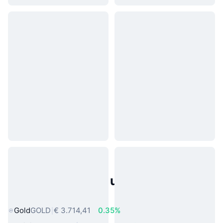
Populaire activa uit de echte
wereld
Gold
GOLD
€ 3.714,41
0.35%