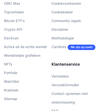
CMC Max
Cookievoorkeuren
Topverhalen
Cookiebeleid
Bitcoin ETF's
Community regels
Crypto-API
Disclaimer
DexScan
Methodologie
Activa uit de echte wereld
Carrières
We zijn op zoek!
Wereldwijde grafieken
Klantenservice
NFTs
Portfolio
Vermelden
Watchlist
Verzoekformulier
Krabbels
Contact opnemen met
Sitemap
ondersteuning
FAQ