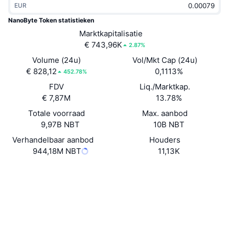
EUR
Trending
Crypto-ETF's
Leren
CMC MCP
NanoByte Token statistieken
Nieuw
Marktkapitalisatie
Bitcoin ETF's
x402
Nieuws
€ 743,96K
2.87%
Crypto
Ethereum (Ethereum) ETF's
Volume (24u)
Vol/Mkt Cap (24u)
Academy
€ 828,12
0,1113%
452.78%
Politiek
FDV
Liq./Marktkap.
Technische analyse
Onderzoek
€ 7,87M
13.78%
Sport
Totale voorraad
Max. aanbod
RSI
Video's
9,97B NBT
10B NBT
Financiën
MACD
Verhandelbaar aanbod
Houders
Woordenlijst
944,18M NBT
11,13K
Technologie
Website
Website
Whitepaper
Derivaten
Campagnes
Sociale kanalen
NFT
Overzicht
Airdrops
0x446F...fE824c
Contracten
Totale NFT-statistieken
Liquidaties
3.7
Diamanten beloningen
Beoordeling (CertiK)