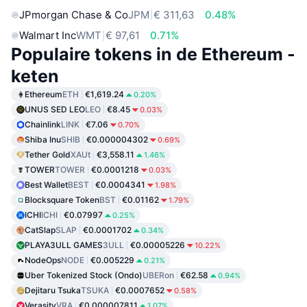
JPmorgan Chase & Co
JPM
€ 311,63
0.48%
Walmart Inc
WMT
€ 97,61
0.71%
Populaire tokens in de Ethereum -
keten
Ethereum
ETH
€1,619.24
0.20%
UNUS SED LEO
LEO
€8.45
0.03%
Chainlink
LINK
€7.06
0.70%
Shiba Inu
SHIB
€0.000004302
0.69%
Tether Gold
XAUt
€3,558.11
1.46%
TOWER
TOWER
€0.0001218
0.03%
Best Wallet
BEST
€0.0004341
1.98%
Blocksquare Token
BST
€0.01162
1.79%
ICHI
ICHI
€0.07997
0.25%
CatSlap
SLAP
€0.0001702
0.34%
PLAYA3ULL GAMES
3ULL
€0.00005226
10.22%
NodeOps
NODE
€0.005229
0.21%
Uber Tokenized Stock (Ondo)
UBERon
€62.58
0.94%
Dejitaru Tsuka
TSUKA
€0.0007652
0.58%
Verasity
VRA
€0.000007811
1.07%