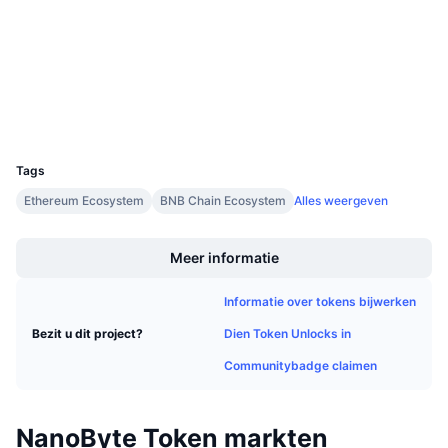
Audits
Aankomende verkopen
Financieringstarieven
Leren & Verdienen
etherscan.io
Explorers
Kalenders
Wallets
UCID
ICO kalender
18101
Tags
Agenda
Ethereum Ecosystem
BNB Chain Ecosystem
Alles weergeven
Boost
Meer informatie
Informatie over tokens bijwerken
Dien Token Unlocks in
Bezit u dit project?
Communitybadge claimen
NanoByte Token markten