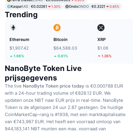
0.95%
Kaspa
KAS
€0.02261
Ondo
ONDO
€0.3221
1.30%
0.65%
Trending
Ethereum
Bitcoin
XRP
$1,907.42
$64,588.03
$1.06
1.96%
0.61%
1.26%
NanoByte Token Live
prijsgegevens
The live
NanoByte Token price today
is €0.000788 EUR
with a 24-hour trading volume of €828.12 EUR.
We
updaten onze NBT naar EUR prijs in real-time.
NanoByte
Token is de afgelopen 24 uur 2.87 gestegen.
De huidige
CoinMarketCap-rang is #1938, met een marktkapitalisatie
van €743,967 EUR.
Het heeft een voorraad omloop van
944,183,141 NBT munten
een max. voorraad van