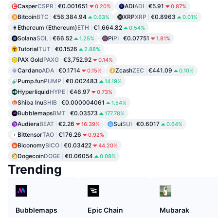
Casper
CSPR
€0.001651
ADI
ADI
€5.91
0.20%
0.87%
Bitcoin
BTC
€56,384.94
XRP
XRP
€0.8963
0.63%
0.01%
Ethereum (Ethereum)
ETH
€1,664.82
0.54%
Solana
SOL
€66.52
Pi
PI
€0.07751
1.25%
1.81%
Tutorial
TUT
€0.1526
2.88%
PAX Gold
PAXG
€3,752.92
0.14%
Cardano
ADA
€0.1714
Zcash
ZEC
€441.09
0.15%
0.10%
Pump.fun
PUMP
€0.002483
14.19%
Hyperliquid
HYPE
€46.97
0.73%
Shiba Inu
SHIB
€0.000004061
1.54%
Bubblemaps
BMT
€0.03573
177.78%
Audiera
BEAT
€2.26
Sui
SUI
€0.6017
16.39%
0.64%
Bittensor
TAO
€176.26
0.92%
Biconomy
BICO
€0.03422
44.20%
Dogecoin
DOGE
€0.06054
0.08%
Trending
Bubblemaps
Epic Chain
Mubarak