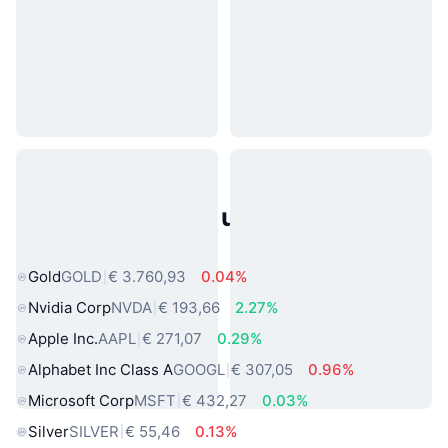
Populaire activa uit de echte
wereld
Gold
GOLD
€ 3.760,93
0.04%
Nvidia Corp
NVDA
€ 193,66
2.27%
Apple Inc.
AAPL
€ 271,07
0.29%
Alphabet Inc Class A
GOOGL
€ 307,05
0.96%
Microsoft Corp
MSFT
€ 432,27
0.03%
Silver
SILVER
€ 55,46
0.13%