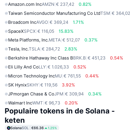
Amazon.com Inc
AMZN
€ 237,42
0.82%
Taiwan Semiconductor Manufacturing Co Ltd
TSM
€ 364,0
Broadcom Inc
AVGO
€ 369,24
1.71%
SpaceX
SPCX
€ 116,05
15.83%
Meta Platforms, Inc.
META
€ 512,07
0.37%
Tesla, Inc.
TSLA
€ 284,72
2.83%
Berkshire Hathaway Inc Class B
BRK.B
€ 451,23
0.54%
Eli Lilly And Co
LLY
€ 1.026,33
0.52%
Micron Technology Inc
MU
€ 761,55
0.44%
SK Hynix
SKHY
€ 119,56
3.92%
JPmorgan Chase & Co
JPM
€ 309,94
0.34%
Walmart Inc
WMT
€ 96,73
0.20%
Populaire tokens in de Solana -
keten
Solana
SOL
€66.36
1.25%