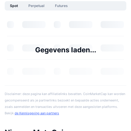
Spot
Perpetual
Futures
Gegevens laden...
Disclaimer: deze pagina kan affiliatielinks bevatten. CoinMarketCap kan worden
gecompenseerd als je partnerlinks bezoekt en bepaalde acties onderneemt,
zoals aanmelden en transacties uitvoeren met deze aangesloten platforms.
Bekijk
de Kennisgeving aan partners