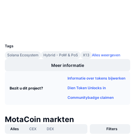
solscan.io
Aankomende verkopen
Explorers
Financieringstarieven
Leren & Verdienen
Wallets
Kalenders
UCID
4028
ICO kalender
Tags
Solana Ecosystem
Hybrid - PoW & PoS
X13
Alles weergeven
Agenda
Meer informatie
Informatie over tokens bijwerken
Dien Token Unlocks in
Bezit u dit project?
Communitybadge claimen
MotaCoin markten
Alles
CEX
DEX
Filters