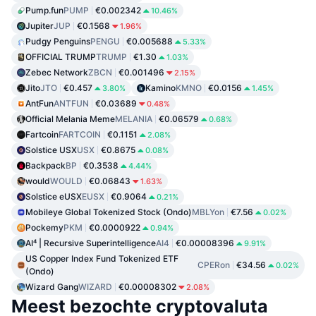
Pump.fun
PUMP
€0.002342
10.46%
Jupiter
JUP
€0.1568
1.96%
Pudgy Penguins
PENGU
€0.005688
5.33%
OFFICIAL TRUMP
TRUMP
€1.30
1.03%
Zebec Network
ZBCN
€0.001496
2.15%
Jito
JTO
€0.457
Kamino
KMNO
€0.0156
3.80%
1.45%
AntFun
ANTFUN
€0.03689
0.48%
Official Melania Meme
MELANIA
€0.06579
0.68%
Fartcoin
FARTCOIN
€0.1151
2.08%
Solstice USX
USX
€0.8675
0.08%
Backpack
BP
€0.3538
4.44%
would
WOULD
€0.06843
1.63%
Solstice eUSX
EUSX
€0.9064
0.21%
Mobileye Global Tokenized Stock (Ondo)
MBLYon
€7.56
0.02%
Pockemy
PKM
€0.0000922
0.94%
AI⁴ | Recursive Superintelligence
AI4
€0.00008396
9.91%
US Copper Index Fund Tokenized ETF
CPERon
€34.56
0.02%
(Ondo)
Wizard Gang
WIZARD
€0.00008302
2.08%
Meest bezochte cryptovaluta