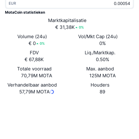
EUR
Trending
Crypto-ETF's
Leren
CMC MCP
MotaCoin statistieken
Nieuw
Marktkapitalisatie
Bitcoin ETF's
x402
Nieuws
€ 31,38K
0%
Crypto
Ethereum (Ethereum) ETF's
Volume (24u)
Vol/Mkt Cap (24u)
Academy
€ 0
0%
0%
Politiek
FDV
Liq./Marktkap.
Technische analyse
Onderzoek
€ 67,88K
0.50%
Sport
Totale voorraad
Max. aanbod
RSI
Video's
70,79M MOTA
125M MOTA
Financiën
MACD
Verhandelbaar aanbod
Houders
Woordenlijst
57,79M MOTA
89
Technologie
Website
Website
Whitepaper
Derivaten
Campagnes
NFT
Sociale kanalen
Overzicht
Airdrops
Contracten
Motafk...j4eEL1
Totale NFT-statistieken
2.7
Liquidaties
Diamanten beloningen
Beoordeling (CertiK)