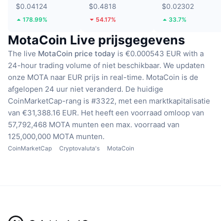
$0.04124
$0.4818
$0.02302
178.99%
54.17%
33.7%
MotaCoin Live prijsgegevens
The live
MotaCoin price today
is €0.000543 EUR with a
24-hour trading volume of niet beschikbaar.
We updaten
onze MOTA naar EUR prijs in real-time.
MotaCoin is de
afgelopen 24 uur niet veranderd.
De huidige
CoinMarketCap-rang is #3322, met een marktkapitalisatie
van €31,388.16 EUR.
Het heeft een voorraad omloop van
57,792,468 MOTA munten
een max. voorraad van
125,000,000 MOTA munten.
CoinMarketCap
Cryptovaluta's
MotaCoin