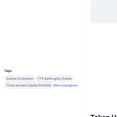
Website
Website
Whitepaper
Sociale kanalen
Contracten
JET6zM...ojmGtz
2.9
Beoordeling (CertiK)
Explorers
solscan.io
Wallets
UCID
12236
Tags
Solana Ecosystem
FTX Bankruptcy Estate
Three Arrows Capital Portfolio
Alles weergeven