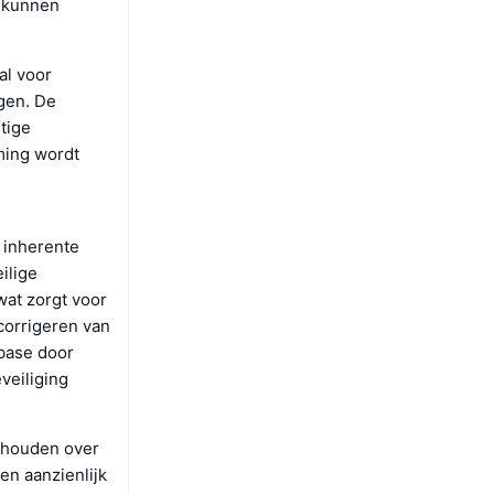
n kunnen
al voor
gen. De
tige
ming wordt
e inherente
ilige
wat zorgt voor
corrigeren van
base door
veiliging
e houden over
en aanzienlijk