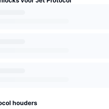
locks voor Jet Protocol
ocol houders