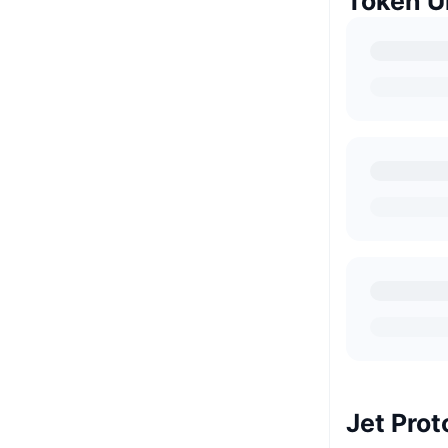
Token Un
Jet Prot