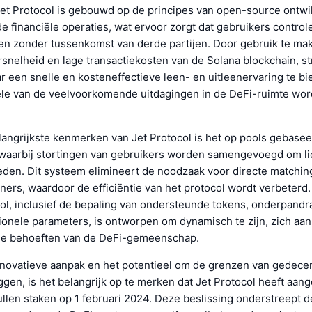
Jet Protocol is gebouwd op de principes van open-source ontwi
 financiële operaties, wat ervoor zorgt dat gebruikers control
en zonder tussenkomst van derde partijen. Door gebruik te ma
nelheid en lage transactiekosten van de Solana blockchain, st
r een snelle en kosteneffectieve leen- en uitleenervaring te bi
e van de veelvoorkomende uitdagingen in de DeFi-ruimte wo
langrijkste kenmerken van Jet Protocol is het op pools gebase
waarbij stortingen van gebruikers worden samengevoegd om liq
ieden. Dit systeem elimineert de noodzaak voor directe matchin
eners, waardoor de efficiëntie van het protocol wordt verbeterd
ol, inclusief de bepaling van ondersteunde tokens, onderpandra
ionele parameters, is ontworpen om dynamisch te zijn, zich aa
de behoeften van de DeFi-gemeenschap.
novatieve aanpak en het potentieel om de grenzen van gedecen
ggen, is het belangrijk op te merken dat Jet Protocol heeft aan
ullen staken op 1 februari 2024. Deze beslissing onderstreept d