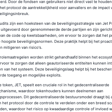
rd. Door de fondsen van gebruikers niet direct vast te houden
het protocol de aantrekkelijkheid voor aanvallers en de impact
eiligingsinbreuk.
dits zijn een hoeksteen van de beveiligingsstrategie van Jet P
 uitgevoerd door gerenommeerde derde partijen en zijn gericht
an de code op kwetsbaarheden, om ervoor te zorgen dat het p
 hoogste beveiligingsnormen. Deze praktijk helpt bij het proact
n mitigeren van risico's.
olemaatregelen worden strikt gehandhaafd binnen het ecosys
rvoor te zorgen dat alleen geautoriseerde entiteiten kunnen i
en van het systeem. Deze beveiligingslaag helpt bij het besch
rde toegang en mogelijke exploits.
token, JET, speelt een cruciale rol in het gedecentraliseerde
hanisme, waardoor tokenhouders kunnen deelnemen aan
gsprocessen. Dit gedecentraliseerde bestuursmodel draagt bij 
n het protocol door de controle te verdelen onder een breed sc
en, waardoor het risico op kwaadaardige controle of invloed 