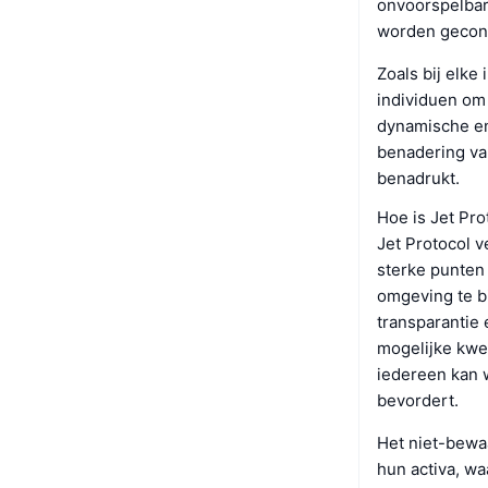
onvoorspelbar
worden geconfr
Zoals bij elke
individuen om
dynamische en
benadering va
benadrukt.
Hoe is Jet Pro
Jet Protocol v
sterke punten
omgeving te bi
transparantie
mogelijke kwe
iedereen kan w
bevordert.
Het niet-bewa
hun activa, wa