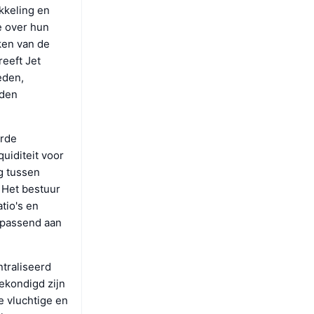
kkeling en
e over hun
ken van de
reeft Jet
eden,
rden
erde
uiditeit voor
g tussen
. Het bestuur
tio's en
npassend aan
traliseerd
gekondigd zijn
e vluchtige en