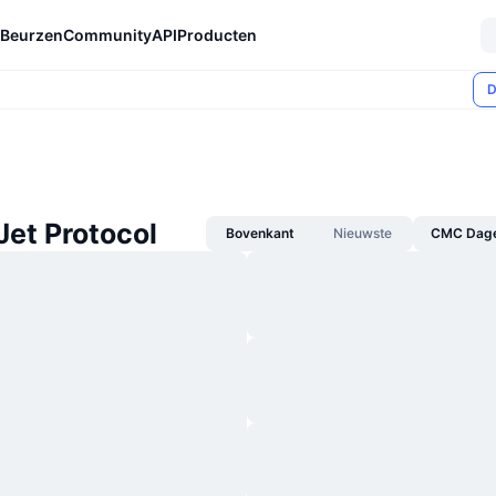
Beurzen
Community
API
Producten
D
Jet Protocol
Bovenkant
Nieuwste
CMC Dagel