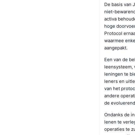
De basis van 
niet-bewarende
activa behoud
hoge doorvoers
Protocol ernaa
waarmee enkel
aangepakt.
Een van de be
leensysteem, 
leningen te b
leners en uitl
van het protoc
andere operat
de evolueren
Ondanks de in
lenen te verle
operaties te z