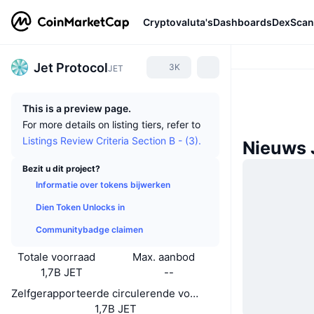
Cryptovaluta's
Dashboards
DexScan
Jet Protocol
3K
JET
This is a preview page.
For more details on listing tiers, refer to
Listings Review Criteria Section B - (3).
Nieuws 
Bezit u dit project?
Informatie over tokens bijwerken
Dien Token Unlocks in
Communitybadge claimen
Totale voorraad
Max. aanbod
1,7B JET
--
Zelfgerapporteerde circulerende voorraad
1,7B JET