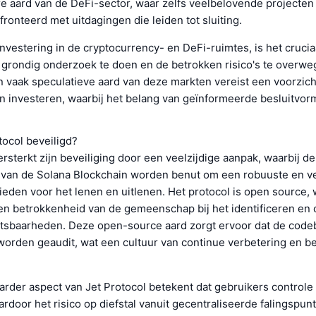
e aard van de DeFi-sector, waar zelfs veelbelovende projecte
onteerd met uitdagingen die leiden tot sluiting.
 investering in de cryptocurrency- en DeFi-ruimtes, is het crucia
 grondig onderzoek te doen en de betrokken risico's te overwe
 vaak speculatieve aard van deze markten vereist een voorzich
n investeren, waarbij het belang van geïnformeerde besluitvor
tocol beveiligd?
ersterkt zijn beveiliging door een veelzijdige aanpak, waarbij d
 van de Solana Blockchain worden benut om een robuuste en ve
eden voor het lenen en uitlenen. Het protocol is open source, 
 en betrokkenheid van de gemeenschap bij het identificeren en 
tsbaarheden. Deze open-source aard zorgt ervoor dat de code
orden geaudit, wat een cultuur van continue verbetering en be
arder aspect van Jet Protocol betekent dat gebruikers control
ardoor het risico op diefstal vanuit gecentraliseerde falingspunt