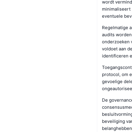
wordt verminde
minimaliseert 
eventuele bev
Regelmatige au
audits worden
onderzoeken v
voldoet aan de
identificeren e
Toegangscontr
protocol, om e
gevoelige del
ongeautorisee
De governance 
consensusmec
besluitvormin
beveiliging va
belanghebbend