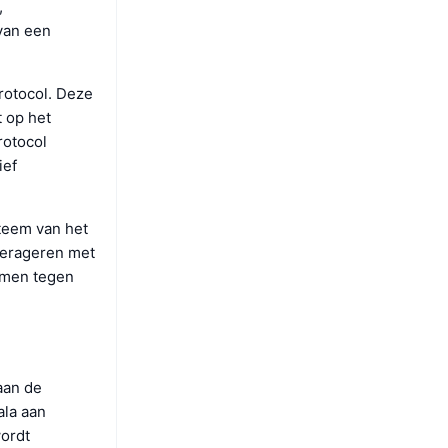
,
 van een
rotocol. Deze
 op het
rotocol
ief
teem van het
nterageren met
ermen tegen
aan de
ala aan
wordt