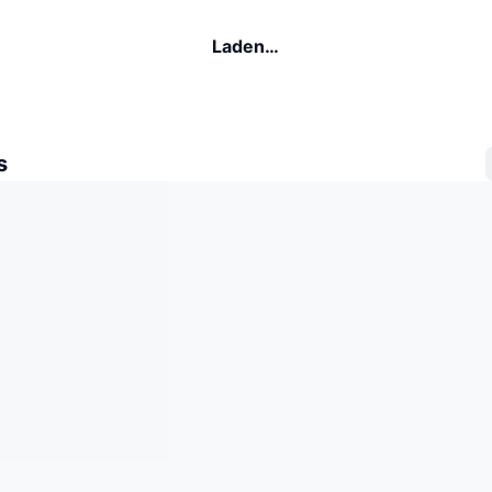
Laden…
s