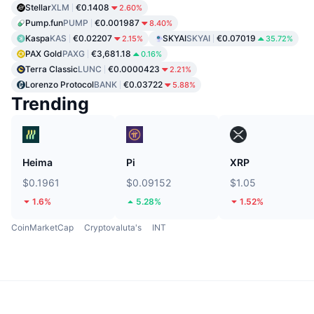
Stellar
XLM
€0.1408
2.60%
Pump.fun
PUMP
€0.001987
8.40%
Kaspa
KAS
€0.02207
SKYAI
SKYAI
€0.07019
2.15%
35.72%
PAX Gold
PAXG
€3,681.18
0.16%
Terra Classic
LUNC
€0.0000423
2.21%
Lorenzo Protocol
BANK
€0.03722
5.88%
Trending
Heima
Pi
XRP
$0.1961
$0.09152
$1.05
1.6%
5.28%
1.52%
CoinMarketCap
Cryptovaluta's
INT