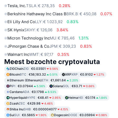
Tesla, Inc.
TSLA
€ 278,35
0.28%
Berkshire Hathaway Inc Class B
BRK.B
€ 450,08
0.07%
Eli Lilly And Co
LLY
€ 1.023,92
0.83%
SK Hynix
SKHY
€ 126,06
3.84%
Micron Technology Inc
MU
€ 785,46
1.31%
JPmorgan Chase & Co
JPM
€ 309,23
0.83%
Walmart Inc
WMT
€ 97,17
0.35%
Meest bezochte cryptovaluta
ZIGChain
ZIG
€0.03501
9.56%
Bitcoin
BTC
€56,183.32
XRP
XRP
€0.9102
0.51%
1.27%
Ethereum (Ethereum)
ETH
€1,661.64
2.20%
Pi
PI
€0.07944
Solana
SOL
€63.71
5.56%
0.66%
Cardano
ADA
€0.1798
8.53%
Hyperliquid
HYPE
€48.41
Heima
HEI
€0.174
2.95%
1.84%
Zcash
ZEC
€429.98
4.46%
Shiba Inu
SHIB
€0.000004077
4.15%
Sui
SUI
€0.5865
Dogecoin
DOGE
€0.05994
1.90%
0.98%