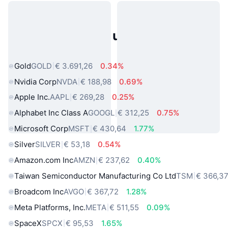
Populaire activa uit de echte
wereld
Gold
GOLD
€ 3.691,26
0.34%
Nvidia Corp
NVDA
€ 188,98
0.69%
Apple Inc.
AAPL
€ 269,28
0.25%
Alphabet Inc Class A
GOOGL
€ 312,25
0.75%
Microsoft Corp
MSFT
€ 430,64
1.77%
Silver
SILVER
€ 53,18
0.54%
Amazon.com Inc
AMZN
€ 237,62
0.40%
Taiwan Semiconductor Manufacturing Co Ltd
TSM
€ 366,3
Broadcom Inc
AVGO
€ 367,72
1.28%
Meta Platforms, Inc.
META
€ 511,55
0.09%
SpaceX
SPCX
€ 95,53
1.65%