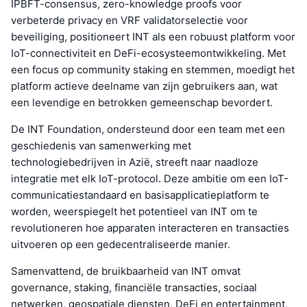
IPBFT-consensus, zero-knowledge proofs voor
verbeterde privacy en VRF validatorselectie voor
beveiliging, positioneert INT als een robuust platform voor
IoT-connectiviteit en DeFi-ecosysteemontwikkeling. Met
een focus op community staking en stemmen, moedigt het
platform actieve deelname van zijn gebruikers aan, wat
een levendige en betrokken gemeenschap bevordert.
De INT Foundation, ondersteund door een team met een
geschiedenis van samenwerking met
technologiebedrijven in Azië, streeft naar naadloze
integratie met elk IoT-protocol. Deze ambitie om een IoT-
communicatiestandaard en basisapplicatieplatform te
worden, weerspiegelt het potentieel van INT om te
revolutioneren hoe apparaten interacteren en transacties
uitvoeren op een gedecentraliseerde manier.
Samenvattend, de bruikbaarheid van INT omvat
governance, staking, financiële transacties, sociaal
netwerken, geospatiale diensten, DeFi en entertainment,