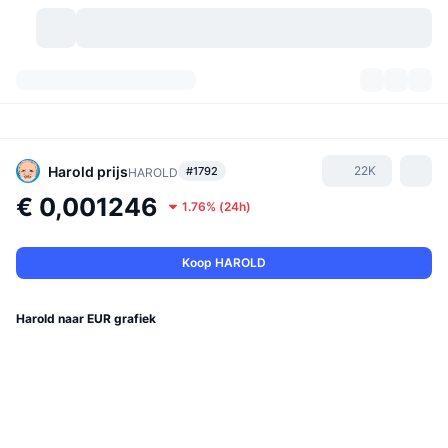
Cryptovaluta's
Dashboards
Cryptovaluta's
DexScan
Markten
Ranglijst
Harold
prijs
22K
#1792
HAROLD
€ 0,001246
1.76%
(
24h
)
Signalen
Beurzen
Categorieën
New
Marktoverzicht
Populair
Community
Historische snapshots
Spotmarkt
Gecentraliseerde beurzen
Koop HAROLD
Nieuw
Feeds
API
Token-ontgrendelingen
Aantal cryptovaluta's
Spot
Harold naar EUR grafiek
Stijgers
Onderwerpen
Opbrengsten
Producten
Bitcoin Schatkisten
Derivaten
API
Meme-verkenner
Live
Activa uit de echte wereld
BNB Schatkisten
Producten
Crypto-API
Gedecentraliseerde beurs: