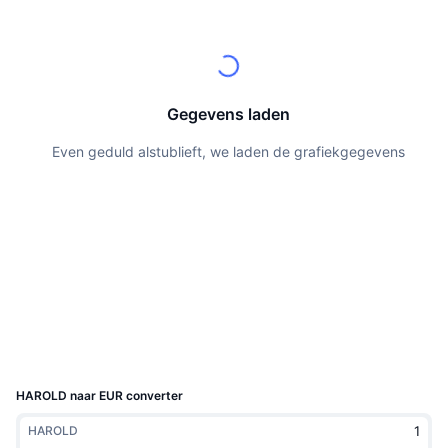
Tophandelaren
Artikelen
Instroom/uitstroom van exchanges
DEX API
Converter
Leaderboards
Spot
Sentiment
Zakelijk
Nieuwsbrief
Indicatoren
Trending
Derivaten
Prijzen
CMC Launch
Gegevens laden
Aankomend
Fear & greed index
Even geduld alstublieft, we laden de grafiekgegevens
Bronnen
CMC Labs
Recent toegevoegd
Seizoensindex Altcoin
CMC Max
Winnaars en verliezers
Indicatoren marktcyclus
Documentatie
Topverhalen
Meest bezocht
Bitcoin-dominantie
FAQ
Telegram-bot
Sentiment van de gemeenschap
CoinMarketCap 20 Index
AI-integraties
Adverteren
Chain ranking
CoinMarketCap 100 Index
CMC Agent Hub
HAROLD naar EUR converter
Voorspellingsmarkten
ETF-stromen
Site-widgets
HAROLD
Vaardighedenmarktplaats