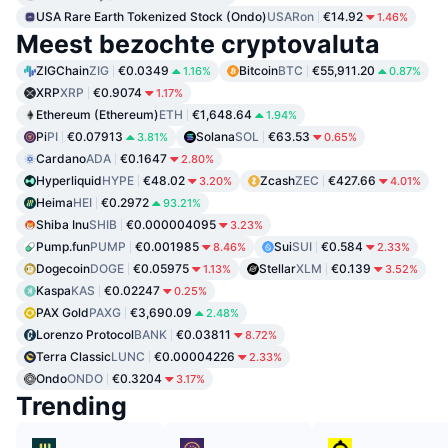
USA Rare Earth Tokenized Stock (Ondo)
USARon
€14.92
1.46%
Meest bezochte cryptovaluta
ZIGChain
ZIG
€0.0349
Bitcoin
BTC
€55,911.20
1.16%
0.87%
XRP
XRP
€0.9074
1.17%
Ethereum (Ethereum)
ETH
€1,648.64
1.94%
Pi
PI
€0.07913
Solana
SOL
€63.53
3.81%
0.65%
Cardano
ADA
€0.1647
2.80%
Hyperliquid
HYPE
€48.02
Zcash
ZEC
€427.66
3.20%
4.01%
Heima
HEI
€0.2972
93.21%
Shiba Inu
SHIB
€0.000004095
3.23%
Pump.fun
PUMP
€0.001985
Sui
SUI
€0.584
8.46%
2.33%
Dogecoin
DOGE
€0.05975
Stellar
XLM
€0.139
1.13%
3.52%
Kaspa
KAS
€0.02247
0.25%
PAX Gold
PAXG
€3,690.09
2.48%
Lorenzo Protocol
BANK
€0.03811
8.72%
Terra Classic
LUNC
€0.00004226
2.33%
Ondo
ONDO
€0.3204
3.17%
Trending