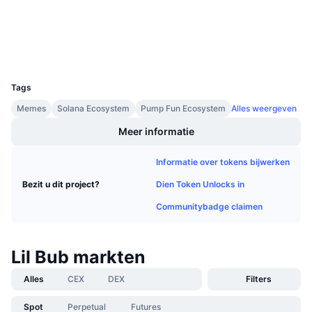
Explorers
solscan.io
Aankomende verkopen
Financieringstarieven
Leren & Verdienen
Wallets
UCID
Kalenders
32200
Tags
ICO kalender
Memes
Solana Ecosystem
Pump Fun Ecosystem
Alles weergeven
Meer informatie
Agenda
Informatie over tokens bijwerken
Dien Token Unlocks in
Bezit u dit project?
Communitybadge claimen
Lil Bub markten
Alles
CEX
DEX
Filters
Spot
Perpetual
Futures