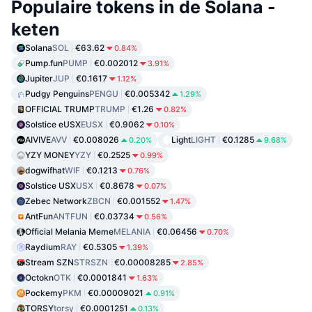
Populaire tokens in de Solana -
keten
Solana
SOL
€63.62
0.84%
Pump.fun
PUMP
€0.002012
3.91%
Jupiter
JUP
€0.1617
1.12%
Pudgy Penguins
PENGU
€0.005342
1.29%
OFFICIAL TRUMP
TRUMP
€1.26
0.82%
Solstice eUSX
EUSX
€0.9062
0.10%
AIVIVE
AVV
€0.008026
Light
LIGHT
€0.1285
0.20%
9.68%
YZY MONEY
YZY
€0.2525
0.99%
dogwifhat
WIF
€0.1213
0.76%
Solstice USX
USX
€0.8678
0.07%
Zebec Network
ZBCN
€0.001552
1.47%
AntFun
ANTFUN
€0.03734
0.56%
Official Melania Meme
MELANIA
€0.06456
0.70%
Raydium
RAY
€0.5305
1.39%
Stream SZN
STRSZN
€0.00008285
2.85%
Octokn
OTK
€0.0001841
1.63%
Pockemy
PKM
€0.00009021
0.91%
TORSY
torsy
€0.0001251
0.13%