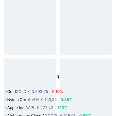
Populaire activa uit de echte
wereld
Gold
GOLD
€ 3.693,75
0.19%
Nvidia Corp
NVDA
€ 190,55
0.35%
Apple Inc.
AAPL
€ 272,43
1.13%
Alphabet Inc Class A
GOOGL
€ 315,91
0.63%