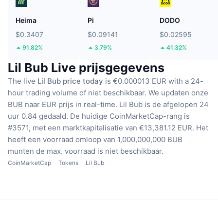
Heima
Pi
DODO
$0.3407
$0.09141
$0.02595
91.82%
3.79%
41.32%
Lil Bub Live prijsgegevens
The live
Lil Bub price today
is €0.000013 EUR with a 24-
hour trading volume of niet beschikbaar.
We updaten onze
BUB naar EUR prijs in real-time.
Lil Bub is de afgelopen 24
uur 0.84 gedaald.
De huidige CoinMarketCap-rang is
#3571, met een marktkapitalisatie van €13,381.12 EUR.
Het
heeft een voorraad omloop van 1,000,000,000 BUB
munten
de max. voorraad is niet beschikbaar.
CoinMarketCap
Tokens
Lil Bub