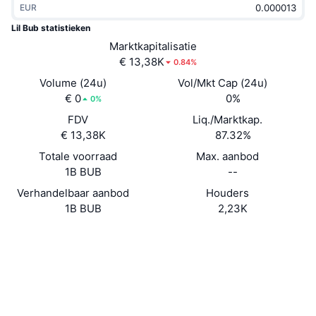
EUR
Trending
Crypto-ETF's
Leren
CMC MCP
Lil Bub statistieken
Nieuw
Marktkapitalisatie
Bitcoin ETF's
x402
Nieuws
€ 13,38K
0.84%
Crypto
Ethereum (Ethereum) ETF's
Volume (24u)
Vol/Mkt Cap (24u)
Academy
€ 0
0%
0%
Politiek
FDV
Liq./Marktkap.
Technische analyse
Onderzoek
€ 13,38K
87.32%
Sport
Totale voorraad
Max. aanbod
RSI
Video's
1B BUB
--
Financiën
MACD
Verhandelbaar aanbod
Houders
Woordenlijst
1B BUB
2,23K
Technologie
Website
Website
Derivaten
Campagnes
NFT
Sociale kanalen
Overzicht
Airdrops
Contracten
BU7zw2...Zipump
Totale NFT-statistieken
2.9
Liquidaties
Diamanten beloningen
Beoordeling (CertiK)