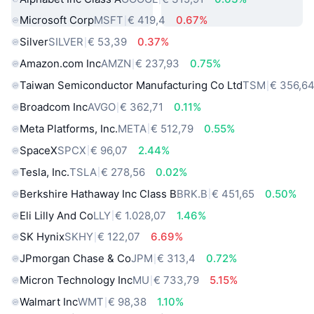
Microsoft Corp
MSFT
€ 419,4
0.67%
Silver
SILVER
€ 53,39
0.37%
Amazon.com Inc
AMZN
€ 237,93
0.75%
Taiwan Semiconductor Manufacturing Co Ltd
TSM
€ 356,6
Broadcom Inc
AVGO
€ 362,71
0.11%
Meta Platforms, Inc.
META
€ 512,79
0.55%
SpaceX
SPCX
€ 96,07
2.44%
Tesla, Inc.
TSLA
€ 278,56
0.02%
Berkshire Hathaway Inc Class B
BRK.B
€ 451,65
0.50%
Eli Lilly And Co
LLY
€ 1.028,07
1.46%
SK Hynix
SKHY
€ 122,07
6.69%
JPmorgan Chase & Co
JPM
€ 313,4
0.72%
Micron Technology Inc
MU
€ 733,79
5.15%
Walmart Inc
WMT
€ 98,38
1.10%