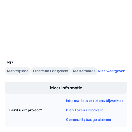
Sociale kanalen
Aankomende verkopen
Financieringstarieven
Leren & Verdienen
0x1416...932069
Contracten
4.1
Kalenders
Beoordeling (CertiK)
Explorers
explorer.energi.network
ICO kalender
Wallets
UCID
3218
Agenda
Tags
Marketplace
Ethereum Ecosystem
Masternodes
Alles weergeven
Boost
Meer informatie
Informatie over tokens bijwerken
Dien Token Unlocks in
Bezit u dit project?
Communitybadge claimen