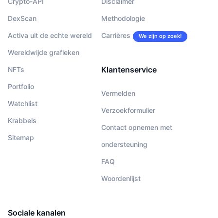
Crypto-API
Disclaimer
DexScan
Methodologie
Activa uit de echte wereld
Carrières
We zijn op zoek!
Wereldwijde grafieken
Klantenservice
NFTs
Portfolio
Vermelden
Watchlist
Verzoekformulier
Krabbels
Contact opnemen met
Sitemap
ondersteuning
FAQ
Woordenlijst
Sociale kanalen