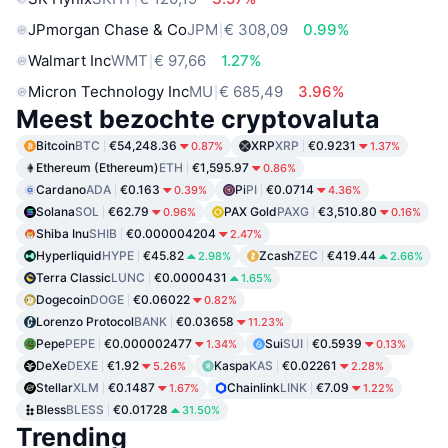
JPmorgan Chase & Co
JPM
€ 308,09
0.99%
Walmart Inc
WMT
€ 97,66
1.27%
Micron Technology Inc
MU
€ 685,49
3.96%
Meest bezochte cryptovaluta
Bitcoin
BTC
€54,248.36
XRP
XRP
€0.9231
0.87%
1.37%
Ethereum (Ethereum)
ETH
€1,595.97
0.86%
Cardano
ADA
€0.163
Pi
PI
€0.0714
0.39%
4.36%
Solana
SOL
€62.79
PAX Gold
PAXG
€3,510.80
0.96%
0.16%
Shiba Inu
SHIB
€0.000004204
2.47%
Hyperliquid
HYPE
€45.82
Zcash
ZEC
€419.44
2.98%
2.66%
Terra Classic
LUNC
€0.0000431
1.65%
Dogecoin
DOGE
€0.06022
0.82%
Lorenzo Protocol
BANK
€0.03658
11.23%
Pepe
PEPE
€0.000002477
Sui
SUI
€0.5939
1.34%
0.13%
DeXe
DEXE
€1.92
Kaspa
KAS
€0.02261
5.26%
2.28%
Stellar
XLM
€0.1487
Chainlink
LINK
€7.09
1.67%
1.22%
Bless
BLESS
€0.01728
31.50%
Trending