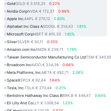
Gold
GOLD
€ 3.515,25
0.22%
Nvidia Corp
NVDA
€ 172,37
0.99%
Apple Inc.
AAPL
€ 270,12
0.83%
Alphabet Inc Class A
GOOGL
€ 314,43
1.81%
Microsoft Corp
MSFT
€ 410,33
1.82%
Silver
SILVER
€ 50,11
0.35%
Amazon.com Inc
AMZN
€ 239,71
1.78%
Taiwan Semiconductor Manufacturing Co Ltd
TSM
€ 345,6
Broadcom Inc
AVGO
€ 334,36
0.96%
Meta Platforms, Inc.
META
€ 492,71
2.06%
SpaceX
SPCX
€ 92,44
1.64%
Tesla, Inc.
TSLA
€ 270,44
0.21%
Berkshire Hathaway Inc Class B
BRK.B
€ 446,47
0.64%
Eli Lilly And Co
LLY
€ 1.008,54
1.23%
SK Hynix
SKHY
€ 120,19
3.57%