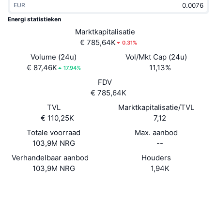
EUR
Trending
Crypto-ETF's
Leren
CMC MCP
Energi statistieken
Nieuw
Marktkapitalisatie
Bitcoin ETF's
x402
Nieuws
€ 785,64K
0.31%
Crypto
Ethereum (Ethereum) ETF's
Volume (24u)
Vol/Mkt Cap (24u)
Academy
€ 87,46K
11,13%
17.94%
Politiek
FDV
Technische analyse
Onderzoek
€ 785,64K
Sport
TVL
Marktkapitalisatie/TVL
RSI
Video's
€ 110,25K
7,12
Financiën
MACD
Totale voorraad
Max. aanbod
Woordenlijst
103,9M NRG
--
Technologie
Verhandelbaar aanbod
Houders
Derivaten
Campagnes
103,9M NRG
1,94K
NFT
Overzicht
Airdrops
Website
Whitepaper
Website
Totale NFT-statistieken
Liquidaties
Diamanten beloningen