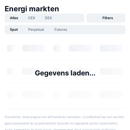
Energi markten
Alles
CEX
DEX
Filters
Spot
Perpetual
Futures
Gegevens laden...
Disclaimer: deze pagina kan affiliatielinks bevatten. CoinMarketCap kan worden
gecompenseerd als je partnerlinks bezoekt en bepaalde acties onderneemt,
zoals aanmelden en transacties uitvoeren met deze aangesloten platforms.