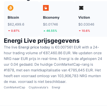
Bitcoin
Biconomy
Viction
$62,499.6
$0.01746
$0.03046
0.97%
46.55%
10.6%
Energi Live prijsgegevens
The live
Energi price today
is €0.007561 EUR with a 24-
hour trading volume of €87,460.86 EUR.
We updaten onze
NRG naar EUR prijs in real-time.
Energi is de afgelopen 24
uur 0.04 gedaald.
De huidige CoinMarketCap-rang is
#1878, met een marktkapitalisatie van €785,645 EUR.
Het
heeft een voorraad omloop van 103,906,783 NRG munten
de max. voorraad is niet beschikbaar.
CoinMarketCap
Cryptovaluta's
Energi