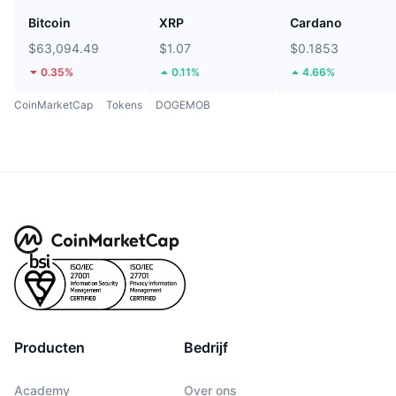
Bitcoin
XRP
Cardano
$63,094.49
$1.07
$0.1853
0.35%
0.11%
4.66%
CoinMarketCap
Tokens
DOGEMOB
Producten
Bedrijf
Academy
Over ons