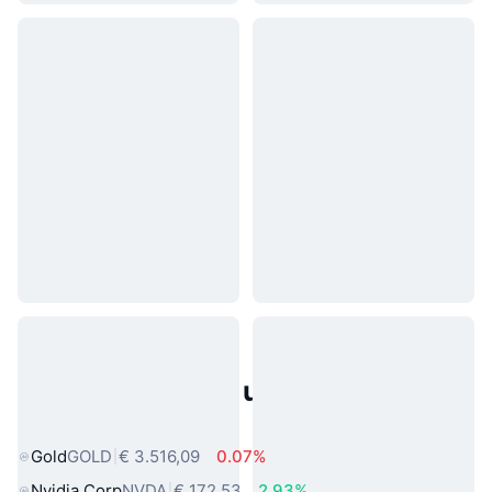
Populaire activa uit de echte
wereld
Gold
GOLD
€ 3.516,09
0.07%
Nvidia Corp
NVDA
€ 172,53
2.93%