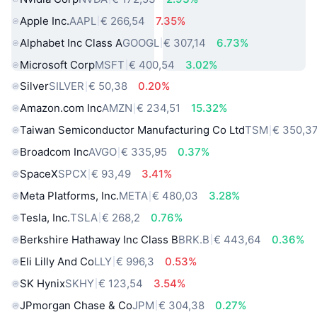
Apple Inc.
AAPL
€ 266,54
7.35%
Alphabet Inc Class A
GOOGL
€ 307,14
6.73%
Microsoft Corp
MSFT
€ 400,54
3.02%
Silver
SILVER
€ 50,38
0.20%
Amazon.com Inc
AMZN
€ 234,51
15.32%
Taiwan Semiconductor Manufacturing Co Ltd
TSM
€ 350,3
Broadcom Inc
AVGO
€ 335,95
0.37%
SpaceX
SPCX
€ 93,49
3.41%
Meta Platforms, Inc.
META
€ 480,03
3.28%
Tesla, Inc.
TSLA
€ 268,2
0.76%
Berkshire Hathaway Inc Class B
BRK.B
€ 443,64
0.36%
Eli Lilly And Co
LLY
€ 996,3
0.53%
SK Hynix
SKHY
€ 123,54
3.54%
JPmorgan Chase & Co
JPM
€ 304,38
0.27%