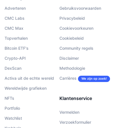
Adverteren
Gebruiksvoorwaarden
CMC Labs
Privacybeleid
CMC Max
Cookievoorkeuren
Topverhalen
Cookiebeleid
Bitcoin ETF's
Community regels
Crypto-API
Disclaimer
DexScan
Methodologie
Activa uit de echte wereld
Carrières
We zijn op zoek!
Wereldwijde grafieken
Klantenservice
NFTs
Portfolio
Vermelden
Watchlist
Verzoekformulier