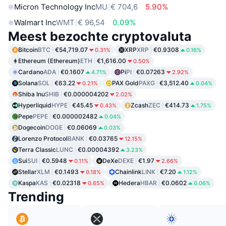
Micron Technology Inc
MU
€ 704,6
5.90%
Walmart Inc
WMT
€ 96,54
0.09%
Meest bezochte cryptovaluta
Bitcoin
BTC
€54,719.07
XRP
XRP
€0.9308
0.31%
0.16%
Ethereum (Ethereum)
ETH
€1,616.00
0.50%
Cardano
ADA
€0.1607
Pi
PI
€0.07263
4.71%
2.92%
Solana
SOL
€63.22
PAX Gold
PAXG
€3,512.40
0.21%
0.04%
Shiba Inu
SHIB
€0.000004202
2.02%
Hyperliquid
HYPE
€45.45
Zcash
ZEC
€414.73
0.43%
1.75%
Pepe
PEPE
€0.000002482
0.04%
Dogecoin
DOGE
€0.06069
0.03%
Lorenzo Protocol
BANK
€0.03765
12.15%
Terra Classic
LUNC
€0.00004392
3.23%
Sui
SUI
€0.5948
DeXe
DEXE
€1.97
0.11%
2.66%
Stellar
XLM
€0.1493
Chainlink
LINK
€7.20
0.18%
1.12%
Kaspa
KAS
€0.02318
Hedera
HBAR
€0.0602
0.65%
0.06%
Trending