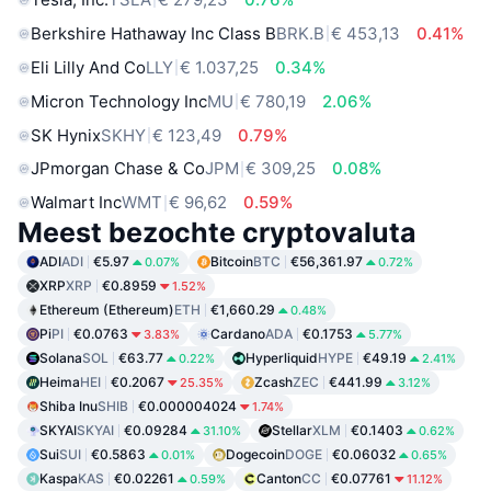
Berkshire Hathaway Inc Class B
BRK.B
€ 453,13
0.41%
Eli Lilly And Co
LLY
€ 1.037,25
0.34%
Micron Technology Inc
MU
€ 780,19
2.06%
SK Hynix
SKHY
€ 123,49
0.79%
JPmorgan Chase & Co
JPM
€ 309,25
0.08%
Walmart Inc
WMT
€ 96,62
0.59%
Meest bezochte cryptovaluta
ADI
ADI
€5.97
Bitcoin
BTC
€56,361.97
0.07%
0.72%
XRP
XRP
€0.8959
1.52%
Ethereum (Ethereum)
ETH
€1,660.29
0.48%
Pi
PI
€0.0763
Cardano
ADA
€0.1753
3.83%
5.77%
Solana
SOL
€63.77
Hyperliquid
HYPE
€49.19
0.22%
2.41%
Heima
HEI
€0.2067
Zcash
ZEC
€441.99
25.35%
3.12%
Shiba Inu
SHIB
€0.000004024
1.74%
SKYAI
SKYAI
€0.09284
Stellar
XLM
€0.1403
31.10%
0.62%
Sui
SUI
€0.5863
Dogecoin
DOGE
€0.06032
0.01%
0.65%
Kaspa
KAS
€0.02261
Canton
CC
€0.07761
0.59%
11.12%