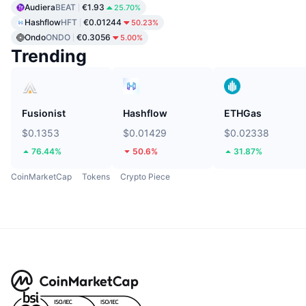
Audiera
BEAT
€1.93
25.70%
Hashflow
HFT
€0.01244
50.23%
Ondo
ONDO
€0.3056
5.00%
Trending
Fusionist
Hashflow
ETHGas
$0.1353
$0.01429
$0.02338
76.44%
50.6%
31.87%
CoinMarketCap
Tokens
Crypto Piece