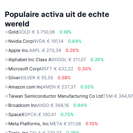
Populaire activa uit de echte
wereld
Gold
GOLD
€ 3.750,06
0.18%
Nvidia Corp
NVDA
€ 191,14
0.64%
Apple Inc.
AAPL
€ 270,39
0.20%
Alphabet Inc Class A
GOOGL
€ 311,07
0.26%
Microsoft Corp
MSFT
€ 432,22
0.30%
Silver
SILVER
€ 55,55
0.58%
Amazon.com Inc
AMZN
€ 237,37
0.53%
Taiwan Semiconductor Manufacturing Co Ltd
TSM
€ 364,9
Broadcom Inc
AVGO
€ 368,16
0.94%
SpaceX
SPCX
€ 100,41
0.75%
Meta Platforms, Inc.
META
€ 511,08
0.10%
Tesla, Inc.
TSLA
€ 279,23
0.76%