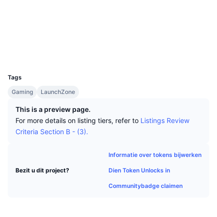
Tophandelaren
Artikelen
Instroom/uitstroom van exchanges
DEX API
Converter
Sociale kanalen
Leaderboards
Spot
Contracten
0x3dfa...c62391
Sentiment
Zakelijk
Nieuwsbrief
Indicatoren
Trending
Derivaten
Explorers
bscscan.com
Wallets
Prijzen
CMC Launch
Aankomend
Fear & greed index
UCID
15703
Bronnen
CMC Labs
Tags
Recent toegevoegd
Seizoensindex Altcoin
Gaming
LaunchZone
CMC Max
Winnaars en verliezers
Indicatoren marktcyclus
This is a preview page.
Documentatie
For more details on listing tiers, refer to
Listings Review
Topverhalen
Meest bezocht
Bitcoin-dominantie
Criteria Section B - (3).
FAQ
Telegram-bot
Sentiment van de gemeenschap
CoinMarketCap 20 Index
Informatie over tokens bijwerken
AI-integraties
Adverteren
Dien Token Unlocks in
Bezit u dit project?
Chain ranking
CoinMarketCap 100 Index
Communitybadge claimen
CMC Agent Hub
Voorspellingsmarkten
ETF-stromen
Site-widgets
Vaardighedenmarktplaats