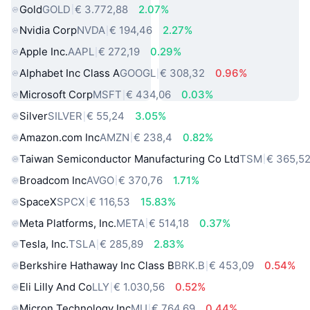
Gold
GOLD
€ 3.772,88
2.07%
Nvidia Corp
NVDA
€ 194,46
2.27%
Apple Inc.
AAPL
€ 272,19
0.29%
Alphabet Inc Class A
GOOGL
€ 308,32
0.96%
Microsoft Corp
MSFT
€ 434,06
0.03%
Silver
SILVER
€ 55,24
3.05%
Amazon.com Inc
AMZN
€ 238,4
0.82%
Taiwan Semiconductor Manufacturing Co Ltd
TSM
€ 365,5
Broadcom Inc
AVGO
€ 370,76
1.71%
SpaceX
SPCX
€ 116,53
15.83%
Meta Platforms, Inc.
META
€ 514,18
0.37%
Tesla, Inc.
TSLA
€ 285,89
2.83%
Berkshire Hathaway Inc Class B
BRK.B
€ 453,09
0.54%
Eli Lilly And Co
LLY
€ 1.030,56
0.52%
Micron Technology Inc
MU
€ 764,69
0.44%