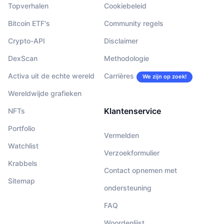
Topverhalen
Cookiebeleid
Bitcoin ETF's
Community regels
Crypto-API
Disclaimer
DexScan
Methodologie
Activa uit de echte wereld
Carrières
We zijn op zoek!
Wereldwijde grafieken
Klantenservice
NFTs
Portfolio
Vermelden
Watchlist
Verzoekformulier
Krabbels
Contact opnemen met
Sitemap
ondersteuning
FAQ
Woordenlijst