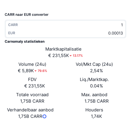
Trending
Crypto-ETF's
Leren
CMC MCP
CARR naar EUR converter
Nieuw
Bitcoin ETF's
x402
Nieuws
CARR
Crypto
EUR
Ethereum (Ethereum) ETF's
Academy
Carnomaly statistieken
Politiek
Marktkapitalisatie
Technische analyse
Onderzoek
€ 231,55K
13.17%
Sport
Volume (24u)
Vol/Mkt Cap (24u)
RSI
Video's
€ 5,89K
2,54%
79.6%
Financiën
FDV
Liq./Marktkap.
MACD
Woordenlijst
€ 231,55K
0.04%
Technologie
Totale voorraad
Max. aanbod
Derivaten
Campagnes
1,75B CARR
1.75B CARR
NFT
Verhandelbaar aanbod
Houders
Overzicht
Airdrops
1,75B CARR
1,74K
Totale NFT-statistieken
Liquidaties
Diamanten beloningen
Website
Whitepaper
Website