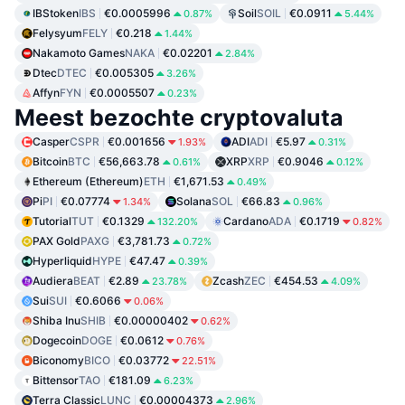
IBStoken
IBS
€0.0005996
Soil
SOIL
€0.0911
0.87%
5.44%
Felysyum
FELY
€0.218
1.44%
Nakamoto Games
NAKA
€0.02201
2.84%
Dtec
DTEC
€0.005305
3.26%
Affyn
FYN
€0.0005507
0.23%
Meest bezochte cryptovaluta
Casper
CSPR
€0.001656
ADI
ADI
€5.97
1.93%
0.31%
Bitcoin
BTC
€56,663.78
XRP
XRP
€0.9046
0.61%
0.12%
Ethereum (Ethereum)
ETH
€1,671.53
0.49%
Pi
PI
€0.07774
Solana
SOL
€66.83
1.34%
0.96%
Tutorial
TUT
€0.1329
Cardano
ADA
€0.1719
132.20%
0.82%
PAX Gold
PAXG
€3,781.73
0.72%
Hyperliquid
HYPE
€47.47
0.39%
Audiera
BEAT
€2.89
Zcash
ZEC
€454.53
23.78%
4.09%
Sui
SUI
€0.6066
0.06%
Shiba Inu
SHIB
€0.00000402
0.62%
Dogecoin
DOGE
€0.0612
0.76%
Biconomy
BICO
€0.03772
22.51%
Bittensor
TAO
€181.09
6.23%
Terra Classic
LUNC
€0.00004373
2.96%