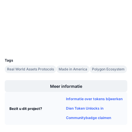
Aankomende verkopen
Financieringstarieven
Leren & Verdienen
Sociale kanalen
Contracten
0x9b76...54258E
3.4
Kalenders
Beoordeling (CertiK)
Explorers
polygonscan.com
ICO kalender
Wallets
UCID
21704
Agenda
Tags
Real World Assets Protocols
Made in America
Polygon Ecosystem
Boost
Meer informatie
Informatie over tokens bijwerken
Dien Token Unlocks in
Bezit u dit project?
Communitybadge claimen