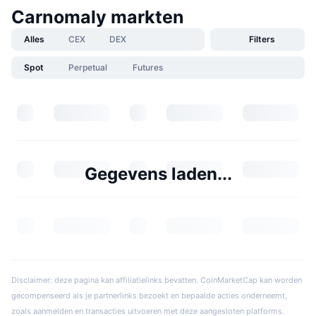
Carnomaly markten
Alles
CEX
DEX
Filters
Spot
Perpetual
Futures
Gegevens laden...
Disclaimer: deze pagina kan affiliatielinks bevatten. CoinMarketCap kan worden
gecompenseerd als je partnerlinks bezoekt en bepaalde acties onderneemt,
zoals aanmelden en transacties uitvoeren met deze aangesloten platforms.