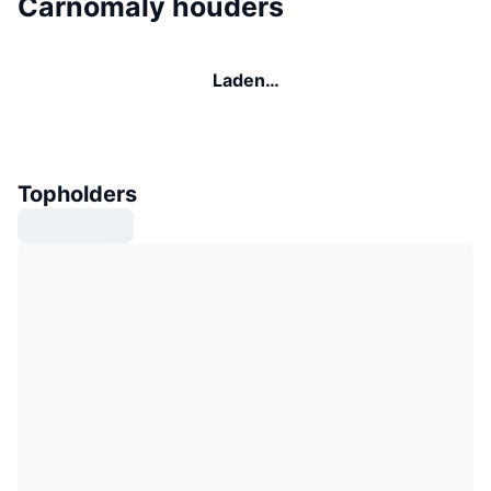
Carnomaly houders
Laden…
Topholders