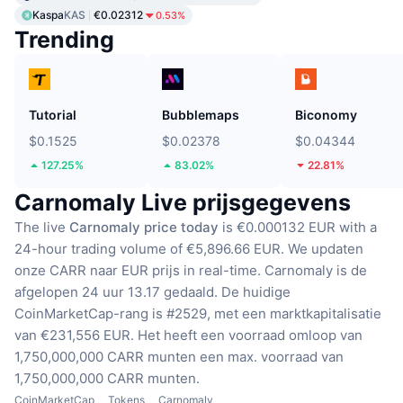
Kaspa
KAS
€0.02312
0.53%
Trending
Tutorial
Bubblemaps
Biconomy
$0.1525
$0.02378
$0.04344
127.25%
83.02%
22.81%
Carnomaly Live prijsgegevens
The live
Carnomaly price today
is €0.000132 EUR with a
24-hour trading volume of €5,896.66 EUR.
We updaten
onze CARR naar EUR prijs in real-time.
Carnomaly is de
afgelopen 24 uur 13.17 gedaald.
De huidige
CoinMarketCap-rang is #2529, met een marktkapitalisatie
van €231,556 EUR.
Het heeft een voorraad omloop van
1,750,000,000 CARR munten
een max. voorraad van
1,750,000,000 CARR munten.
CoinMarketCap
Tokens
Carnomaly