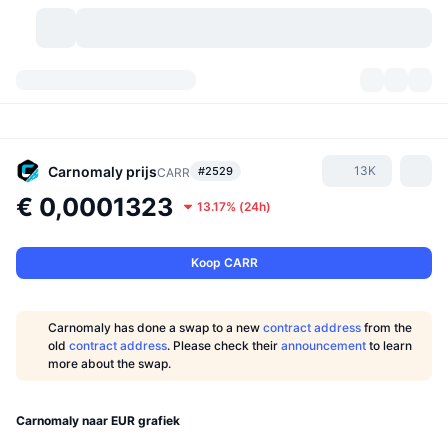
Cryptovaluta's
Dashboards
Cryptovaluta's
DexScan
Markten
Ranglijst
Carnomaly
prijs
13K
#2529
CARR
€ 0,0001323
13.17%
(
24h
)
Signalen
Beurzen
Categorieën
New
Marktoverzicht
Populair
Community
Historische snapshots
Spotmarkt
Gecentraliseerde beurzen
Koop CARR
Nieuw
Feeds
API
Token-ontgrendelingen
Aantal cryptovaluta's
Spot
Carnomaly has done a swap to a new
contract address
from the
old
contract address
. Please check their
announcement
to learn
Stijgers
Onderwerpen
Opbrengsten
Producten
Bitcoin Schatkisten
Derivaten
API
more about the swap.
Meme-verkenner
Live
Activa uit de echte wereld
BNB Schatkisten
Producten
Crypto-API
Gedecentraliseerde beurs:
Carnomaly naar EUR grafiek