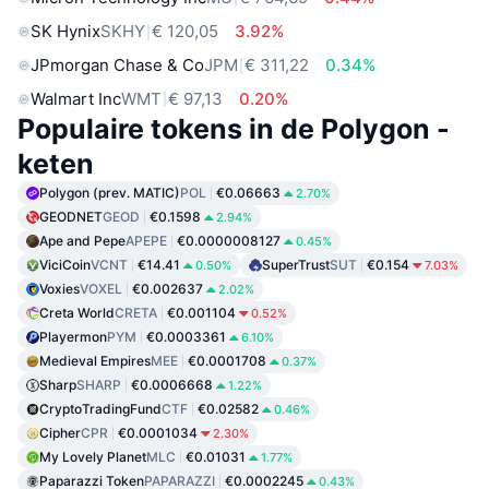
SK Hynix
SKHY
€ 120,05
3.92%
JPmorgan Chase & Co
JPM
€ 311,22
0.34%
Walmart Inc
WMT
€ 97,13
0.20%
Populaire tokens in de Polygon -
keten
Polygon (prev. MATIC)
POL
€0.06663
2.70%
GEODNET
GEOD
€0.1598
2.94%
Ape and Pepe
APEPE
€0.0000008127
0.45%
ViciCoin
VCNT
€14.41
SuperTrust
SUT
€0.154
0.50%
7.03%
Voxies
VOXEL
€0.002637
2.02%
Creta World
CRETA
€0.001104
0.52%
Playermon
PYM
€0.0003361
6.10%
Medieval Empires
MEE
€0.0001708
0.37%
Sharp
SHARP
€0.0006668
1.22%
CryptoTradingFund
CTF
€0.02582
0.46%
Cipher
CPR
€0.0001034
2.30%
My Lovely Planet
MLC
€0.01031
1.77%
Paparazzi Token
PAPARAZZI
€0.0002245
0.43%