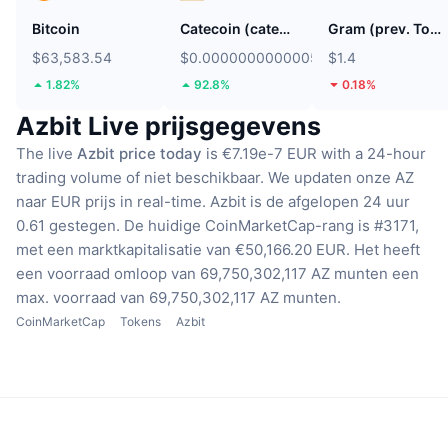
Bitcoin
Catecoin (catecoin.shop)
Gram (prev. Toncoin)
$63,583.54
$0.0000000000005739
$1.4
1.82%
92.8%
0.18%
Azbit Live prijsgegevens
The live
Azbit price today
is €7.19e-7 EUR with a 24-hour
trading volume of niet beschikbaar.
We updaten onze AZ
naar EUR prijs in real-time.
Azbit is de afgelopen 24 uur
0.61 gestegen.
De huidige CoinMarketCap-rang is #3171,
met een marktkapitalisatie van €50,166.20 EUR.
Het heeft
een voorraad omloop van 69,750,302,117 AZ munten
een
max. voorraad van 69,750,302,117 AZ munten.
CoinMarketCap
Tokens
Azbit