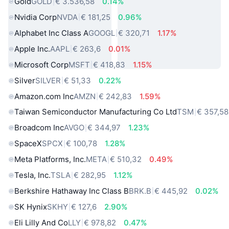
Gold
GOLD
€ 3.536,58
0.14%
Nvidia Corp
NVDA
€ 181,25
0.96%
Alphabet Inc Class A
GOOGL
€ 320,71
1.17%
Apple Inc.
AAPL
€ 263,6
0.01%
Microsoft Corp
MSFT
€ 418,83
1.15%
Silver
SILVER
€ 51,33
0.22%
Amazon.com Inc
AMZN
€ 242,83
1.59%
Taiwan Semiconductor Manufacturing Co Ltd
TSM
€ 357,58
Broadcom Inc
AVGO
€ 344,97
1.23%
SpaceX
SPCX
€ 100,78
1.28%
Meta Platforms, Inc.
META
€ 510,32
0.49%
Tesla, Inc.
TSLA
€ 282,95
1.12%
Berkshire Hathaway Inc Class B
BRK.B
€ 445,92
0.02%
SK Hynix
SKHY
€ 127,6
2.90%
Eli Lilly And Co
LLY
€ 978,82
0.47%