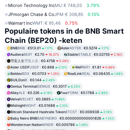
Micron Technology Inc
MU
€ 748,03
3.79%
JPmorgan Chase & Co
JPM
€ 306,85
0.15%
Walmart Inc
WMT
€ 95,46
0.75%
Populaire tokens in de BNB Smart
Chain (BEP20) -keten
BNB
BNB
€513.01
Aster
ASTER
€0.5274
1.17%
1.17%
Audiera
BEAT
€2.70
Stable
STABLE
€0.02755
18.37%
2.18%
币安人生
币安人生
€0.4758
5.28%
Aster USDF
USDF
€0.868
WeFi
WFI
€1.81
0.10%
0.86%
Beldex
BDX
€0.0703
RealLink
REAL
€0.06435
1.35%
1.68%
BUILDon
B
€0.144
2.48%
Genius Terminal
GENIUS
€0.3017
6.25%
Ailey
ALE
€0.226
Four
FORM
€0.1788
0.18%
2.89%
Velvet
VELVET
€0.3865
11.89%
Midnight
NIGHT
€0.01688
2.10%
Bitcoin Standard Hashrate Token
BTCST
€0.006938
2.16%
Baby Neiro BNB
BABYNEIRO
€0.0000000000001826
1.55%
Wonderman Nation
WNDR
€0.005786
1.08%