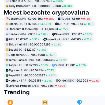
PrompTale AI
TALE
€0.0007897
1.96%
Andy BSC
ANDY
€0.0000000008368
0.26%
Meest bezochte cryptovaluta
Casper
CSPR
€0.001593
ADI
ADI
€5.99
0.58%
0.15%
Bitcoin
BTC
€55,244.31
XRP
XRP
€0.9354
1.95%
1.09%
Ethereum (Ethereum)
ETH
€1,616.31
1.27%
Cardano
ADA
€0.169
Solana
SOL
€63.87
6.64%
1.66%
Pi
PI
€0.07201
Hyperliquid
HYPE
€47.63
0.55%
4.73%
Shiba Inu
SHIB
€0.000004292
2.31%
Zcash
ZEC
€422.87
3.31%
Dogecoin
DOGE
€0.06098
1.60%
Terra Classic
LUNC
€0.00004387
2.07%
Kaspa
KAS
€0.02298
Sui
SUI
€0.601
1.32%
1.37%
Algorand
ALGO
€0.07854
7.57%
Pepe
PEPE
€0.000002537
3.27%
Hedera
HBAR
€0.06151
Ondo
ONDO
€0.3203
2.94%
0.25%
Lorenzo Protocol
BANK
€0.03561
4.09%
Trending