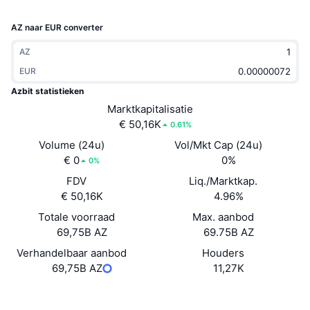
Trending
Crypto-ETF's
Leren
CMC MCP
AZ naar EUR converter
Nieuw
Bitcoin ETF's
AZ
x402
Nieuws
EUR
Crypto
Ethereum (Ethereum) ETF's
Academy
Azbit statistieken
Marktkapitalisatie
Politiek
Technische analyse
Onderzoek
€ 50,16K
0.61%
Volume (24u)
Sport
Vol/Mkt Cap (24u)
RSI
Video's
€ 0
0%
0%
Financiën
FDV
Liq./Marktkap.
MACD
Woordenlijst
€ 50,16K
4.96%
Technologie
Totale voorraad
Max. aanbod
Derivaten
Campagnes
69,75B AZ
69.75B AZ
Verhandelbaar aanbod
Houders
NFT
Overzicht
Airdrops
69,75B AZ
11,27K
Totale NFT-statistieken
Website
Website
Whitepaper
Liquidaties
Diamanten beloningen