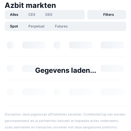
Azbit markten
Alles
CEX
DEX
Filters
Spot
Perpetual
Futures
Gegevens laden...
Disclaimer: deze pagina kan affiliatielinks bevatten. CoinMarketCap kan worden
gecompenseerd als je partnerlinks bezoekt en bepaalde acties onderneemt,
zoals aanmelden en transacties uitvoeren met deze aangesloten platforms.