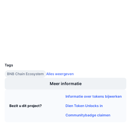
Aankomende verkopen
Sociale kanalen
Financieringstarieven
Leren & Verdienen
Contracten
0xaaaa...9c9d74
3.7
Beoordeling (CertiK)
Kalenders
bscscan.com
Explorers
ICO kalender
Wallets
UCID
Agenda
4777
Tags
BNB Chain Ecosystem
Alles weergeven
Meer informatie
Informatie over tokens bijwerken
Dien Token Unlocks in
Bezit u dit project?
Communitybadge claimen