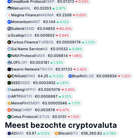
DeepBook Protocol
DEEP
€0.01313
0.03%
Walrus
WAL
€0.02203
2.97%
Magma Finance
MAGMA
€0.2306
0.05%
Momentum
MMT
€0.144
4.12%
Suilend
SEND
€0.04853
60.43%
Scallop
SCA
€0.005602
0.84%
Turbos Finance
TURBOS
€0.00009174
2.23%
Sui Name Service
NS
€0.01032
0.58%
NAVI Protocol
NAVX
€0.006614
1.96%
LOFI
LOFI
€0.003181
1.33%
Swarm Network
TRUTH
€0.01133
2.42%
IDNGold
IDNG
€4.25
Bluefin
BLUE
€0.006954
11.23%
1.32%
SEED
SEED
€0.0003952
1.81%
sudeng
HIPPO
€0.0001076
3.00%
ARTFI
ARTFI
€0.0006687
3.12%
MemeFi
MEMEFI
€0.00005546
1.71%
Chirp
CHIRP
€0.003976
0.47%
Cetus Protocol
CETUS
€0.0151
1.10%
Meest bezochte cryptovaluta
ADI
ADI
€5.97
Bitcoin
BTC
€56,360.82
0.12%
0.78%