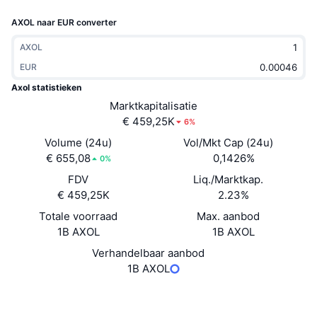
Trending
Crypto-ETF's
AXOL naar EUR converter
Leren
CMC MCP
Nieuw
Bitcoin ETF's
AXOL
x402
Nieuws
EUR
Crypto
Ethereum (Ethereum) ETF's
Axol statistieken
Academy
Marktkapitalisatie
Politiek
€ 459,25K
6%
Technische analyse
Onderzoek
Volume (24u)
Vol/Mkt Cap (24u)
Sport
€ 655,08
0,1426%
RSI
Video's
0%
FDV
Liq./Marktkap.
Financiën
MACD
Woordenlijst
€ 459,25K
2.23%
Totale voorraad
Technologie
Max. aanbod
1B AXOL
1B AXOL
Derivaten
Campagnes
Verhandelbaar aanbod
NFT
1B AXOL
Overzicht
Airdrops
Totale NFT-statistieken
Website
Website
Liquidaties
Diamanten beloningen
Sociale kanalen