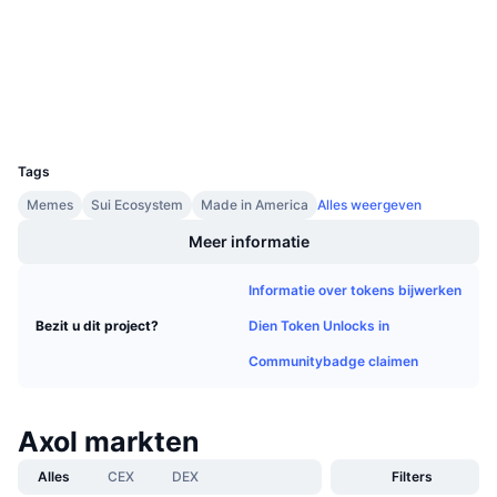
Aankomende verkopen
Contracten
0xf00e...::AXOL
Financieringstarieven
Leren & Verdienen
3.5
Beoordeling (CertiK)
Explorers
suivision.xyz
Kalenders
Wallets
UCID
33183
ICO kalender
Tags
Memes
Sui Ecosystem
Made in America
Alles weergeven
Agenda
Meer informatie
Informatie over tokens bijwerken
Dien Token Unlocks in
Bezit u dit project?
Communitybadge claimen
Axol markten
Alles
CEX
DEX
Filters