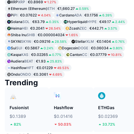
XRP
XRP
€0.8969
1.27%
Ethereum (Ethereum)
ETH
€1,660.27
0.59%
Pi
PI
€0.07622
Cardano
ADA
€0.1756
4.04%
6.39%
Solana
SOL
€63.79
Hyperliquid
HYPE
€49.17
0.35%
2.44%
Heima
HEI
€0.2041
Zcash
ZEC
€442.71
26.54%
3.57%
Shiba Inu
SHIB
€0.000004024
1.65%
SKYAI
SKYAI
€0.09216
Stellar
XLM
€0.1404
28.58%
0.76%
Sui
SUI
€0.5867
Dogecoin
DOGE
€0.06034
0.24%
0.80%
Kaspa
KAS
€0.02265
Canton
CC
€0.07779
0.77%
10.81%
Audiera
BEAT
€1.93
25.83%
Hashflow
HFT
€0.01229
49.53%
Ondo
ONDO
€0.3061
4.69%
Trending
Fusionist
Hashflow
ETHGas
$0.1389
$0.01416
$0.02369
82%
50.03%
33.72%