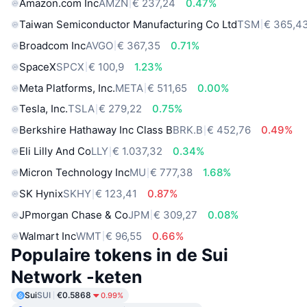
Amazon.com Inc
AMZN
€ 237,24
0.47%
Taiwan Semiconductor Manufacturing Co Ltd
TSM
€ 365,4
Broadcom Inc
AVGO
€ 367,35
0.71%
SpaceX
SPCX
€ 100,9
1.23%
Meta Platforms, Inc.
META
€ 511,65
0.00%
Tesla, Inc.
TSLA
€ 279,22
0.75%
Berkshire Hathaway Inc Class B
BRK.B
€ 452,76
0.49%
Eli Lilly And Co
LLY
€ 1.037,32
0.34%
Micron Technology Inc
MU
€ 777,38
1.68%
SK Hynix
SKHY
€ 123,41
0.87%
JPmorgan Chase & Co
JPM
€ 309,27
0.08%
Walmart Inc
WMT
€ 96,55
0.66%
Populaire tokens in de Sui
Network -keten
Sui
SUI
€0.5868
0.99%