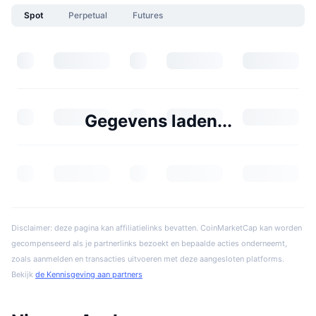
Spot
Perpetual
Futures
Gegevens laden...
Disclaimer: deze pagina kan affiliatielinks bevatten. CoinMarketCap kan worden
gecompenseerd als je partnerlinks bezoekt en bepaalde acties onderneemt,
zoals aanmelden en transacties uitvoeren met deze aangesloten platforms.
Bekijk
de Kennisgeving aan partners