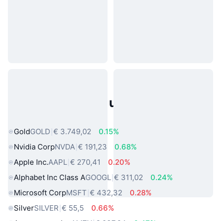
Populaire activa uit de echte
wereld
Gold
GOLD
€ 3.749,02
0.15%
Nvidia Corp
NVDA
€ 191,23
0.68%
Apple Inc.
AAPL
€ 270,41
0.20%
Alphabet Inc Class A
GOOGL
€ 311,02
0.24%
Microsoft Corp
MSFT
€ 432,32
0.28%
Silver
SILVER
€ 55,5
0.66%