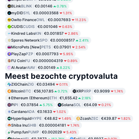
BLink
BLINK
€0.00146
0.78%
myDID
SYL
€0.00003568
1.31%
Owlto Finance
OWL
€0.0007693
11.23%
CUDIS
CUDIS
€0.001046
0.63%
Kindred Labs
KIN
€0.001857
2.86%
Spores Network
SPO
€0.00008517
2.41%
MicroPets [New]
PETS
€0.07901
2.54%
PlayZap
PZP
€0.0007793
5.95%
FU Coin
FU
€0.0000004319
0.89%
AI Avatar
AIAV
€0.00149
8.22%
Meest bezochte cryptovaluta
ZIGChain
ZIG
€0.03494
0.11%
Bitcoin
BTC
€56,107.85
XRP
XRP
€0.9099
0.72%
1.74%
Ethereum (Ethereum)
ETH
€1,655.42
2.18%
Pi
PI
€0.07854
Solana
SOL
€64.09
5.75%
0.21%
Cardano
ADA
€0.1633
1.02%
Hyperliquid
HYPE
€48.62
Zcash
ZEC
€439.87
1.49%
1.82%
Shiba Inu
SHIB
€0.000004181
1.74%
Pump.fun
PUMP
€0.002029
5.43%
Heima
HEI
€0.3873
Sui
SUI
€0.5937
152.76%
0.97%