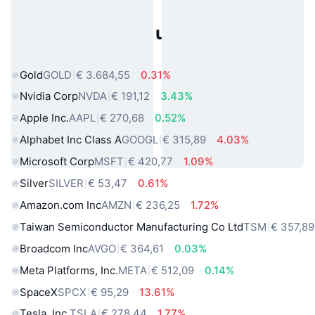
Populaire activa uit de echte
wereld
Gold
GOLD
€ 3.684,55
0.31%
Nvidia Corp
NVDA
€ 191,12
3.43%
Apple Inc.
AAPL
€ 270,68
0.52%
Alphabet Inc Class A
GOOGL
€ 315,89
4.03%
Microsoft Corp
MSFT
€ 420,77
1.09%
Silver
SILVER
€ 53,47
0.61%
Amazon.com Inc
AMZN
€ 236,25
1.72%
Taiwan Semiconductor Manufacturing Co Ltd
TSM
€ 357,89
Broadcom Inc
AVGO
€ 364,61
0.03%
Meta Platforms, Inc.
META
€ 512,09
0.14%
SpaceX
SPCX
€ 95,29
13.61%
Tesla, Inc.
TSLA
€ 278,44
1.77%