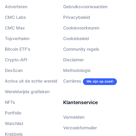
Adverteren
Gebruiksvoorwaarden
CMC Labs
Privacybeleid
CMC Max
Cookievoorkeuren
Topverhalen
Cookiebeleid
Bitcoin ETF's
Community regels
Crypto-API
Disclaimer
DexScan
Methodologie
Activa uit de echte wereld
Carrières
We zijn op zoek!
Wereldwijde grafieken
Klantenservice
NFTs
Portfolio
Vermelden
Watchlist
Verzoekformulier
Krabbels