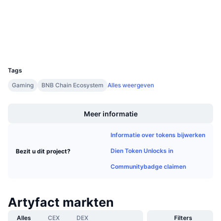
Audits
Aankomende verkopen
Financieringstarieven
Leren & Verdienen
Explorers
bscscan.com
Wallets
Kalenders
UCID
23751
ICO kalender
Tags
Gaming
BNB Chain Ecosystem
Alles weergeven
Agenda
Boost
Meer informatie
Informatie over tokens bijwerken
Dien Token Unlocks in
Bezit u dit project?
Communitybadge claimen
Artyfact markten
Alles
CEX
DEX
Filters