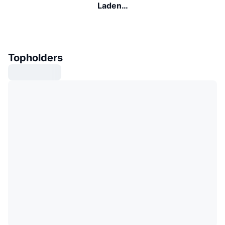
Laden…
Topholders