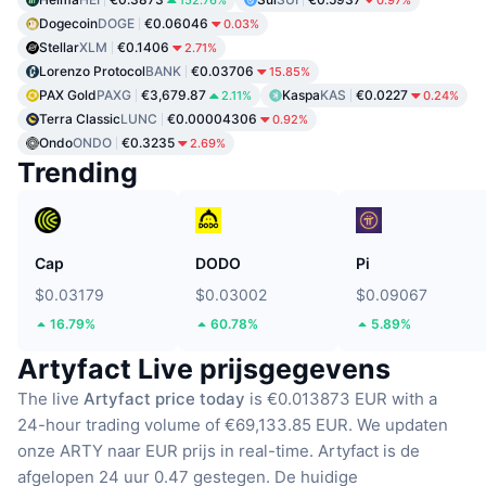
Dogecoin
DOGE
€0.06046
0.03%
Stellar
XLM
€0.1406
2.71%
Lorenzo Protocol
BANK
€0.03706
15.85%
PAX Gold
PAXG
€3,679.87
Kaspa
KAS
€0.0227
2.11%
0.24%
Terra Classic
LUNC
€0.00004306
0.92%
Ondo
ONDO
€0.3235
2.69%
Trending
Cap
DODO
Pi
$0.03179
$0.03002
$0.09067
16.79%
60.78%
5.89%
Artyfact Live prijsgegevens
The live
Artyfact price today
is €0.013873 EUR with a
24-hour trading volume of €69,133.85 EUR.
We updaten
onze ARTY naar EUR prijs in real-time.
Artyfact is de
afgelopen 24 uur 0.47 gestegen.
De huidige