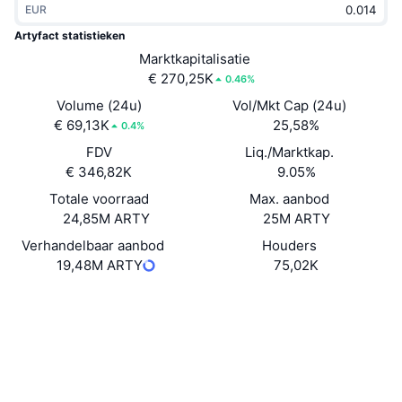
EUR
Trending
Crypto-ETF's
Leren
CMC MCP
Artyfact statistieken
Nieuw
Marktkapitalisatie
Bitcoin ETF's
x402
Nieuws
€ 270,25K
0.46%
Crypto
Ethereum (Ethereum) ETF's
Volume (24u)
Vol/Mkt Cap (24u)
Academy
€ 69,13K
25,58%
0.4%
Politiek
FDV
Liq./Marktkap.
Technische analyse
Onderzoek
€ 346,82K
9.05%
Sport
Totale voorraad
Max. aanbod
RSI
Video's
24,85M ARTY
25M ARTY
Financiën
MACD
Verhandelbaar aanbod
Houders
Woordenlijst
19,48M ARTY
75,02K
Technologie
Website
Website
Whitepaper
Derivaten
Campagnes
NFT
Sociale kanalen
Overzicht
Airdrops
Contracten
Totale NFT-statistieken
0x617C...e1b324
Liquidaties
4.2
Diamanten beloningen
Beoordeling (CertiK)