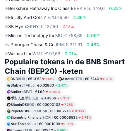
Berkshire Hathaway Inc Class B
BRK.B
€ 449,6
0.32%
Eli Lilly And Co
LLY
€ 1.019,66
4.86%
SK Hynix
SKHY
€ 127,96
2.17%
Micron Technology Inc
MU
€ 758,65
0.06%
JPmorgan Chase & Co
JPM
€ 311,91
0.48%
Walmart Inc
WMT
€ 97,69
0.71%
Populaire tokens in de BNB Smart
Chain (BEP20) -keten
BNB
BNB
€513.52
Aster
ASTER
€0.5246
1.41%
0.31%
Stable
STABLE
€0.02863
2.47%
Audiera
BEAT
€1.99
10.89%
币安人生
币安人生
€0.4366
5.31%
BitcoinOS
BOS
€0.00003102
7.25%
PepeMusk
PEPEMUSK
€0.0002716
0.05%
Biometric Financial
BIOFI
€0.00006535
2.78%
NuriTopia
NBLU
€0.0001009
0.77%
Emperor
EMPI
€0.00942
0.66%