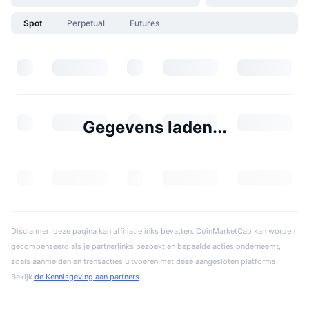
Spot
Perpetual
Futures
Gegevens laden...
Disclaimer: deze pagina kan affiliatielinks bevatten. CoinMarketCap kan worden
gecompenseerd als je partnerlinks bezoekt en bepaalde acties onderneemt,
zoals aanmelden en transacties uitvoeren met deze aangesloten platforms.
Bekijk
de Kennisgeving aan partners