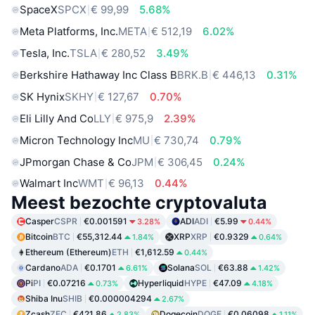
SpaceX
SPCX
€ 99,99
5.68%
Meta Platforms, Inc.
META
€ 512,19
6.02%
Tesla, Inc.
TSLA
€ 280,52
3.49%
Berkshire Hathaway Inc Class B
BRK.B
€ 446,13
0.31%
SK Hynix
SKHY
€ 127,67
0.70%
Eli Lilly And Co
LLY
€ 975,9
2.39%
Micron Technology Inc
MU
€ 730,74
0.79%
JPmorgan Chase & Co
JPM
€ 306,45
0.24%
Walmart Inc
WMT
€ 96,13
0.44%
Meest bezochte cryptovaluta
Casper
CSPR
€0.001591
ADI
ADI
€5.99
3.28%
0.44%
Bitcoin
BTC
€55,312.44
XRP
XRP
€0.9329
1.84%
0.64%
Ethereum (Ethereum)
ETH
€1,612.59
0.44%
Cardano
ADA
€0.1701
Solana
SOL
€63.88
6.61%
1.42%
Pi
PI
€0.07216
Hyperliquid
HYPE
€47.09
0.73%
4.18%
Shiba Inu
SHIB
€0.000004294
2.67%
Zcash
ZEC
€421.86
Dogecoin
DOGE
€0.06098
2.83%
1.11%