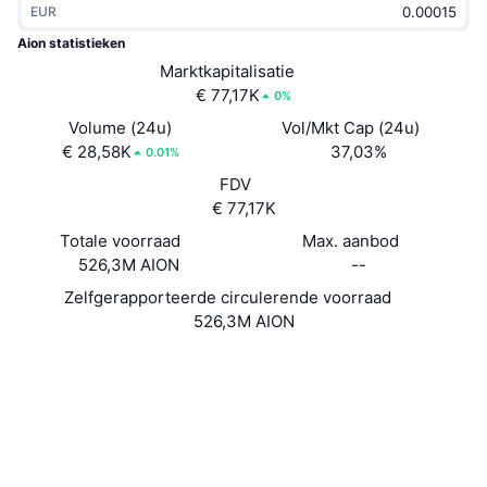
EUR
Trending
Crypto-ETF's
Leren
CMC MCP
Aion statistieken
Nieuw
Marktkapitalisatie
Bitcoin ETF's
x402
Nieuws
€ 77,17K
0%
Crypto
Ethereum (Ethereum) ETF's
Volume (24u)
Vol/Mkt Cap (24u)
Academy
€ 28,58K
37,03%
0.01%
Politiek
FDV
Technische analyse
Onderzoek
€ 77,17K
Sport
Totale voorraad
Max. aanbod
RSI
Video's
526,3M AION
--
Financiën
MACD
Zelfgerapporteerde circulerende voorraad
Woordenlijst
526,3M AION
Technologie
Website
Whitepaper
Derivaten
Campagnes
Website
NFT
Overzicht
Airdrops
Sociale kanalen
3.2
Beoordeling (CertiK)
Totale NFT-statistieken
Liquidaties
Diamanten beloningen
Explorers
mainnet.aion.network