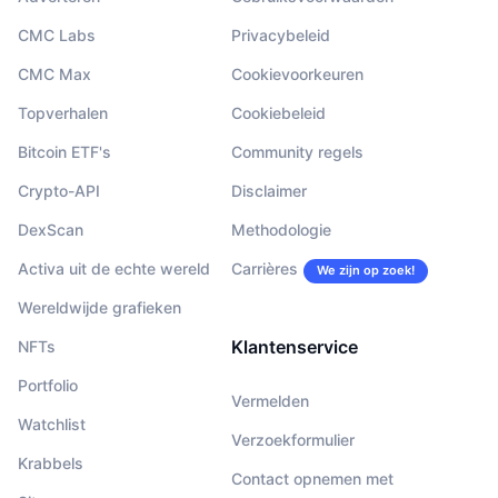
CMC Labs
Privacybeleid
CMC Max
Cookievoorkeuren
Topverhalen
Cookiebeleid
Bitcoin ETF's
Community regels
Crypto-API
Disclaimer
DexScan
Methodologie
Activa uit de echte wereld
Carrières
We zijn op zoek!
Wereldwijde grafieken
Klantenservice
NFTs
Portfolio
Vermelden
Watchlist
Verzoekformulier
Krabbels
Contact opnemen met