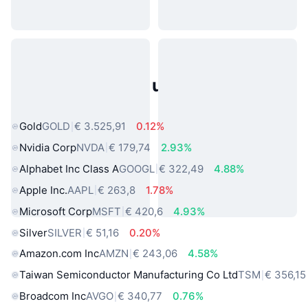
Populaire activa uit de echte
wereld
Gold
GOLD
€ 3.525,91
0.12%
Nvidia Corp
NVDA
€ 179,74
2.93%
Alphabet Inc Class A
GOOGL
€ 322,49
4.88%
Apple Inc.
AAPL
€ 263,8
1.78%
Microsoft Corp
MSFT
€ 420,6
4.93%
Silver
SILVER
€ 51,16
0.20%
Amazon.com Inc
AMZN
€ 243,06
4.58%
Taiwan Semiconductor Manufacturing Co Ltd
TSM
€ 356,15
Broadcom Inc
AVGO
€ 340,77
0.76%