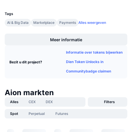
UCID
Aankomende verkopen
2062
Financieringstarieven
Leren & Verdienen
Tags
AI & Big Data
Marketplace
Payments
Alles weergeven
Kalenders
Boost
Meer informatie
ICO kalender
Informatie over tokens bijwerken
Agenda
Dien Token Unlocks in
Bezit u dit project?
Communitybadge claimen
Aion markten
Alles
CEX
DEX
Filters
Spot
Perpetual
Futures