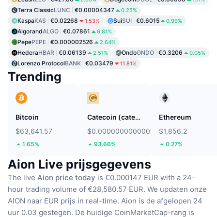
Terra Classic
LUNC
€0.00004347
0.25%
Kaspa
KAS
€0.02268
Sui
SUI
€0.6015
1.53%
0.99%
Algorand
ALGO
€0.07861
6.81%
Pepe
PEPE
€0.000002526
2.64%
Hedera
HBAR
€0.06139
Ondo
ONDO
€0.3206
2.51%
0.05%
Lorenzo Protocol
BANK
€0.03479
11.81%
Trending
Bitcoin
Catecoin (catecoin.shop)
Ethereum
$63,641.57
$0.0000000000005765
$1,856.2
1.65%
93.66%
0.27%
Aion Live prijsgegevens
The live
Aion price today
is €0.000147 EUR with a 24-
hour trading volume of €28,580.57 EUR.
We updaten onze
AION naar EUR prijs in real-time.
Aion is de afgelopen 24
uur 0.03 gestegen.
De huidige CoinMarketCap-rang is