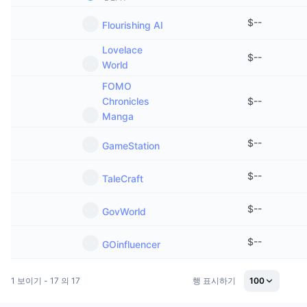
트렌딩
가상자산 ETF
가상자산 배우기
CMC MCP
$
--
Flourishing AI
신규
비트코인 ETF
Lovelace
x402
뉴스
$
--
World
크립토
이더리움 ETF
FOMO
아카데미
Chronicles
$
--
정치
Manga
기술적 분석
조사
스포츠
$
--
GameStation
RSI
비디오
금융
$
--
TaleCraft
MACD
용어집
테크
$
--
GovWorld
파생상품
캠페인
$
--
GOinfluencer
NFT
개요
에어드롭
1 보이기 - 17 의 17
행 표시하기
100
전체 NFT 통계
청산
다이아몬드 리워드