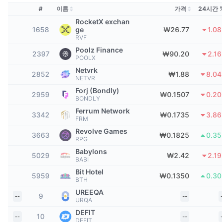
상위 트레이더들
기사들
거래소 유입/유출
DEX API
계산기
리더보드
#
이름
가격
24시간 
스팟
RocketX exchan
센티멘트
엔터프라이즈
뉴스레터
1658
ge
₩26.77
1.0
지표
트렌딩
파생상품
RVF
Poolz Finance
가격
CMC Launch
2397
₩90.20
2.1
예정
공포 및 탐욕 지수.
POOLX
Netvrk
2852
₩1.88
8.0
리소스
CMC 랩스
NETVR
최근 상장된 종목
알트코인 시즌 지수
Forj (Bondly)
2959
₩0.1507
0.2
BONDLY
CMC Max
상승 및 하락 종목
시장 주기 지표
Ferrum Network
문서
3342
₩0.1735
3.8
FRM
주요 뉴스
가장 많이 방문한 종목
비트코인 도미넌스
Revolve Games
3663
₩0.1825
0.3
FAQ
RPG
텔레그램 봇
Babylons
커뮤니티 정서
CoinMarketCap 20 지수
5029
₩2.42
2.1
BABI
AI 통합
광고
Bit Hotel
체인 순위
5959
₩0.1350
0.3
CoinMarketCap 100 지수
BTH
CMC 에이전트 허브
UREEQA
9
--
--
URQA
예측 시장
ETF 자금 흐름
사이트 위젯
DEFIT
스킬 마켓플레이스
10
--
--
DEFIT