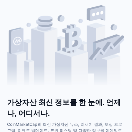
다가오는 판매
펀딩비
배우며 수익 창출
일정
ICO 캘린더
이벤트 달력
가상자산 최신 정보를 한 눈에. 언제
나, 어디서나.
CoinMarketCap의 최신 가상자산 뉴스, 리서치 결과, 보상 프로
그램, 이벤트 업데이트, 코인 리스팅 및 다양한 정보를 이메일로