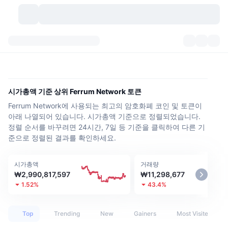
가상자산
대시보드
가상자산
DexScan
시장
순위
시가총액 기준 상위 Ferrum Network 토큰
Ferrum Network에 사용되는 최고의 암호화폐 코인 및 토큰이
시그널
거래소
카테고리
New
시장 개요
아래 나열되어 있습니다. 시가총액 기준으로 정렬되었습니다.
정렬 순서를 바꾸려면 24시간, 7일 등 기준을 클릭하여 다른 기
요즘 핫한 종목
커뮤니티
과거 스냅샷
현물 시장
중앙화 거래소
준으로 정렬된 결과를 확인하세요.
새로운
피드
API
토큰 락업 해제
가상자산 수
스팟
시가총액
거래량
₩2,990,817,597
₩11,298,677
상승 종목
주제
이자농사
서비스
비트코인 트레저리
파생상품
API
1.52%
43.4%
밈 탐색기
라이브
실제 자산
BNB 트레저리
서비스
암호화폐 API
탈중앙화 거래소
Top
Trending
New
Gainers
Most Visited