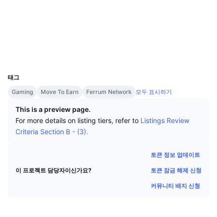
상위 트레이더들
기사들
거래소 유입/유출
DEX API
계산기
소셜 미디어
리더보드
스팟
계약
0x4283...1e8fda
센티멘트
엔터프라이즈
뉴스레터
지표
트렌딩
파생상품
익스플로러
polygonscan.com
지갑
가격
CMC Launch
예정
공포 및 탐욕 지수.
UCID
9155
리소스
CMC 랩스
태그
최근 상장된 종목
알트코인 시즌 지수
Gaming
Move To Earn
Ferrum Network
모두 표시하기
CMC Max
상승 및 하락 종목
시장 주기 지표
This is a preview page.
문서
For more details on listing tiers, refer to
Listings Review
주요 뉴스
가장 많이 방문한 종목
비트코인 도미넌스
Criteria Section B - (3).
FAQ
텔레그램 봇
커뮤니티 정서
CoinMarketCap 20 지수
토큰 정보 업데이트
AI 통합
광고
토큰 잠금 해제 신청
이 프로젝트 담당자이신가요?
체인 순위
CoinMarketCap 100 지수
커뮤니티 배지 신청
CMC 에이전트 허브
예측 시장
ETF 자금 흐름
사이트 위젯
스킬 마켓플레이스