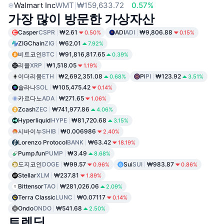
Walmart Inc
WMT
₩159,633.72
0.57%
가장 많이 방문한 가상자산
Casper
CSPR
₩2.61
ADI
ADI
₩9,806.88
0.50%
0.15%
ZIGChain
ZIG
₩62.01
7.92%
비트코인
BTC
₩91,816,817.65
0.39%
리플
XRP
₩1,518.05
1.19%
이더리움
ETH
₩2,692,351.08
Pi
PI
₩123.92
0.68%
3.51%
솔라나
SOL
₩105,475.42
0.14%
카르다노
ADA
₩271.65
1.06%
Zcash
ZEC
₩741,977.86
4.06%
Hyperliquid
HYPE
₩81,720.68
3.15%
시바이누
SHIB
₩0.006986
2.40%
Lorenzo Protocol
BANK
₩63.42
18.19%
Pump.fun
PUMP
₩3.49
8.68%
도지코인
DOGE
₩99.57
Sui
SUI
₩983.87
0.96%
0.86%
Stellar
XLM
₩237.81
1.89%
Bittensor
TAO
₩281,026.06
2.09%
Terra Classic
LUNC
₩0.07117
0.14%
Ondo
ONDO
₩541.68
2.50%
트렌딩