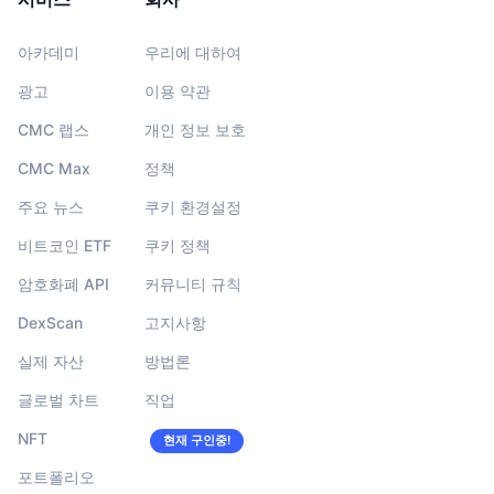
아카데미
우리에 대하여
광고
이용 약관
CMC 랩스
개인 정보 보호
CMC Max
정책
주요 뉴스
쿠키 환경설정
비트코인 ETF
쿠키 정책
암호화폐 API
커뮤니티 규칙
DexScan
고지사항
실제 자산
방법론
글로벌 차트
직업
NFT
현재 구인중!
포트폴리오