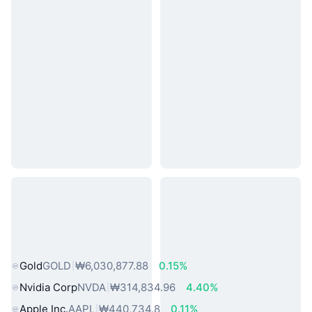
인기 실물 자산
Gold
GOLD
₩6,030,877.88
0.15%
Nvidia Corp
NVDA
₩314,834.96
4.40%
Apple Inc.
AAPL
₩440,734.8
0.11%