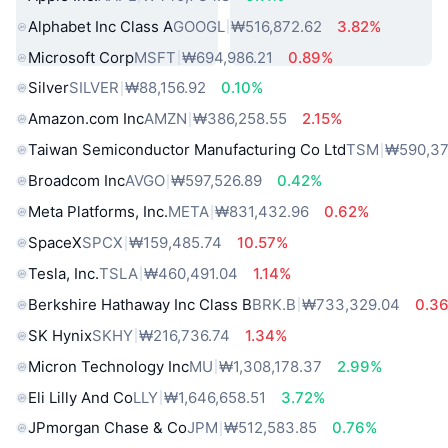
Alphabet Inc Class A
GOOGL
₩516,872.62
3.82%
Microsoft Corp
MSFT
₩694,986.21
0.89%
Silver
SILVER
₩88,156.92
0.10%
Amazon.com Inc
AMZN
₩386,258.55
2.15%
Taiwan Semiconductor Manufacturing Co Ltd
TSM
₩590,37
Broadcom Inc
AVGO
₩597,526.89
0.42%
Meta Platforms, Inc.
META
₩831,432.96
0.62%
SpaceX
SPCX
₩159,485.74
10.57%
Tesla, Inc.
TSLA
₩460,491.04
1.14%
Berkshire Hathaway Inc Class B
BRK.B
₩733,329.04
0.3
SK Hynix
SKHY
₩216,736.74
1.34%
Micron Technology Inc
MU
₩1,308,178.37
2.99%
Eli Lilly And Co
LLY
₩1,646,658.51
3.72%
JPmorgan Chase & Co
JPM
₩512,583.85
0.76%