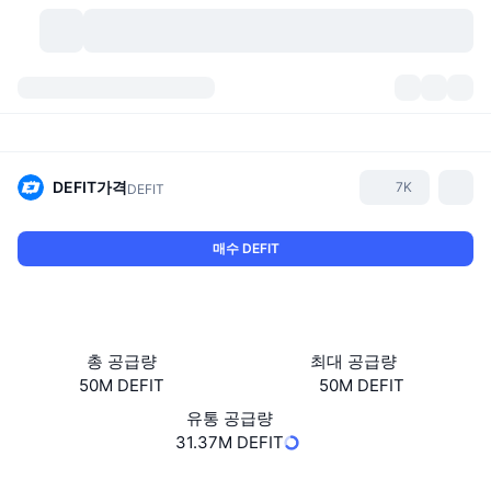
가상자산
대시보드
가상자산
DexScan
시장
순위
DEFIT
가격
7K
DEFIT
시그널
거래소
카테고리
New
시장 개요
매수 DEFIT
요즘 핫한 종목
커뮤니티
과거 스냅샷
현물 시장
중앙화 거래소
새로운
피드
API
토큰 락업 해제
가상자산 수
스팟
총 공급량
최대 공급량
50M DEFIT
50M DEFIT
상승 종목
주제
이자농사
서비스
비트코인 트레저리
파생상품
API
유통 공급량
밈 탐색기
31.37M DEFIT
라이브
실제 자산
BNB 트레저리
서비스
암호화폐 API
탈중앙화 거래소
웹사이트
Website
Whitepaper