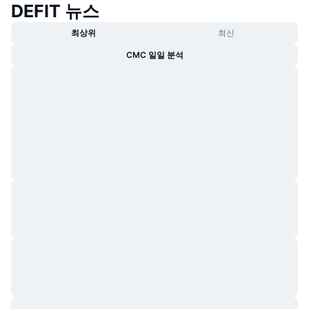
DEFIT 뉴스
트렌딩
가상자산 ETF
가상자산 배우기
CMC MCP
최상위
최신
신규
비트코인 ETF
CMC 일일 분석
x402
뉴스
크립토
이더리움 ETF
아카데미
정치
기술적 분석
조사
스포츠
RSI
비디오
금융
MACD
용어집
테크
파생상품
캠페인
NFT
개요
에어드롭
전체 NFT 통계
청산
다이아몬드 리워드