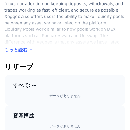
focus our attention on keeping deposits, withdrawals, and
トレンド
暗号資産ETF
学ぶ
CMC MCP
trades working as fast, efficient, and secure as possible.
Xeggex also offers users the ability to make liquidity pools
新着
ビットコインETF
between any asset we have listed on the platform.
x402
ニュース
Liquidity Pools work similar to how pools work on DEX
クリプト
イーサリアムETF
platforms such as Pancakeswap and Uniswap. The
アカデミー
difference with Xeggex is that any assets we have listed
政治
can be paired together without having to wrap any assets
もっと読む
テクニカル分析
リサーチ
to another blockchain. Also, since the add and remove
スポーツ
liquidity functions do not require an on chain transaction
RSI
リザーブ
ビデオ一覧
fee, the cost of these actions are zero. Xeggex also offers
some of the industries lowest withdraw fee rates, which
ファイナンス
MACD
暗号資産用語集
are based on actual network cost and are not designed for
すべて: --
profit. Xeggex supports many different types of
テック
blockchains and tokenized assets and we continues to add
データがありません
デリバティブ
キャンペーン
more every week.
NFT
概要
エアドロップ
資産構成
NFT総合統計
清算
ダイヤモンド・リワード
データがありません