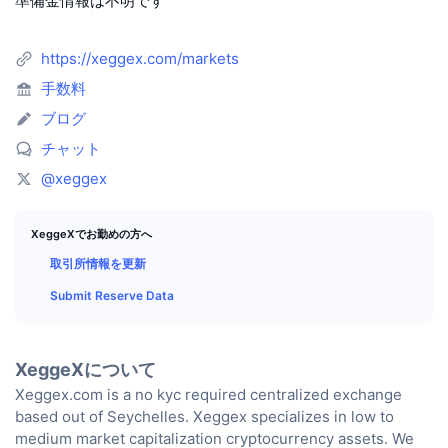
準備金情報は不明です
トップトレーダー
記事一覧
取引所の流入/流出
DEX API
コンバーター
リーダーボード
現物
センチメント
https://xeggex.com/markets
エンタープライズ
ニュースレター
インジケーター
トレンド
デリバティブ
手数料
料金
CMC Launch
上場予定
恐怖と強欲指数・
ブログ
チャット
リソース
CMCラボ
最近追加されたコイン
アルトコインシーズンインデックス
@xeggex
CMC Max
上昇率上位＆下落率上位
市場サイクル指標
ドキュメンテーション
XeggeXでお勤めの方へ
トップニュース
訪問数最多
ビットコインのドミナンス
取引所情報を更新
よくある質問
Submit Reserve Data
Telegramボット
コミュニティセンチメント
CoinMarketCap 20インデックス
AIインテグレーション
広告掲載について
チェーンランキング
CoinMarketCap 100インデックス
XeggeXについて
CMCエージェントハブ
Xeggex.com is a no kyc required centralized exchange
based out of Seychelles. Xeggex specializes in low to
予測市場
ETFフロー
サイトウィジェット
スキルマーケットプレイス
medium market capitalization cryptocurrency assets. We