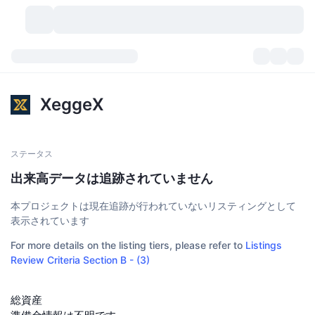
暗号資産
ダッシュボード
暗号資産
XeggeX
DexScan
市場数
ランキング
シグナル
取引所
カテゴリー
New
市況概要
ステータス
出来高データは追跡されていません
人気急上昇
コミュニティ
過去のスナップショット
現物市場
中央集権型取引所
本プロジェクトは現在追跡が行われていないリスティングとして
新規
フィード
API
トークンのロック解除
暗号資産の数
現物
表示されています
For more details on the listing tiers, please refer to
Listings
値上がり銘柄
トピック
利回り
プロダクト
ビットコイントレジャリー
デリバティブ
API
Review Criteria Section B - (3)
ミームエクスプローラー
ライブ
実世界資産
BNBトレジャリー
プロダクト
暗号資産API
分散型取引所
総資産