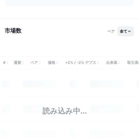
今後の販売予定
ファンディングレート
学んで稼ぐ
カレンダー
市場数
ペア
全て
ICOカレンダー
イベントカレンダー
#
通貨
ペア
価格
+2% / -2% デプス
出来高
取引高(
読み込み中...