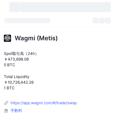
暗号資産
ダッシュボード
暗号資産
Wagmi (Metis)
DexScan
市場数
ランキング
Spot取引高（24h）
シグナル
取引所
カテゴリー
New
市況概要
￥473,698.08
0 BTC
人気急上昇
コミュニティ
過去のスナップショット
現物市場
中央集権型取引所
Total Liquidity
新規
フィード
API
トークンのロック解除
暗号資産の数
現物
￥10,726,442.26
1 BTC
値上がり銘柄
トピック
利回り
プロダクト
ビットコイントレジャリー
デリバティブ
API
https://app.wagmi.com/#/trade/swap
ミームエクスプローラー
ライブ
実世界資産
BNBトレジャリー
プロダクト
暗号資産API
分散型取引所
手数料