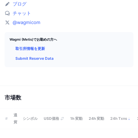
トップトレーダー
記事一覧
取引所の流入/流出
DEX API
コンバーター
ブログ
リーダーボード
現物
チャット
センチメント
エンタープライズ
ニュースレター
インジケーター
トレンド
デリバティブ
@wagmicom
料金
CMC Launch
上場予定
恐怖と強欲指数・
Wagmi (Metis)でお勤めの方へ
リソース
CMCラボ
取引所情報を更新
最近追加されたコイン
アルトコインシーズンインデックス
Submit Reserve Data
CMC Max
上昇率上位＆下落率上位
市場サイクル指標
ドキュメンテーション
トップニュース
訪問数最多
ビットコインのドミナンス
よくある質問
Telegramボット
コミュニティセンチメント
CoinMarketCap 20インデックス
詳細を見る
市場数
AIインテグレーション
広告掲載について
チェーンランキング
CoinMarketCap 100インデックス
通
CMCエージェントハブ
#
シンボル
USD価格
1h
変動
24h
変動
24h Txns
貨
予測市場
ETFフロー
サイトウィジェット
スキルマーケットプレイス