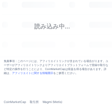
トレンド
暗号資産ETF
学ぶ
CMC MCP
新着
ビットコインETF
x402
ニュース
読み込み中...
クリプト
イーサリアムETF
アカデミー
政治
テクニカル分析
リサーチ
スポーツ
RSI
ビデオ一覧
免責事項：このページには、アフィリエイトリンクが含まれている場合がります。ユ
ファイナンス
ーザーがアフィリエイトリンクよりアフィリエイトプラットフォームで登録や取引な
MACD
暗号資産用語集
ど特定の操作を行うことにより、CoinMarketCapは収益を得る場合があります。詳
細は、
アフィリエイトに関する情報開示
をご参照ください。
テック
デリバティブ
キャンペーン
NFT
概要
エアドロップ
CoinMarketCap
取引所
Wagmi (Metis)
NFT総合統計
清算
ダイヤモンド・リワード