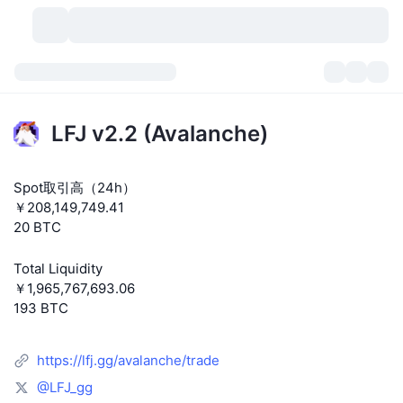
暗号資産
ダッシュボード
暗号資産
LFJ v2.2 (Avalanche)
DexScan
市場数
ランキング
Spot取引高（24h）
シグナル
取引所
カテゴリー
New
市況概要
￥208,149,749.41
20 BTC
人気急上昇
コミュニティ
過去のスナップショット
現物市場
中央集権型取引所
Total Liquidity
新規
フィード
API
トークンのロック解除
暗号資産の数
現物
￥1,965,767,693.06
193 BTC
値上がり銘柄
トピック
利回り
プロダクト
ビットコイントレジャリー
デリバティブ
API
https://lfj.gg/avalanche/trade
ミームエクスプローラー
ライブ
実世界資産
BNBトレジャリー
プロダクト
暗号資産API
分散型取引所
@LFJ_gg