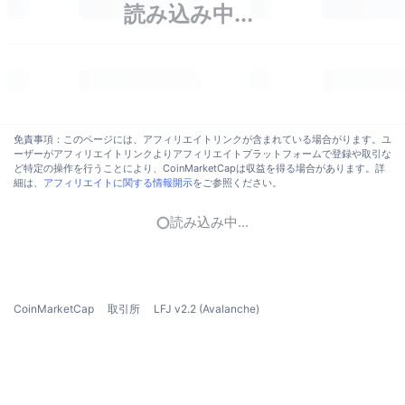
読み込み中...
トレンド
暗号資産ETF
学ぶ
CMC MCP
新着
ビットコインETF
x402
ニュース
クリプト
イーサリアムETF
アカデミー
免責事項：このページには、アフィリエイトリンクが含まれている場合がります。ユ
政治
ーザーがアフィリエイトリンクよりアフィリエイトプラットフォームで登録や取引な
テクニカル分析
リサーチ
ど特定の操作を行うことにより、CoinMarketCapは収益を得る場合があります。詳
細は、
アフィリエイトに関する情報開示
をご参照ください。
スポーツ
RSI
ビデオ一覧
読み込み中...
ファイナンス
MACD
暗号資産用語集
テック
デリバティブ
キャンペーン
CoinMarketCap
取引所
LFJ v2.2 (Avalanche)
NFT
概要
エアドロップ
NFT総合統計
清算
ダイヤモンド・リワード