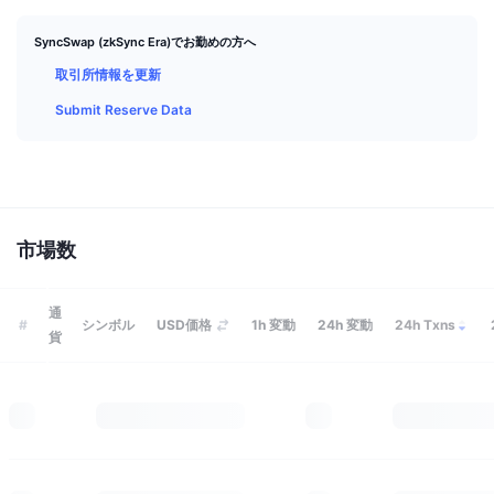
トップトレーダー
記事一覧
取引所の流入/流出
DEX API
コンバーター
リーダーボード
現物
SyncSwap (zkSync Era)でお勤めの方へ
センチメント
エンタープライズ
ニュースレター
インジケーター
トレンド
取引所情報を更新
デリバティブ
Submit Reserve Data
料金
CMC Launch
上場予定
恐怖と強欲指数・
リソース
CMCラボ
最近追加されたコイン
アルトコインシーズンインデックス
CMC Max
上昇率上位＆下落率上位
市場サイクル指標
詳細を見る
市場数
ドキュメンテーション
トップニュース
訪問数最多
ビットコインのドミナンス
よくある質問
通
#
シンボル
USD価格
1h
変動
24h
変動
24h Txns
Telegramボット
貨
コミュニティセンチメント
CoinMarketCap 20インデックス
AIインテグレーション
広告掲載について
チェーンランキング
CoinMarketCap 100インデックス
CMCエージェントハブ
予測市場
ETFフロー
サイトウィジェット
スキルマーケットプレイス