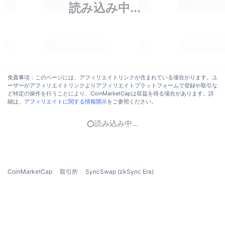
読み込み中...
トレンド
暗号資産ETF
学ぶ
CMC MCP
新着
ビットコインETF
x402
ニュース
クリプト
イーサリアムETF
アカデミー
免責事項：このページには、アフィリエイトリンクが含まれている場合がります。ユ
政治
ーザーがアフィリエイトリンクよりアフィリエイトプラットフォームで登録や取引な
テクニカル分析
リサーチ
ど特定の操作を行うことにより、CoinMarketCapは収益を得る場合があります。詳
細は、
アフィリエイトに関する情報開示
をご参照ください。
スポーツ
RSI
ビデオ一覧
読み込み中...
ファイナンス
MACD
暗号資産用語集
テック
デリバティブ
キャンペーン
CoinMarketCap
取引所
SyncSwap (zkSync Era)
NFT
概要
エアドロップ
NFT総合統計
清算
ダイヤモンド・リワード