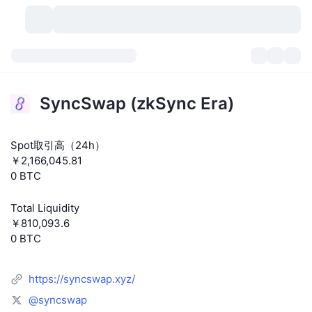
暗号資産
ダッシュボード
暗号資産
SyncSwap (zkSync Era)
DexScan
市場数
ランキング
Spot取引高（24h）
シグナル
取引所
カテゴリー
New
市況概要
￥2,166,045.81
0 BTC
人気急上昇
コミュニティ
過去のスナップショット
現物市場
中央集権型取引所
Total Liquidity
新規
フィード
API
トークンのロック解除
暗号資産の数
現物
￥810,093.6
0 BTC
値上がり銘柄
トピック
利回り
プロダクト
ビットコイントレジャリー
デリバティブ
API
https://syncswap.xyz/
ミームエクスプローラー
ライブ
実世界資産
BNBトレジャリー
プロダクト
暗号資産API
分散型取引所
@syncswap