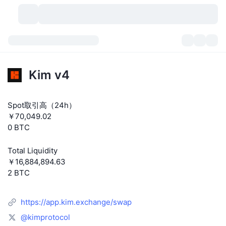
暗号資産
ダッシュボード
暗号資産
Kim v4
DexScan
市場数
ランキング
Spot取引高（24h）
シグナル
取引所
カテゴリー
New
市況概要
￥70,049.02
0 BTC
人気急上昇
コミュニティ
過去のスナップショット
現物市場
中央集権型取引所
Total Liquidity
新規
フィード
API
トークンのロック解除
暗号資産の数
現物
￥16,884,894.63
2 BTC
値上がり銘柄
トピック
利回り
プロダクト
ビットコイントレジャリー
デリバティブ
API
https://app.kim.exchange/swap
ミームエクスプローラー
ライブ
実世界資産
BNBトレジャリー
プロダクト
暗号資産API
分散型取引所
@kimprotocol