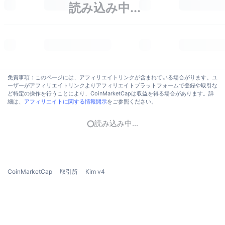
読み込み中...
トレンド
暗号資産ETF
学ぶ
CMC MCP
新着
ビットコインETF
x402
ニュース
クリプト
イーサリアムETF
アカデミー
免責事項：このページには、アフィリエイトリンクが含まれている場合がります。ユ
政治
ーザーがアフィリエイトリンクよりアフィリエイトプラットフォームで登録や取引な
テクニカル分析
リサーチ
ど特定の操作を行うことにより、CoinMarketCapは収益を得る場合があります。詳
細は、
アフィリエイトに関する情報開示
をご参照ください。
スポーツ
RSI
ビデオ一覧
読み込み中...
ファイナンス
MACD
暗号資産用語集
テック
デリバティブ
キャンペーン
CoinMarketCap
取引所
Kim v4
NFT
概要
エアドロップ
NFT総合統計
清算
ダイヤモンド・リワード