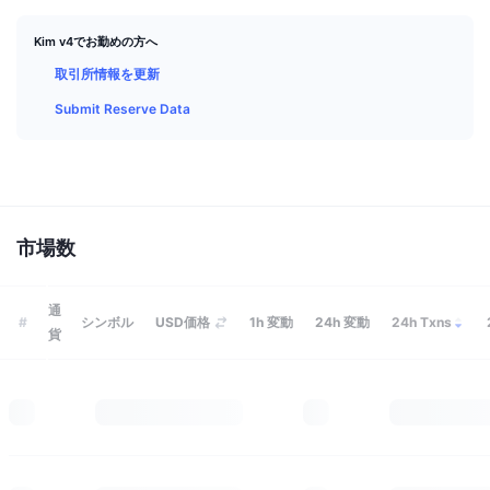
トップトレーダー
記事一覧
取引所の流入/流出
DEX API
コンバーター
リーダーボード
現物
Kim v4でお勤めの方へ
センチメント
エンタープライズ
ニュースレター
インジケーター
トレンド
取引所情報を更新
デリバティブ
Submit Reserve Data
料金
CMC Launch
上場予定
恐怖と強欲指数・
リソース
CMCラボ
最近追加されたコイン
アルトコインシーズンインデックス
CMC Max
上昇率上位＆下落率上位
市場サイクル指標
詳細を見る
市場数
ドキュメンテーション
トップニュース
訪問数最多
ビットコインのドミナンス
よくある質問
通
#
シンボル
USD価格
1h
変動
24h
変動
24h Txns
Telegramボット
貨
コミュニティセンチメント
CoinMarketCap 20インデックス
AIインテグレーション
広告掲載について
チェーンランキング
CoinMarketCap 100インデックス
CMCエージェントハブ
予測市場
ETFフロー
サイトウィジェット
スキルマーケットプレイス