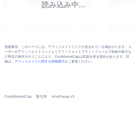
読み込み中...
トレンド
暗号資産ETF
学ぶ
CMC MCP
新着
ビットコインETF
x402
ニュース
クリプト
イーサリアムETF
アカデミー
免責事項：このページには、アフィリエイトリンクが含まれている場合がります。ユ
政治
ーザーがアフィリエイトリンクよりアフィリエイトプラットフォームで登録や取引な
テクニカル分析
リサーチ
ど特定の操作を行うことにより、CoinMarketCapは収益を得る場合があります。詳
細は、
アフィリエイトに関する情報開示
をご参照ください。
スポーツ
RSI
ビデオ一覧
ファイナンス
MACD
暗号資産用語集
テック
CoinMarketCap
取引所
HiveSwap v3
デリバティブ
キャンペーン
NFT
概要
エアドロップ
NFT総合統計
清算
ダイヤモンド・リワード