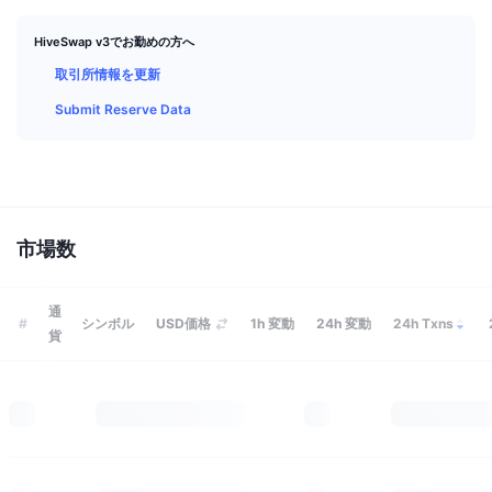
トップトレーダー
記事一覧
取引所の流入/流出
DEX API
コンバーター
リーダーボード
現物
HiveSwap v3でお勤めの方へ
センチメント
エンタープライズ
ニュースレター
インジケーター
トレンド
取引所情報を更新
デリバティブ
Submit Reserve Data
料金
CMC Launch
上場予定
恐怖と強欲指数・
リソース
CMCラボ
最近追加されたコイン
アルトコインシーズンインデックス
CMC Max
上昇率上位＆下落率上位
市場サイクル指標
詳細を見る
市場数
ドキュメンテーション
トップニュース
訪問数最多
ビットコインのドミナンス
よくある質問
通
#
シンボル
USD価格
1h
変動
24h
変動
24h Txns
Telegramボット
貨
コミュニティセンチメント
CoinMarketCap 20インデックス
AIインテグレーション
広告掲載について
チェーンランキング
CoinMarketCap 100インデックス
CMCエージェントハブ
予測市場
ETFフロー
サイトウィジェット
スキルマーケットプレイス