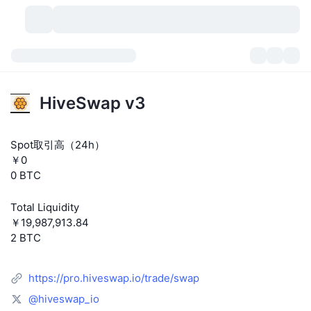
暗号資産
ダッシュボード
暗号資産
HiveSwap v3
DexScan
市場数
ランキング
Spot取引高（24h）
シグナル
取引所
カテゴリー
New
市況概要
￥0
0 BTC
人気急上昇
コミュニティ
過去のスナップショット
現物市場
中央集権型取引所
Total Liquidity
新規
フィード
API
トークンのロック解除
暗号資産の数
現物
￥19,987,913.84
2 BTC
値上がり銘柄
トピック
利回り
プロダクト
ビットコイントレジャリー
デリバティブ
API
https://pro.hiveswap.io/trade/swap
ミームエクスプローラー
ライブ
実世界資産
BNBトレジャリー
プロダクト
暗号資産API
分散型取引所
@hiveswap_io