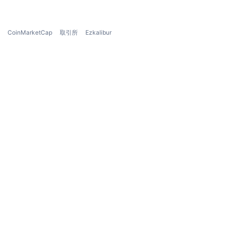
CoinMarketCap
取引所
Ezkalibur