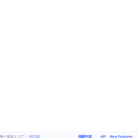
掲載申請
API
New Features
怖と貧欲スコア：
:
40
/
100