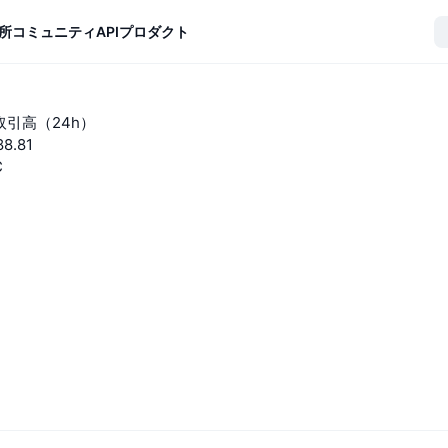
所
コミュニティ
API
プロダクト
t取引高（24h）
88.81
C