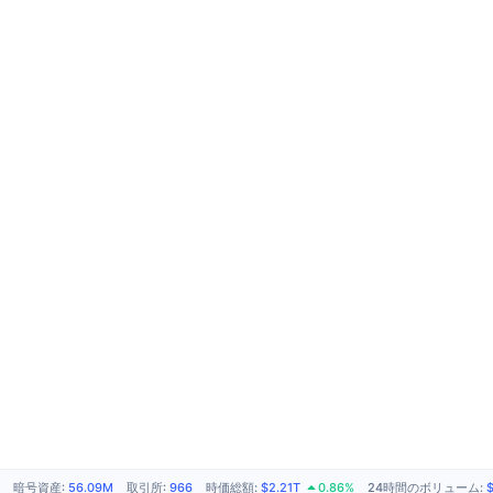
暗号資産
:
56.09M
取引所
:
966
時価総額
:
$2.21T
0.86%
24時間のボリューム
: