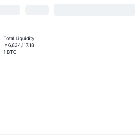
Total Liquidity
￥6,834,117.18
1 BTC