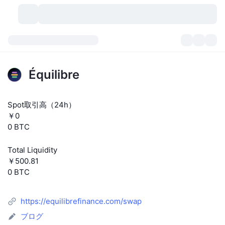
暗号資産
ダッシュボード
暗号資産
Équilibre
DexScan
市場数
ランキング
Spot取引高（24h）
シグナル
取引所
カテゴリー
New
市況概要
￥0
0 BTC
人気急上昇
コミュニティ
過去のスナップショット
現物市場
中央集権型取引所
Total Liquidity
新規
フィード
API
トークンのロック解除
暗号資産の数
現物
￥500.81
0 BTC
値上がり銘柄
トピック
利回り
プロダクト
ビットコイントレジャリー
デリバティブ
API
https://equilibrefinance.com/swap
ミームエクスプローラー
ライブ
実世界資産
BNBトレジャリー
プロダクト
暗号資産API
分散型取引所
ブログ