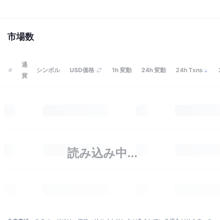
トレンド
暗号資産ETF
学ぶ
CMC MCP
新着
ビットコインETF
詳細を見る
市場数
x402
ニュース
クリプト
イーサリアムETF
アカデミー
通
#
シンボル
USD価格
1h
変動
24h
変動
24h Txns
貨
政治
テクニカル分析
リサーチ
スポーツ
RSI
ビデオ一覧
ファイナンス
MACD
暗号資産用語集
テック
読み込み中...
デリバティブ
キャンペーン
NFT
概要
エアドロップ
NFT総合統計
清算
ダイヤモンド・リワード