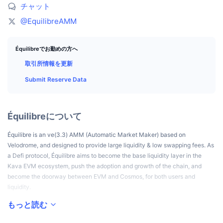
トップトレーダー
記事一覧
取引所の流入/流出
DEX API
コンバーター
チャット
リーダーボード
現物
@EquilibreAMM
センチメント
エンタープライズ
ニュースレター
インジケーター
トレンド
デリバティブ
Équilibreでお勤めの方へ
料金
CMC Launch
上場予定
恐怖と強欲指数・
取引所情報を更新
リソース
CMCラボ
Submit Reserve Data
最近追加されたコイン
アルトコインシーズンインデックス
CMC Max
上昇率上位＆下落率上位
市場サイクル指標
ドキュメンテーション
Équilibreについて
トップニュース
訪問数最多
ビットコインのドミナンス
Équilibre is an ve(3.3) AMM (Automatic Market Maker) based on
よくある質問
Velodrome, and designed to provide large liquidity & low swapping fees. As
Telegramボット
コミュニティセンチメント
CoinMarketCap 20インデックス
a Defi protocol, Équilibre aims to become the base liquidity layer in the
Kava EVM ecosystem, push the adoption and growth of the chain, and
AIインテグレーション
広告掲載について
チェーンランキング
become the doorway between EVM and Cosmos, for both users and
CoinMarketCap 100インデックス
liquidity.
CMCエージェントハブ
もっと読む
予測市場
ETFフロー
サイトウィジェット
スキルマーケットプレイス