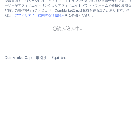
免責事項：このページには、アフィリエイトリンクが含まれている場合がります。ユ
今後の販売予定
ーザーがアフィリエイトリンクよりアフィリエイトプラットフォームで登録や取引な
ファンディングレート
学んで稼ぐ
ど特定の操作を行うことにより、CoinMarketCapは収益を得る場合があります。詳
細は、
アフィリエイトに関する情報開示
をご参照ください。
カレンダー
読み込み中...
ICOカレンダー
イベントカレンダー
CoinMarketCap
取引所
Équilibre