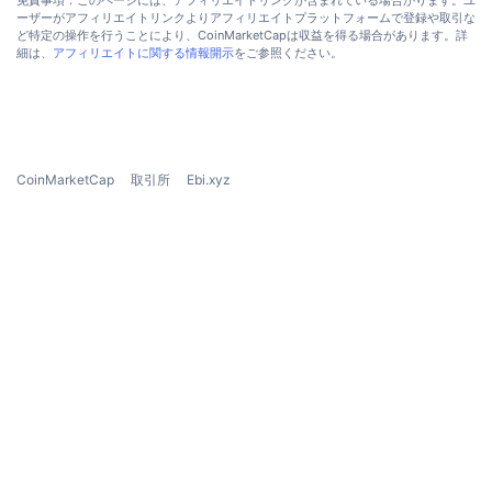
免責事項：このページには、アフィリエイトリンクが含まれている場合がります。ユ
今後の販売予定
ーザーがアフィリエイトリンクよりアフィリエイトプラットフォームで登録や取引な
ファンディングレート
学んで稼ぐ
ど特定の操作を行うことにより、CoinMarketCapは収益を得る場合があります。詳
細は、
アフィリエイトに関する情報開示
をご参照ください。
カレンダー
ICOカレンダー
CoinMarketCap
取引所
Ebi.xyz
イベントカレンダー