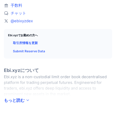
トップトレーダー
記事一覧
取引所の流入/流出
DEX API
コンバーター
リーダーボード
手数料
現物
チャット
センチメント
エンタープライズ
ニュースレター
インジケーター
トレンド
デリバティブ
@ebixyzdex
料金
CMC Launch
上場予定
恐怖と強欲指数・
Ebi.xyzでお勤めの方へ
リソース
CMCラボ
最近追加されたコイン
アルトコインシーズンインデックス
取引所情報を更新
Submit Reserve Data
CMC Max
上昇率上位＆下落率上位
市場サイクル指標
ドキュメンテーション
トップニュース
訪問数最多
ビットコインのドミナンス
Ebi.xyzについて
よくある質問
Ebi.xyz is a non-custodial limit order book decentralised
Telegramボット
コミュニティセンチメント
CoinMarketCap 20インデックス
platform for trading perpetual futures. Engineered for
AIインテグレーション
traders, ebi.xyz offers deep liquidity and access to
広告掲載について
チェーンランキング
CoinMarketCap 100インデックス
prominent new assets in the market.
CMCエージェントハブ
もっと読む
予測市場
ETFフロー
サイトウィジェット
スキルマーケットプレイス