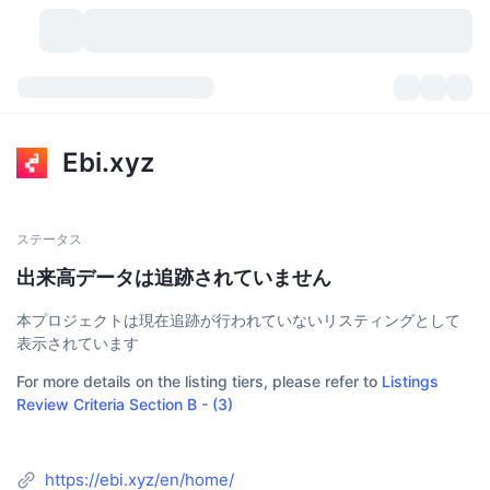
暗号資産
ダッシュボード
暗号資産
Ebi.xyz
DexScan
市場数
ランキング
シグナル
取引所
カテゴリー
New
市況概要
ステータス
出来高データは追跡されていません
人気急上昇
コミュニティ
過去のスナップショット
現物市場
中央集権型取引所
本プロジェクトは現在追跡が行われていないリスティングとして
新規
フィード
API
トークンのロック解除
暗号資産の数
現物
表示されています
For more details on the listing tiers, please refer to
Listings
値上がり銘柄
トピック
利回り
プロダクト
ビットコイントレジャリー
デリバティブ
API
Review Criteria Section B - (3)
ミームエクスプローラー
ライブ
実世界資産
BNBトレジャリー
プロダクト
暗号資産API
分散型取引所
https://ebi.xyz/en/home/