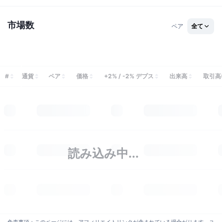
トレンド
暗号資産ETF
学ぶ
CMC MCP
市場数
ペア
全て
新着
ビットコインETF
x402
ニュース
クリプト
イーサリアムETF
アカデミー
#
通貨
ペア
価格
+2% / -2% デプス
出来高
取引高(
政治
テクニカル分析
リサーチ
スポーツ
RSI
ビデオ一覧
ファイナンス
MACD
暗号資産用語集
読み込み中...
テック
デリバティブ
キャンペーン
NFT
概要
エアドロップ
NFT総合統計
清算
ダイヤモンド・リワード