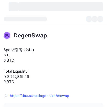
暗号資産
ダッシュボード
暗号資産
DegenSwap
DexScan
市場数
ランキング
Spot取引高（24h）
シグナル
取引所
カテゴリー
New
市況概要
￥0
0 BTC
人気急上昇
コミュニティ
過去のスナップショット
現物市場
中央集権型取引所
Total Liquidity
新規
フィード
API
トークンのロック解除
暗号資産の数
現物
￥2,957,319.46
0 BTC
値上がり銘柄
トピック
利回り
プロダクト
ビットコイントレジャリー
デリバティブ
API
https://dex.swapdegen.tips/#/swap
ミームエクスプローラー
ライブ
実世界資産
BNBトレジャリー
プロダクト
暗号資産API
分散型取引所