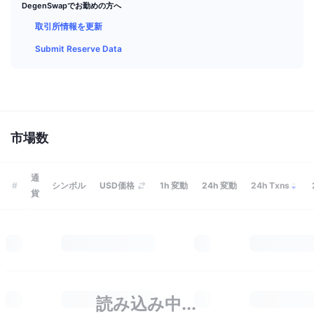
トップトレーダー
記事一覧
取引所の流入/流出
DegenSwapでお勤めの方へ
DEX API
コンバーター
リーダーボード
現物
取引所情報を更新
センチメント
エンタープライズ
ニュースレター
インジケーター
トレンド
デリバティブ
Submit Reserve Data
料金
CMC Launch
上場予定
恐怖と強欲指数・
リソース
CMCラボ
最近追加されたコイン
アルトコインシーズンインデックス
詳細を見る
市場数
CMC Max
上昇率上位＆下落率上位
市場サイクル指標
ドキュメンテーション
トップニュース
通
訪問数最多
ビットコインのドミナンス
#
シンボル
USD価格
1h
変動
24h
変動
24h Txns
よくある質問
貨
Telegramボット
コミュニティセンチメント
CoinMarketCap 20インデックス
AIインテグレーション
広告掲載について
チェーンランキング
CoinMarketCap 100インデックス
CMCエージェントハブ
予測市場
ETFフロー
サイトウィジェット
読み込み中...
スキルマーケットプレイス