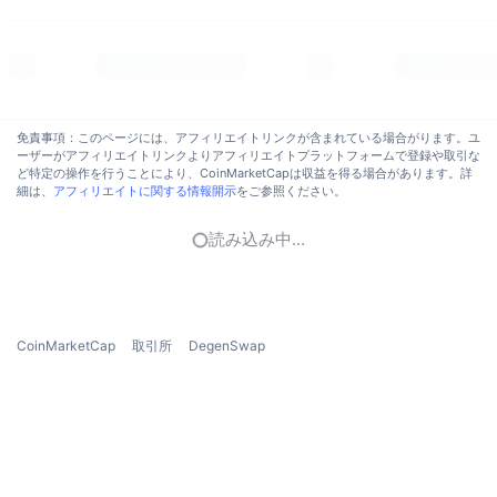
トレンド
暗号資産ETF
学ぶ
CMC MCP
新着
ビットコインETF
x402
ニュース
クリプト
イーサリアムETF
免責事項：このページには、アフィリエイトリンクが含まれている場合がります。ユ
アカデミー
ーザーがアフィリエイトリンクよりアフィリエイトプラットフォームで登録や取引な
ど特定の操作を行うことにより、CoinMarketCapは収益を得る場合があります。詳
政治
細は、
アフィリエイトに関する情報開示
をご参照ください。
テクニカル分析
リサーチ
スポーツ
読み込み中...
RSI
ビデオ一覧
ファイナンス
MACD
暗号資産用語集
テック
CoinMarketCap
取引所
DegenSwap
デリバティブ
キャンペーン
NFT
概要
エアドロップ
NFT総合統計
清算
ダイヤモンド・リワード