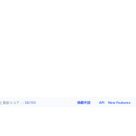
掲載申請
API
New Features
と貧欲スコア：
:
38
/
100
プロダ
会社概
サポー
ソーシ
クト
要
ト
ャルメ