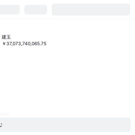
建玉
￥37,073,740,065.75
て
arket
む