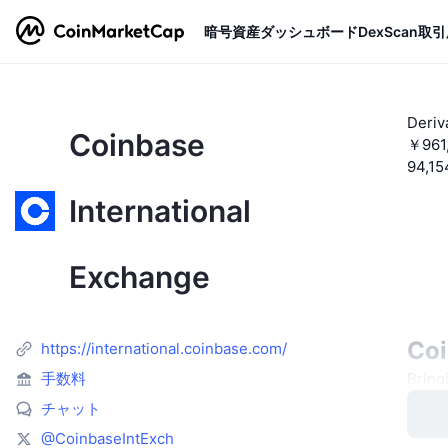
暗号資産
ダッシュボード
DexScan
取引
Deri
Coinbase
￥961,
94,15
International
Exchange
Co
https://international.coinbase.com/
手数料
Bring
チャット
@CoinbaseIntExch