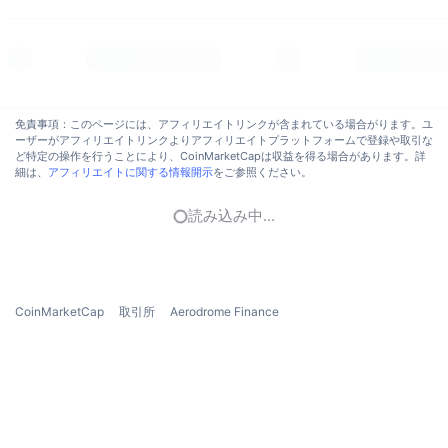
トレンド
暗号資産ETF
学ぶ
CMC MCP
新着
ビットコインETF
x402
ニュース
クリプト
イーサリアムETF
免責事項：このページには、アフィリエイトリンクが含まれている場合がります。ユ
アカデミー
ーザーがアフィリエイトリンクよりアフィリエイトプラットフォームで登録や取引な
ど特定の操作を行うことにより、CoinMarketCapは収益を得る場合があります。詳
政治
細は、
アフィリエイトに関する情報開示
をご参照ください。
テクニカル分析
リサーチ
スポーツ
読み込み中...
RSI
ビデオ一覧
ファイナンス
MACD
暗号資産用語集
テック
CoinMarketCap
取引所
Aerodrome Finance
デリバティブ
キャンペーン
NFT
概要
エアドロップ
NFT総合統計
清算
ダイヤモンド・リワード