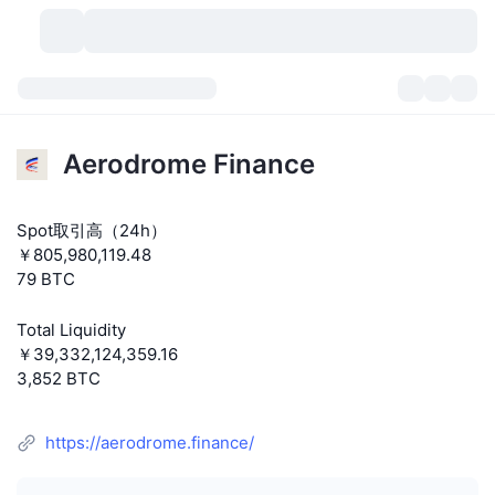
暗号資産
ダッシュボード
暗号資産
Aerodrome Finance
DexScan
市場数
ランキング
Spot取引高（24h）
シグナル
取引所
カテゴリー
New
市況概要
￥805,980,119.48
79 BTC
人気急上昇
コミュニティ
過去のスナップショット
現物市場
中央集権型取引所
Total Liquidity
新規
フィード
API
トークンのロック解除
暗号資産の数
現物
￥39,332,124,359.16
3,852 BTC
値上がり銘柄
トピック
利回り
プロダクト
ビットコイントレジャリー
デリバティブ
API
https://aerodrome.finance/
ミームエクスプローラー
ライブ
実世界資産
BNBトレジャリー
プロダクト
暗号資産API
分散型取引所