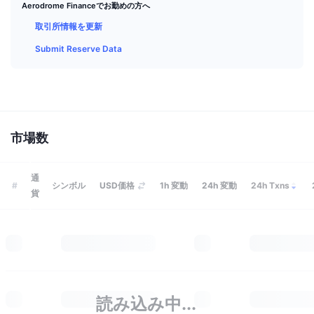
トップトレーダー
記事一覧
取引所の流入/流出
Aerodrome Financeでお勤めの方へ
DEX API
コンバーター
リーダーボード
現物
取引所情報を更新
センチメント
エンタープライズ
ニュースレター
インジケーター
トレンド
デリバティブ
Submit Reserve Data
料金
CMC Launch
上場予定
恐怖と強欲指数・
リソース
CMCラボ
最近追加されたコイン
アルトコインシーズンインデックス
詳細を見る
市場数
CMC Max
上昇率上位＆下落率上位
市場サイクル指標
ドキュメンテーション
トップニュース
通
訪問数最多
ビットコインのドミナンス
#
シンボル
USD価格
1h
変動
24h
変動
24h Txns
よくある質問
貨
Telegramボット
コミュニティセンチメント
CoinMarketCap 20インデックス
AIインテグレーション
広告掲載について
チェーンランキング
CoinMarketCap 100インデックス
CMCエージェントハブ
予測市場
ETFフロー
サイトウィジェット
読み込み中...
スキルマーケットプレイス