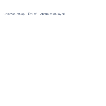
CoinMarketCap
取引所
AbstraDex(X layer)