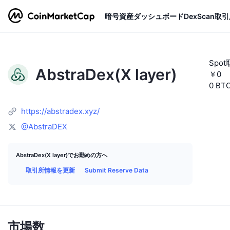
暗号資産
ダッシュボード
DexScan
取引
Spo
AbstraDex(X layer)
￥0
0 BT
https://abstradex.xyz/
@AbstraDEX
AbstraDex(X layer)でお勤めの方へ
取引所情報を更新
Submit Reserve Data
市場数