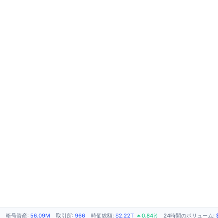
暗号資産
:
56.09M
取引所
:
966
時価総額
:
$2.22T
0.84%
24時間のボリューム
: