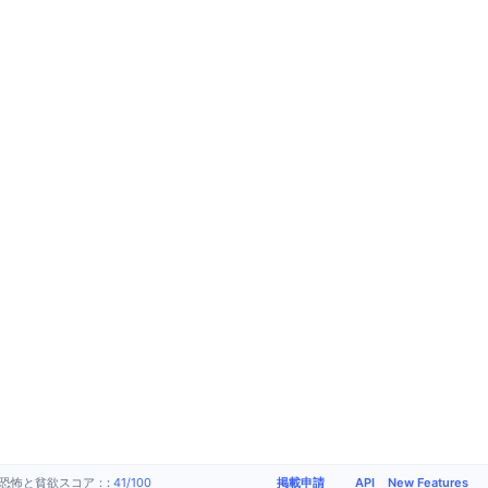
掲載申請
API
New Features
恐怖と貧欲スコア：
:
41
/
100