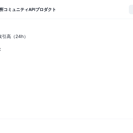
所
コミュニティ
API
プロダクト
t取引高（24h）
C