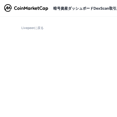
暗号資産
ダッシュボード
DexScan
取引
Livepeerに戻る