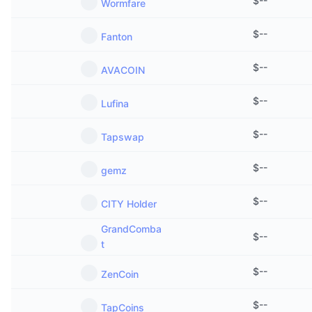
$
--
Wormfare
Prossime vendite
Tassi di finanziamento
Impara e guadagna
$
--
Fanton
Calendari
$
--
AVACOIN
Calendario ICO
$
--
Lufina
Calendario eventi
$
--
Tapswap
$
--
gemz
$
--
CITY Holder
GrandComba
$
--
t
$
--
ZenCoin
$
--
TapCoins