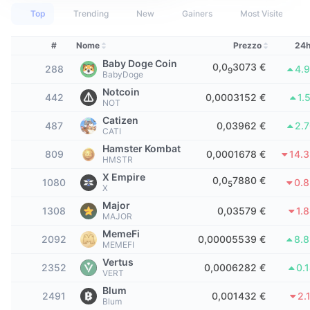
Migliori trader
Articoli
Afflussi/Deflussi degli Exchange
API DEX
Convertitore
Classifiche
Top
Trending
New
Gainers
Most Visited
Spot
Sentiment
Impresa
Newsletter
Indicatori
Di tendenza
#
Nome
Prezzo
24h
Derivati
Baby Doge Coin
0,0
3073 €
288
4.
9
Prezzi
CMC Launch
BabyDoge
In arrivo
Indice di paura e avidità
Notcoin
442
0,0003152 €
1.
NOT
Risorse
CMC Labs
Nuove
Indice stagionale altcoin
Catizen
487
0,03962 €
2.
CATI
CMC Max
Vincitori e perdenti
Indicatori del ciclo di mercato
Hamster Kombat
809
0,0001678 €
14.
Documentazione
HMSTR
Notizie principali
X Empire
Più visitato
Dominance Bitcoin
0,0
7880 €
1080
0.
5
X
FAQ
Major
Bot Telegram
1308
0,03579 €
1.
Sentiment della comunità
CoinMarketCap 20 Index
MAJOR
Integrazioni AI
MemeFi
2092
0,00005539 €
8.
Pubblicizzare
Classifica delle blockchain
MEMEFI
CoinMarketCap 100 Index
Vertus
CMC Hub Agenti
2352
0,0006282 €
0.
VERT
Mercati di previsione
Flussi ETF
Widget del sito
Blum
2491
0,001432 €
2.
Mercato delle Competenze
Blum