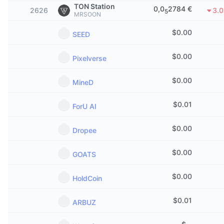
TON Station
Di tendenza
ETF crypto
0,0
2784 €
2626
3.
5
MRSOON
Impara
CMC MCP
Novità
$
0.00
ETF su Bitcoin
SEED
x402
Notizie
Cripto
$
0.00
ETF su Ethereum
Pixelverse
Academy
Politica
$
0.00
MineD
Analisi tecnica
Ricerca
Sport
$
0.01
ForU AI
RSI
Video
Finanza
$
0.00
Dropee
MACD
Glossario
Tecnologia
$
0.00
GOATS
Derivati
Campagne
$
0.00
HoldCoin
NFT
Panoramica
Airdrop
$
0.01
ARBUZ
Statistiche NFT generali
Liquidazioni
Diamanti ricompensa