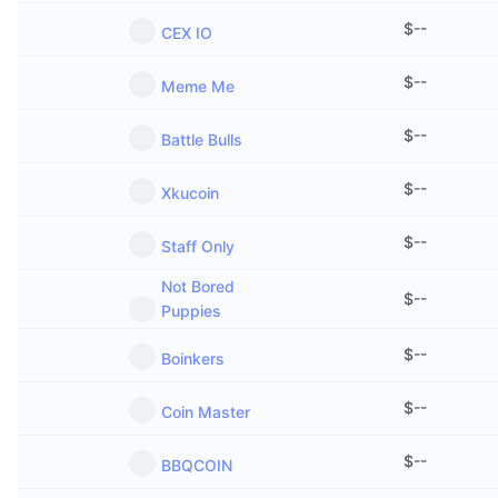
$
--
CEX IO
$
--
Meme Me
$
--
Battle Bulls
$
--
Xkucoin
$
--
Staff Only
Not Bored
$
--
Puppies
$
--
Boinkers
$
--
Coin Master
$
--
BBQCOIN