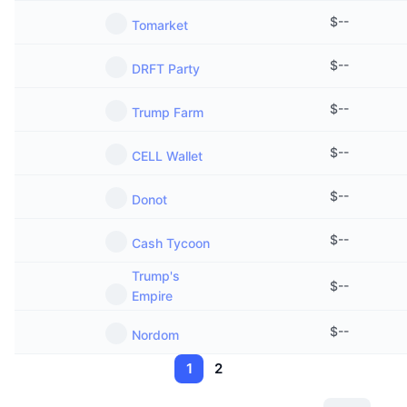
$
--
Tomarket
$
--
DRFT Party
$
--
Trump Farm
$
--
CELL Wallet
$
--
Donot
$
--
Cash Tycoon
Trump's
$
--
Empire
$
--
Nordom
1
2