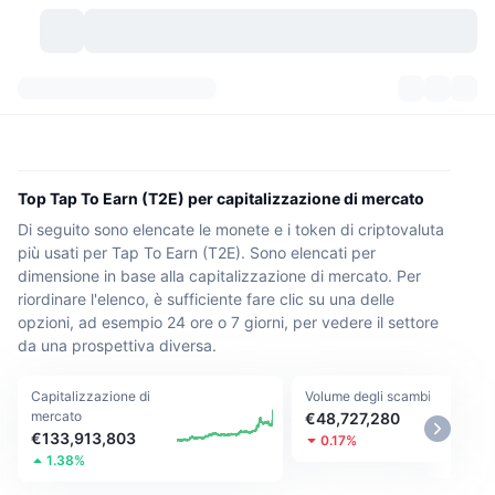
Criptovalute
Dashboard
Criptovalute
DexScan
Mercati
Classifica
Top Tap To Earn (T2E) per capitalizzazione di mercato
Di seguito sono elencate le monete e i token di criptovaluta
Segnali
Scambi
Categorie
New
Panoramica di mercato
più usati per Tap To Earn (T2E). Sono elencati per
dimensione in base alla capitalizzazione di mercato. Per
Di tendenza
Community
Istantanee storiche
Mercato Spot
Scambi centralizzati
riordinare l'elenco, è sufficiente fare clic su una delle
opzioni, ad esempio 24 ore o 7 giorni, per vedere il settore
Nuovo
Feed
API
Sblocchi di token
N. di criptovalute
Spot
da una prospettiva diversa.
In Rialzo
Argomenti
Rendimenti
Prodotti
Bitcoin Tesorerie
Capitalizzazione di
Derivati
Volume degli scambi
API
mercato
€48,727,280
€133,913,803
0.17%
Explorer meme
Live
Risorse del mondo reale
BNB Tesorerie
Prodotti
API Crypto
1.38%
Exchange decentralizzati