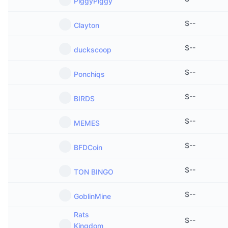
PiggyPiggy
$
--
Clayton
$
--
duckscoop
$
--
Ponchiqs
$
--
BIRDS
$
--
MEMES
$
--
BFDCoin
$
--
TON BINGO
$
--
GoblinMine
Rats
$
--
Kingdom