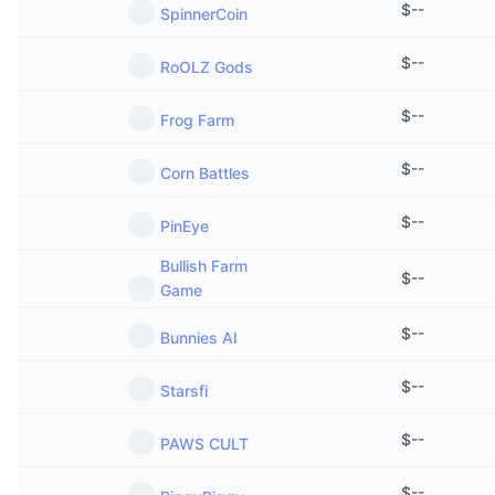
$
--
SpinnerCoin
$
--
RoOLZ Gods
$
--
Frog Farm
$
--
Corn Battles
$
--
PinEye
Bullish Farm
$
--
Game
$
--
Bunnies AI
$
--
Starsfi
$
--
PAWS CULT
$
--