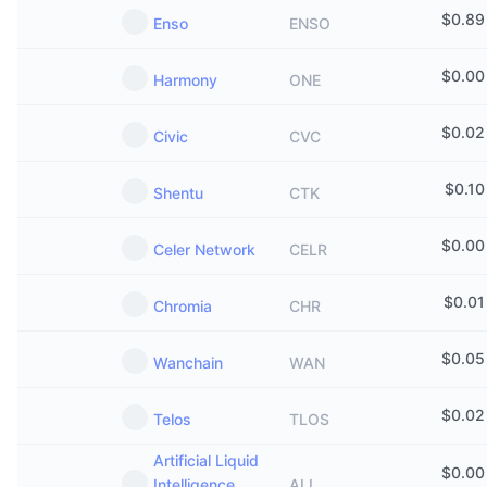
$
0.89
Enso
ENSO
$
0.00
Harmony
ONE
$
0.02
Civic
CVC
$
0.10
Shentu
CTK
$
0.00
Celer Network
CELR
$
0.01
Chromia
CHR
$
0.05
Wanchain
WAN
$
0.02
Telos
TLOS
Artificial Liquid
$
0.00
Intelligence
ALI