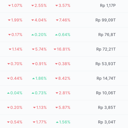
1.07%
2.55%
3.57%
Rp 1,17P
1.99%
4.04%
7.46%
Rp 99,09T
0.17%
0.20%
0.64%
Rp 76,8T
1.14%
5.74%
16.81%
Rp 72,21T
0.70%
0.91%
0.38%
Rp 53,93T
0.44%
1.86%
8.42%
Rp 14,74T
0.04%
0.73%
2.81%
Rp 10,06T
0.20%
1.13%
5.87%
Rp 3,85T
0.54%
1.77%
1.56%
Rp 3,04T