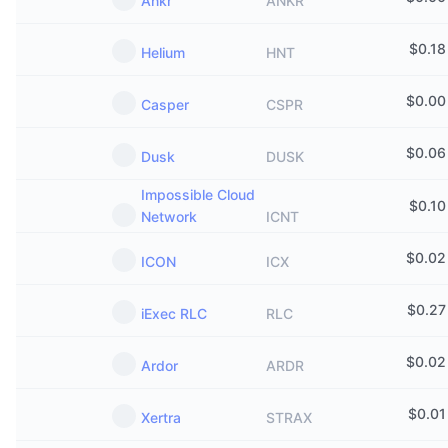
Ankr
ANKR
$
0.18
Helium
HNT
$
0.00
Casper
CSPR
$
0.06
Dusk
DUSK
Impossible Cloud
$
0.10
Network
ICNT
$
0.02
ICON
ICX
$
0.27
iExec RLC
RLC
$
0.02
Ardor
ARDR
$
0.01
Xertra
STRAX