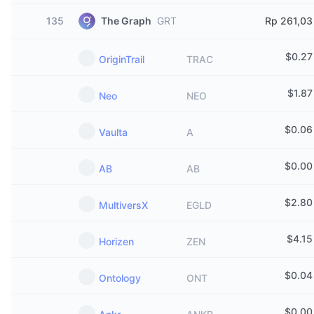
135
The Graph
GRT
Rp 261,03
$
0.27
OriginTrail
TRAC
$
1.87
Neo
NEO
$
0.06
Vaulta
A
$
0.00
AB
AB
$
2.80
MultiversX
EGLD
$
4.15
Horizen
ZEN
$
0.04
Ontology
ONT
$
0.00