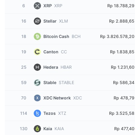
6
XRP
XRP
Rp 18.788,29
16
Stellar
XLM
Rp 2.888,65
18
Bitcoin Cash
BCH
Rp 3.826.578,20
19
Canton
CC
Rp 1.838,85
25
Hedera
HBAR
Rp 1.231,60
59
Stable
STABLE
Rp 586,34
70
XDC Network
XDC
Rp 478,79
114
Tezos
XTZ
Rp 3.525,58
130
Kaia
KAIA
Rp 477,40