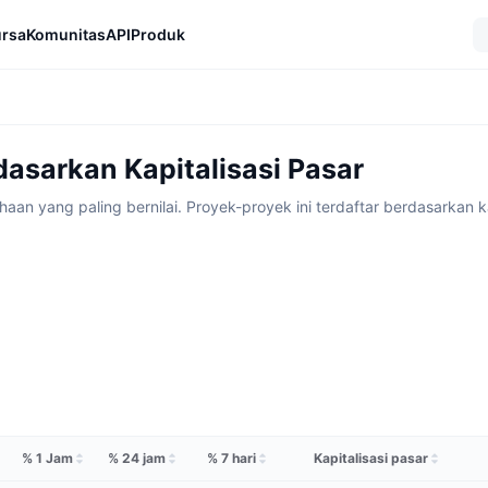
rsa
Komunitas
API
Produk
dasarkan Kapitalisasi Pasar
an yang paling bernilai. Proyek-proyek ini terdaftar berdasarkan k
% 1 Jam
% 24 jam
% 7 hari
Kapitalisasi pasar