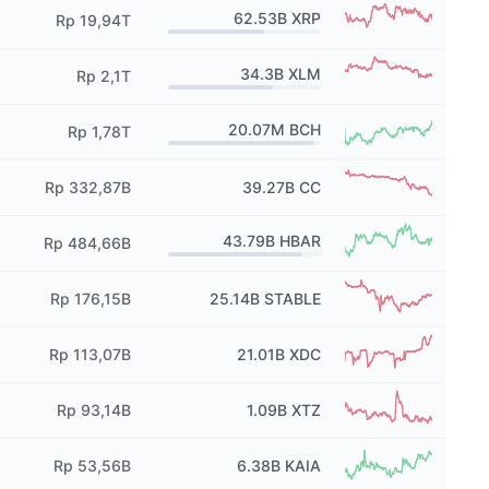
62.53B
XRP
Rp 19,94T
34.3B
XLM
Rp 2,1T
20.07M
BCH
Rp 1,78T
Rp 332,87B
39.27B
CC
43.79B
HBAR
Rp 484,66B
Rp 176,15B
25.14B
STABLE
Rp 113,07B
21.01B
XDC
Rp 93,14B
1.09B
XTZ
Rp 53,56B
6.38B
KAIA