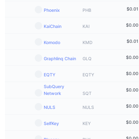
$
0.01
Phoenix
PHB
$
0.00
KaiChain
KAI
$
0.01
Komodo
KMD
$
0.00
Graphlinq Chain
GLQ
$
0.00
EQTY
EQTY
SubQuery
$
0.00
Network
SQT
$
0.00
NULS
NULS
$
0.00
SelfKey
KEY
$
0.00