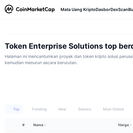
Mata Uang Kripto
Dasbor
DexScan
Bu
Token Enterprise Solutions top ber
Halaman ini mencantumkan proyek dan token kripto solusi perusaha
kemudian menurun secara berurutan.
Top
Trending
New
Gainers
Most Visited
#
Nama
Harga