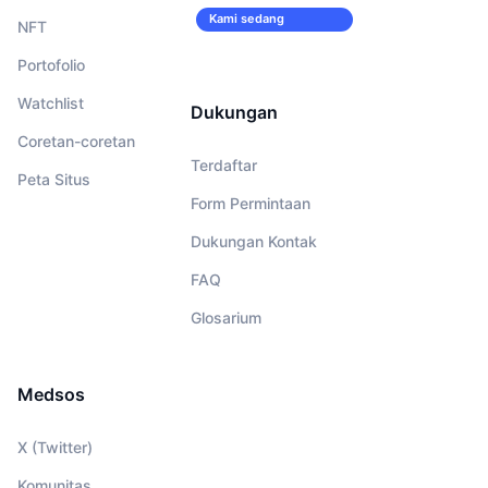
Kami sedang
NFT
merekrut!
Portofolio
Watchlist
Dukungan
Coretan-coretan
Terdaftar
Peta Situs
Form Permintaan
Dukungan Kontak
FAQ
Glosarium
Medsos
X (Twitter)
Komunitas