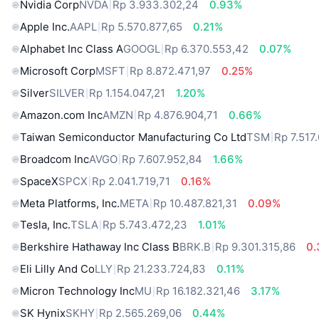
Nvidia Corp
NVDA
Rp 3.933.302,24
0.93%
Apple Inc.
AAPL
Rp 5.570.877,65
0.21%
Alphabet Inc Class A
GOOGL
Rp 6.370.553,42
0.07%
Microsoft Corp
MSFT
Rp 8.872.471,97
0.25%
Silver
SILVER
Rp 1.154.047,21
1.20%
Amazon.com Inc
AMZN
Rp 4.876.904,71
0.66%
Taiwan Semiconductor Manufacturing Co Ltd
TSM
Rp 7.517
Broadcom Inc
AVGO
Rp 7.607.952,84
1.66%
SpaceX
SPCX
Rp 2.041.719,71
0.16%
Meta Platforms, Inc.
META
Rp 10.487.821,31
0.09%
Tesla, Inc.
TSLA
Rp 5.743.472,23
1.01%
Berkshire Hathaway Inc Class B
BRK.B
Rp 9.301.315,86
0
Eli Lilly And Co
LLY
Rp 21.233.724,83
0.11%
Micron Technology Inc
MU
Rp 16.182.321,46
3.17%
SK Hynix
SKHY
Rp 2.565.269,06
0.44%