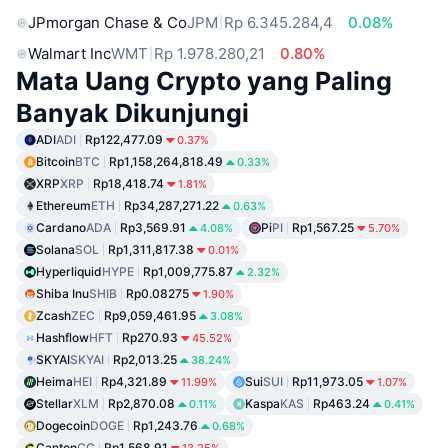
JPmorgan Chase & Co
JPM
Rp 6.345.284,4
0.08%
Walmart Inc
WMT
Rp 1.978.280,21
0.80%
Mata Uang Crypto yang Paling
Banyak Dikunjungi
ADI
ADI
Rp122,477.09
0.37%
Bitcoin
BTC
Rp1,158,264,818.49
0.33%
XRP
XRP
Rp18,418.74
1.81%
Ethereum
ETH
Rp34,287,271.22
0.63%
Cardano
ADA
Rp3,569.91
Pi
PI
Rp1,567.25
4.08%
5.70%
Solana
SOL
Rp1,311,817.38
0.01%
Hyperliquid
HYPE
Rp1,009,775.87
2.32%
Shiba Inu
SHIB
Rp0.08275
1.90%
Zcash
ZEC
Rp9,059,461.95
3.08%
Hashflow
HFT
Rp270.93
45.52%
SKYAI
SKYAI
Rp2,013.25
38.24%
Heima
HEI
Rp4,321.89
Sui
SUI
Rp11,973.05
11.99%
1.07%
Stellar
XLM
Rp2,870.08
Kaspa
KAS
Rp463.24
0.11%
0.41%
Dogecoin
DOGE
Rp1,243.76
0.68%
Canton
CC
Rp1,568.91
13.25%