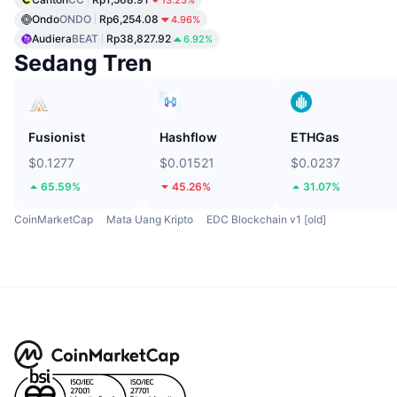
Ondo
ONDO
Rp6,254.08
4.96%
Audiera
BEAT
Rp38,827.92
6.92%
Sedang Tren
Fusionist
Hashflow
ETHGas
$0.1277
$0.01521
$0.0237
65.59%
45.26%
31.07%
CoinMarketCap
Mata Uang Kripto
EDC Blockchain v1 [old]