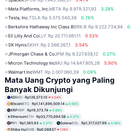
Meta Platforms, Inc.
META
Rp 9.979.321,93
3.28%
Tesla, Inc.
TSLA
Rp 5.575.540,36
0.76%
Berkshire Hathaway Inc Class B
BRK.B
Rp 9.222.734,94
0
Eli Lilly And Co
LLY
Rp 20.711.661,11
0.53%
SK Hynix
SKHY
Rp 2.568.267,1
3.54%
JPmorgan Chase & Co
JPM
Rp 6.327.638,12
0.27%
Micron Technology Inc
MU
Rp 14.647.805,28
5.90%
Walmart Inc
WMT
Rp 2.007.060,39
0.09%
Mata Uang Crypto yang Paling
Banyak Dikunjungi
ADI
ADI
Rp126,573.10
0.04%
Bitcoin
BTC
Rp1,141,896,509.14
0.58%
XRP
XRP
Rp19,373.74
0.88%
Ethereum
ETH
Rp33,770,694.58
0.37%
Pi
PI
Rp1,565.93
Solana
SOL
Rp1,317,027.99
3.37%
0.06%
Shiba Inu
SHIB
Rp0.08837
1.16%