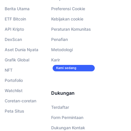
Berita Utama
Preferensi Cookie
ETF Bitcoin
Kebijakan cookie
API Kripto
Peraturan Komunitas
DexScan
Penafian
Aset Dunia Nyata
Metodologi
Grafik Global
Karir
Kami sedang
NFT
merekrut!
Portofolio
Watchlist
Dukungan
Coretan-coretan
Terdaftar
Peta Situs
Form Permintaan
Dukungan Kontak