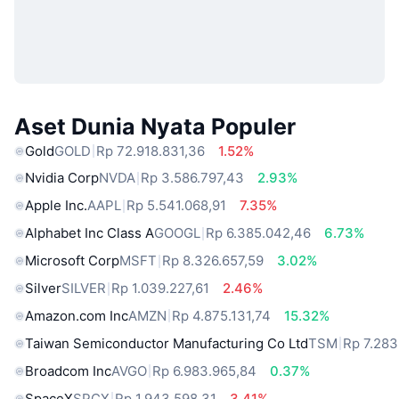
Aset Dunia Nyata Populer
Gold
GOLD
Rp 72.918.831,36
1.52%
Nvidia Corp
NVDA
Rp 3.586.797,43
2.93%
Apple Inc.
AAPL
Rp 5.541.068,91
7.35%
Alphabet Inc Class A
GOOGL
Rp 6.385.042,46
6.73%
Microsoft Corp
MSFT
Rp 8.326.657,59
3.02%
Silver
SILVER
Rp 1.039.227,61
2.46%
Amazon.com Inc
AMZN
Rp 4.875.131,74
15.32%
Taiwan Semiconductor Manufacturing Co Ltd
TSM
Rp 7.283
Broadcom Inc
AVGO
Rp 6.983.965,84
0.37%
SpaceX
SPCX
Rp 1.943.598,31
3.41%