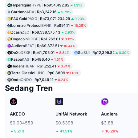
Hyperliquid
HYPE
Rp954,492.82
1.31%
Cardano
ADA
Rp3,242.16
5.79%
PAX Gold
PAXG
Rp73,071,234.29
0.23%
Lorenzo Protocol
BANK
Rp891.11
16.25%
Zcash
ZEC
Rp8,538,575.43
2.93%
Dogecoin
DOGE
Rp1,262.01
0.12%
Audiera
BEAT
Rp69,872.51
10.44%
DeXe
DEXE
Rp41,705.01
Sui
SUI
Rp12,395.82
8.84%
0.30%
Kaspa
KAS
Rp486.40
1.31%
Hedera
HBAR
Rp1,252.41
0.74%
Terra Classic
LUNC
Rp0.8809
1.61%
Ondo
ONDO
Rp7,049.11
0.24%
Sedang Tren
AKEDO
UnifAI Network
Audiera
$0.004559
$0.5398
$3.88
9.21%
41.51%
10.26%