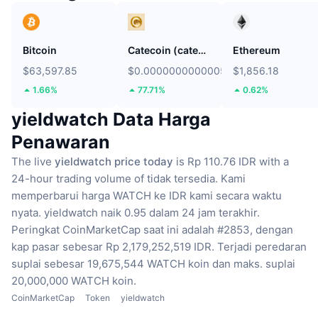
Bitcoin
Catecoin (catecoin.shop)
Ethereum
$63,597.85
$0.000000000000529
$1,856.18
1.66%
77.71%
0.62%
yieldwatch Data Harga
Penawaran
The live
yieldwatch price today
is Rp 110.76 IDR with a
24-hour trading volume of tidak tersedia.
Kami
memperbarui harga WATCH ke IDR kami secara waktu
nyata.
yieldwatch naik 0.95 dalam 24 jam terakhir.
Peringkat CoinMarketCap saat ini adalah #2853, dengan
kap pasar sebesar Rp 2,179,252,519 IDR.
Terjadi peredaran
suplai sebesar 19,675,544 WATCH koin
dan maks. suplai
20,000,000 WATCH koin.
CoinMarketCap
Token
yieldwatch