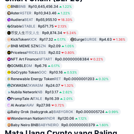
BNB
BNB
Rp10,645,456.34
1.22%
Aster
ASTER
Rp10,943.46
1.22%
Audiera
BEAT
Rp55,955.10
18.33%
Stable
STABLE
Rp571.75
2.13%
币安人生
币安人生
Rp9,874.34
5.24%
KickToken
KICK
Rp17.32
Surge
SURGE
Rp4.63
0.17%
1.36%
BNB MEME SZN
SZN
Rp2.09
1.05%
Priceless
PRICELESS
Rp2.02
0.80%
NFT Art Finance
NFTART
Rp0.00000008384
0.22%
GOMBLE
GM
Rp6.76
0.17%
GoCrypto Token
GOC
Rp10.16
0.53%
Renewable Energy Token
RET
Rp0.0000001203
0.32%
ZKWASM
ZKWASM
Rp24.07
1.32%
Nubila Network
NB
Rp13.17
2.62%
PrompTale AI
TALE
Rp16.39
2.01%
AI Avatar
AIAV
Rp27.98
0.72%
Baby Grok (babygrok.ai)
BABYGROK
Rp0.000005724
0.99%
Wonderman Nation
WNDR
Rp120.06
1.12%
Baby Neiro BNB
BABYNEIRO
Rp0.00000000379
1.60%
Mata Uang Crypto yang Paling