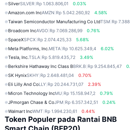
Silver
SILVER
Rp 1.063.806,01
0.03%
Amazon.com Inc
AMZN
Rp 5.042.260,92
4.58%
Taiwan Semiconductor Manufacturing Co Ltd
TSM
Rp 7.388
Broadcom Inc
AVGO
Rp 7.069.286,99
0.76%
SpaceX
SPCX
Rp 2.074.425,33
5.68%
Meta Platforms, Inc.
META
Rp 10.625.349,4
6.02%
Tesla, Inc.
TSLA
Rp 5.819.435,72
3.49%
Berkshire Hathaway Inc Class B
BRK.B
Rp 9.254.845,47
0
SK Hynix
SKHY
Rp 2.648.481,04
0.70%
Eli Lilly And Co
LLY
Rp 20.244.731,07
2.39%
Micron Technology Inc
MU
Rp 15.158.947,2
0.79%
JPmorgan Chase & Co
JPM
Rp 6.357.342,51
0.24%
Walmart Inc
WMT
Rp 1.994.230,61
0.44%
Token Populer pada Rantai BNB
Smart Chain (BEP20)