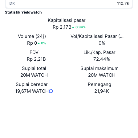
IDR
Sedang Tren
ETF Kripto
Belajar
CMC MCP
Statistik Yieldwatch
Baru
Kapitalisasi pasar
ETF Bitcoin
x402
Berita
Rp 2,17B
0.94%
Kripto
ETF Ethereum
Volume (24j)
Vol/Kapitalisasi Pasar (24J)
Academy
Rp 0
0%
0%
Politik
FDV
Lik./Kap. Pasar
Analisis teknikal
Riset
Rp 2,21B
72.44%
Olahraga
Suplai total
Suplai maksimum
RSI
Video
20M WATCH
20M WATCH
Keuangan
MACD
Suplai beredar
Pemegang
Glosarium
19,67M WATCH
21,94K
Teknologi
Situs web
Website
Derivatif
Kampanye
Medsos
NFT
Ikhtisar
Airdrop
Kontrak
0x7a9f...bec9b0
3.1
Peringkat (CertiK)
Statistik NFT Keseluruhan
Likuidasi
Hadiah Berlian
bscscan.com