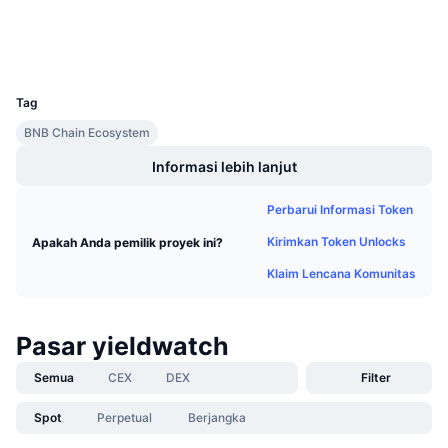
Penyelidik
Penjualan Mendatang
Tingkat Pendanaan
Belajar & Dapatkan
Dompet-dompet
UCID
8621
Kalender
Tag
BNB Chain Ecosystem
Kalender ICO
Informasi lebih lanjut
Kalender Event
Perbarui Informasi Token
Kirimkan Token Unlocks
Apakah Anda pemilik proyek ini?
Klaim Lencana Komunitas
Pasar yieldwatch
Semua
CEX
DEX
Filter
Spot
Perpetual
Berjangka