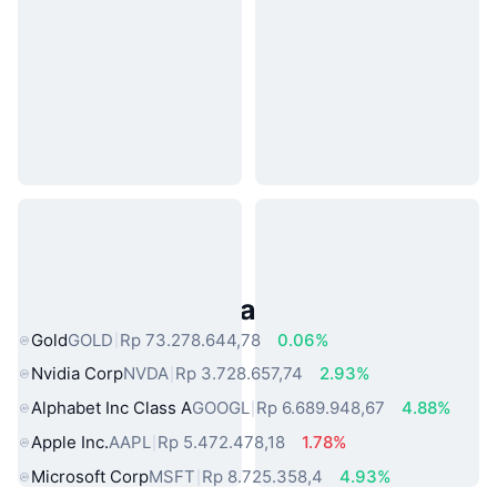
Aset Dunia Nyata Populer
Gold
GOLD
Rp 73.278.644,78
0.06%
Nvidia Corp
NVDA
Rp 3.728.657,74
2.93%
Alphabet Inc Class A
GOOGL
Rp 6.689.948,67
4.88%
Apple Inc.
AAPL
Rp 5.472.478,18
1.78%
Microsoft Corp
MSFT
Rp 8.725.358,4
4.93%