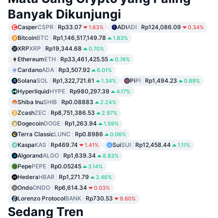
Banyak Dikunjungi
Casper
CSPR
Rp33.07
ADI
ADI
Rp124,086.09
1.63%
0.34%
Bitcoin
BTC
Rp1,146,517,149.78
1.83%
XRP
XRP
Rp19,344.68
0.70%
Ethereum
ETH
Rp33,461,425.55
0.74%
Cardano
ADA
Rp3,507.92
6.01%
Solana
SOL
Rp1,322,721.61
Pi
PI
Rp1,494.23
1.34%
0.89%
Hyperliquid
HYPE
Rp980,297.39
4.17%
Shiba Inu
SHIB
Rp0.08883
2.24%
Zcash
ZEC
Rp8,751,386.53
2.97%
Dogecoin
DOGE
Rp1,263.94
1.59%
Terra Classic
LUNC
Rp0.8986
0.06%
Kaspa
KAS
Rp469.74
Sui
SUI
Rp12,458.44
1.41%
1.11%
Algorand
ALGO
Rp1,639.34
8.83%
Pepe
PEPE
Rp0.05245
3.14%
Hedera
HBAR
Rp1,271.79
2.46%
Ondo
ONDO
Rp6,614.34
0.03%
Lorenzo Protocol
BANK
Rp730.53
9.60%
Sedang Tren