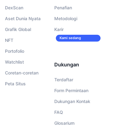
DexScan
Penafian
Aset Dunia Nyata
Metodologi
Grafik Global
Karir
Kami sedang
NFT
merekrut!
Portofolio
Watchlist
Dukungan
Coretan-coretan
Terdaftar
Peta Situs
Form Permintaan
Dukungan Kontak
FAQ
Glosarium