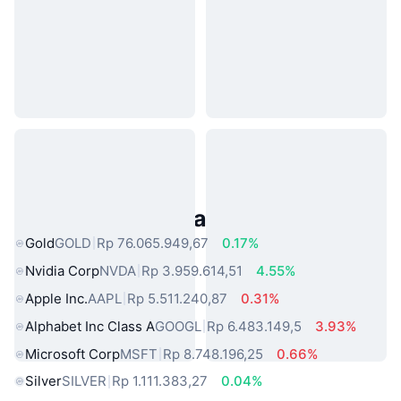
Aset Dunia Nyata Populer
Gold
GOLD
Rp 76.065.949,67
0.17%
Nvidia Corp
NVDA
Rp 3.959.614,51
4.55%
Apple Inc.
AAPL
Rp 5.511.240,87
0.31%
Alphabet Inc Class A
GOOGL
Rp 6.483.149,5
3.93%
Microsoft Corp
MSFT
Rp 8.748.196,25
0.66%
Silver
SILVER
Rp 1.111.383,27
0.04%