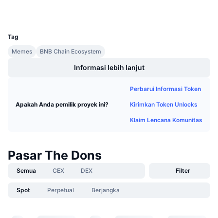
Dompet-dompet
Penjualan Mendatang
Tingkat Pendanaan
Belajar & Dapatkan
UCID
25219
Tag
Kalender
Memes
BNB Chain Ecosystem
Informasi lebih lanjut
Kalender ICO
Perbarui Informasi Token
Kalender Event
Kirimkan Token Unlocks
Apakah Anda pemilik proyek ini?
Klaim Lencana Komunitas
Pasar The Dons
Semua
CEX
DEX
Filter
Spot
Perpetual
Berjangka