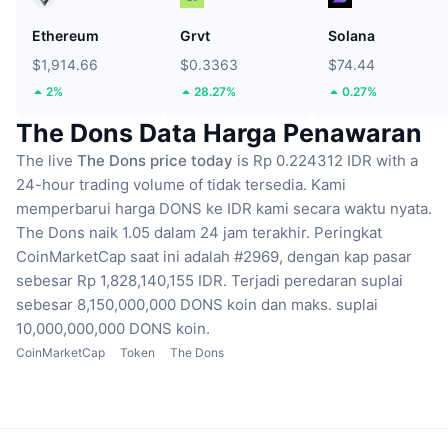
Ethereum
Grvt
Solana
$1,914.66
$0.3363
$74.44
2%
28.27%
0.27%
The Dons Data Harga Penawaran
The live
The Dons price today
is Rp 0.224312 IDR with a
24-hour trading volume of tidak tersedia.
Kami
memperbarui harga DONS ke IDR kami secara waktu nyata.
The Dons naik 1.05 dalam 24 jam terakhir.
Peringkat
CoinMarketCap saat ini adalah #2969, dengan kap pasar
sebesar Rp 1,828,140,155 IDR.
Terjadi peredaran suplai
sebesar 8,150,000,000 DONS koin
dan maks. suplai
10,000,000,000 DONS koin.
CoinMarketCap
Token
The Dons