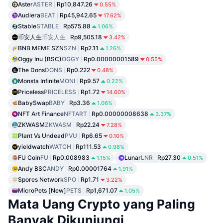
Aster
ASTER
Rp10,847.26
0.55%
Audiera
BEAT
Rp45,942.65
17.62%
Stable
STABLE
Rp575.88
1.06%
币安人生
币安人生
Rp9,505.18
3.42%
BNB MEME SZN
SZN
Rp2.11
1.26%
Oggy Inu (BSC)
OGGY
Rp0.00000001589
0.55%
The Dons
DONS
Rp0.222
0.48%
Monsta Infinite
MONI
Rp9.57
0.22%
Priceless
PRICELESS
Rp1.72
14.60%
BabySwap
BABY
Rp3.36
1.06%
NFT Art Finance
NFTART
Rp0.00000008638
3.37%
ZKWASM
ZKWASM
Rp22.24
7.28%
Plant Vs Undead
PVU
Rp6.65
0.10%
yieldwatch
WATCH
Rp111.53
0.98%
FU Coin
FU
Rp0.008983
Lunar
LNR
Rp27.30
1.15%
0.51%
Andy BSC
ANDY
Rp0.00001764
1.91%
Spores Network
SPO
Rp1.71
3.22%
MicroPets [New]
PETS
Rp1,671.07
1.05%
Mata Uang Crypto yang Paling
Banyak Dikunjungi