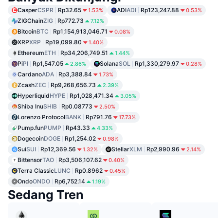
Casper
CSPR
Rp32.65
ADI
ADI
Rp123,247.88
1.53%
0.53%
ZIGChain
ZIG
Rp772.73
7.12%
Bitcoin
BTC
Rp1,154,913,046.71
0.08%
XRP
XRP
Rp19,099.80
1.40%
Ethereum
ETH
Rp34,206,749.51
1.44%
Pi
PI
Rp1,547.05
Solana
SOL
Rp1,330,279.97
2.86%
0.28%
Cardano
ADA
Rp3,388.84
1.73%
Zcash
ZEC
Rp9,268,656.73
2.39%
Hyperliquid
HYPE
Rp1,028,471.34
3.05%
Shiba Inu
SHIB
Rp0.08773
2.50%
Lorenzo Protocol
BANK
Rp791.76
17.73%
Pump.fun
PUMP
Rp43.33
4.33%
Dogecoin
DOGE
Rp1,254.02
0.98%
Sui
SUI
Rp12,369.56
Stellar
XLM
Rp2,990.96
1.32%
2.14%
Bittensor
TAO
Rp3,506,107.62
0.40%
Terra Classic
LUNC
Rp0.8962
0.45%
Ondo
ONDO
Rp6,752.14
1.19%
Sedang Tren