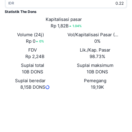
IDR
Sedang Tren
ETF Kripto
Belajar
CMC MCP
Statistik The Dons
Baru
Kapitalisasi pasar
ETF Bitcoin
x402
Berita
Rp 1,82B
1.04%
Kripto
ETF Ethereum
Volume (24j)
Vol/Kapitalisasi Pasar (24J)
Academy
Rp 0
0%
0%
Politik
FDV
Lik./Kap. Pasar
Analisis teknikal
Riset
Rp 2,24B
98.73%
Olahraga
Suplai total
Suplai maksimum
RSI
Video
10B DONS
10B DONS
Keuangan
MACD
Suplai beredar
Pemegang
Glosarium
8,15B DONS
19,19K
Teknologi
Situs web
Website
Derivatif
Kampanye
Medsos
NFT
Ikhtisar
Airdrop
Kontrak
0x95c9...f7BF59
3.2
Peringkat (CertiK)
Statistik NFT Keseluruhan
Likuidasi
Hadiah Berlian
Penyelidik
bscscan.com