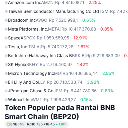
Amazon.com Inc
AMZN
Rp 4.846.087,1
2.25%
Taiwan Semiconductor Manufacturing Co Ltd
TSM
Rp 7.427
Broadcom Inc
AVGO
Rp 7.520.998,1
0.65%
Meta Platforms, Inc.
META
Rp 10.417.370,88
0.85%
SpaceX
SPCX
Rp 1.950.589,95
12.91%
Tesla, Inc.
TSLA
Rp 5.740.172,28
1.87%
Berkshire Hathaway Inc Class B
BRK.B
Rp 9.229.683,09
0
SK Hynix
SKHY
Rp 2.719.460,67
1.42%
Micron Technology Inc
MU
Rp 16.406.685,44
2.85%
Eli Lilly And Co
LLY
Rp 20.718.533,74
3.92%
JPmorgan Chase & Co
JPM
Rp 6.441.780,66
0.83%
Walmart Inc
WMT
Rp 1.996.426,27
0.15%
Token Populer pada Rantai BNB
Smart Chain (BEP20)
BNB
BNB
Rp10,735,718.45
1.18%