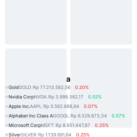
Aset Dunia Nyata Populer
Gold
GOLD
Rp 77.213.582,56
0.20%
Nvidia Corp
NVDA
Rp 3.999.362,17
0.52%
Apple Inc.
AAPL
Rp 5.562.688,64
0.07%
Alphabet Inc Class A
GOOGL
Rp 6.329.873,34
0.57%
Microsoft Corp
MSFT
Rp 8.851.447,87
0.35%
Silver
SILVER
Rp 1.139.691,64
0.25%