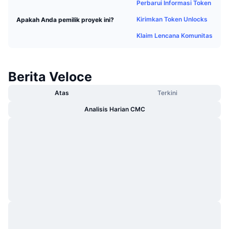
Perbarui Informasi Token
Sedang Tren
ETF Kripto
Belajar
CMC MCP
Kirimkan Token Unlocks
Apakah Anda pemilik proyek ini?
Baru
ETF Bitcoin
Klaim Lencana Komunitas
x402
Berita
Kripto
ETF Ethereum
Academy
Berita Veloce
Politik
Analisis teknikal
Riset
Atas
Terkini
Olahraga
Analisis Harian CMC
RSI
Video
Keuangan
MACD
Glosarium
Teknologi
Derivatif
Kampanye
NFT
Ikhtisar
Airdrop
Statistik NFT Keseluruhan
Likuidasi
Hadiah Berlian