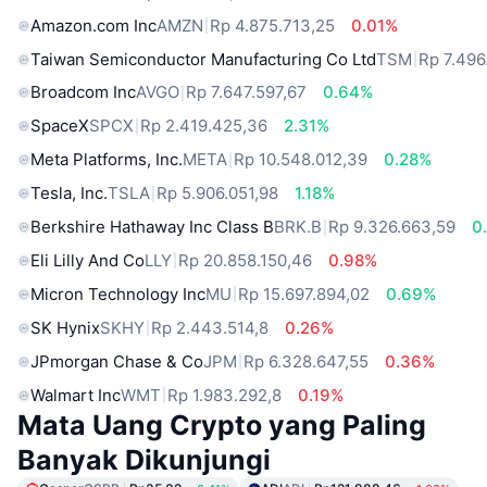
Amazon.com Inc
AMZN
Rp 4.875.713,25
0.01%
Taiwan Semiconductor Manufacturing Co Ltd
TSM
Rp 7.496
Broadcom Inc
AVGO
Rp 7.647.597,67
0.64%
SpaceX
SPCX
Rp 2.419.425,36
2.31%
Meta Platforms, Inc.
META
Rp 10.548.012,39
0.28%
Tesla, Inc.
TSLA
Rp 5.906.051,98
1.18%
Berkshire Hathaway Inc Class B
BRK.B
Rp 9.326.663,59
0
Eli Lilly And Co
LLY
Rp 20.858.150,46
0.98%
Micron Technology Inc
MU
Rp 15.697.894,02
0.69%
SK Hynix
SKHY
Rp 2.443.514,8
0.26%
JPmorgan Chase & Co
JPM
Rp 6.328.647,55
0.36%
Walmart Inc
WMT
Rp 1.983.292,8
0.19%
Mata Uang Crypto yang Paling
Banyak Dikunjungi