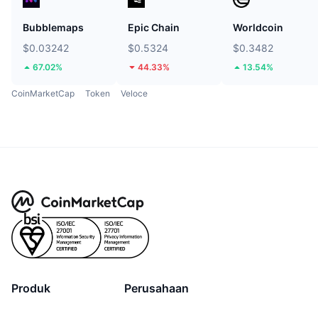
Bubblemaps
Epic Chain
Worldcoin
$0.03242
$0.5324
$0.3482
67.02%
44.33%
13.54%
CoinMarketCap
Token
Veloce
Produk
Perusahaan