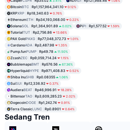
Casper
CSPR
Rp35.02
ADI
ADI
Rp121,988.46
3.41%
1.08%
Bitcoin
BTC
Rp1,157,964,341.10
0.12%
XRP
XRP
Rp18,340.63
0.76%
Ethereum
ETH
Rp34,193,068.00
0.22%
Solana
SOL
Rp1,364,901.89
Pi
PI
Rp1,577.52
0.02%
1.59%
Tutorial
TUT
Rp2,756.86
13.66%
PAX Gold
PAXG
Rp77,048,372.73
1.01%
Cardano
ADA
Rp3,487.98
1.35%
Pump.fun
PUMP
Rp49.78
11.50%
Zcash
ZEC
Rp9,059,714.24
1.15%
Bubblemaps
BMT
Rp576.56
67.36%
Hyperliquid
HYPE
Rp971,408.83
0.52%
Shiba Inu
SHIB
Rp0.08355
1.06%
Sui
SUI
Rp12,336.92
0.37%
Audiera
BEAT
Rp46,996.91
18.28%
Bittensor
TAO
Rp3,609,285.23
2.02%
Dogecoin
DOGE
Rp1,242.74
0.91%
Terra Classic
LUNC
Rp0.8901
0.64%
Sedang Tren