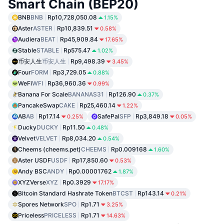
Smart Chain (BEP20)
BNB
BNB
Rp10,728,050.08
1.15%
Aster
ASTER
Rp10,839.51
0.58%
Audiera
BEAT
Rp45,909.84
17.65%
Stable
STABLE
Rp575.47
1.02%
币安人生
币安人生
Rp9,498.39
3.45%
Four
FORM
Rp3,729.05
0.88%
WeFi
WFI
Rp36,960.36
0.99%
Banana For Scale
BANANAS31
Rp126.90
0.37%
PancakeSwap
CAKE
Rp25,460.14
1.22%
AB
AB
Rp17.14
SafePal
SFP
Rp3,849.18
0.25%
0.05%
Ducky
DUCKY
Rp11.50
0.48%
Velvet
VELVET
Rp8,034.20
0.54%
Cheems (cheems.pet)
CHEEMS
Rp0.009168
1.60%
Aster USDF
USDF
Rp17,850.60
0.53%
Andy BSC
ANDY
Rp0.00001762
1.87%
XYZVerse
XYZ
Rp0.3929
17.17%
Bitcoin Standard Hashrate Token
BTCST
Rp143.14
0.21%
Spores Network
SPO
Rp1.71
3.25%
Priceless
PRICELESS
Rp1.71
14.63%