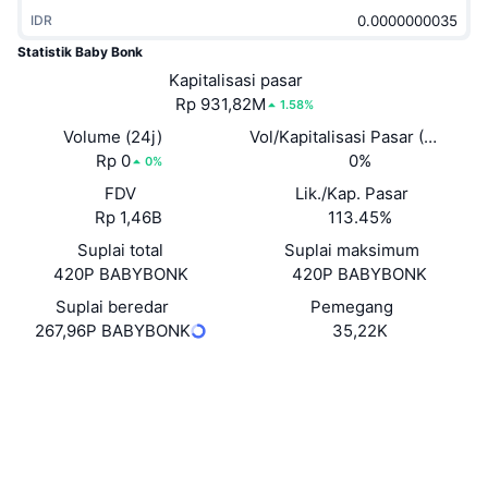
Sedang Tren
ETF Kripto
IDR
Belajar
CMC MCP
Statistik Baby Bonk
Baru
ETF Bitcoin
Kapitalisasi pasar
x402
Berita
Rp 931,82M
1.58%
Kripto
ETF Ethereum
Volume (24j)
Vol/Kapitalisasi Pasar (24J)
Academy
Rp 0
0%
0%
Politik
Analisis teknikal
FDV
Lik./Kap. Pasar
Riset
Rp 1,46B
113.45%
Olahraga
RSI
Video
Suplai total
Suplai maksimum
420P BABYBONK
420P BABYBONK
Keuangan
MACD
Glosarium
Suplai beredar
Pemegang
267,96P BABYBONK
35,22K
Teknologi
Derivatif
Kampanye
Situs web
Website
Medsos
NFT
Ikhtisar
Airdrop
Kontrak
0xbb28...c98775
3.9
Statistik NFT Keseluruhan
Peringkat (CertiK)
Likuidasi
Hadiah Berlian
Audits