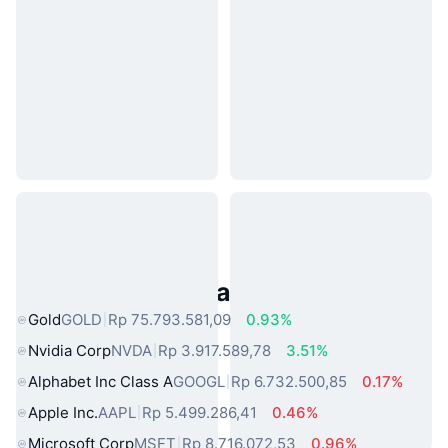
Aset Dunia Nyata Populer
Gold
GOLD
Rp 75.793.581,09
0.93%
Nvidia Corp
NVDA
Rp 3.917.589,78
3.51%
Alphabet Inc Class A
GOOGL
Rp 6.732.500,85
0.17%
Apple Inc.
AAPL
Rp 5.499.286,41
0.46%
Microsoft Corp
MSFT
Rp 8.716.072,53
0.96%