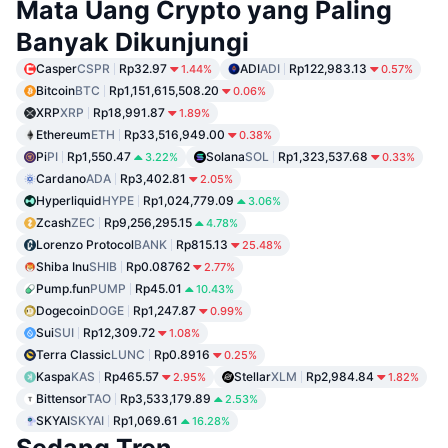
Mata Uang Crypto yang Paling
Banyak Dikunjungi
Casper
CSPR
Rp32.97
ADI
ADI
Rp122,983.13
1.44%
0.57%
Bitcoin
BTC
Rp1,151,615,508.20
0.06%
XRP
XRP
Rp18,991.87
1.89%
Ethereum
ETH
Rp33,516,949.00
0.38%
Pi
PI
Rp1,550.47
Solana
SOL
Rp1,323,537.68
3.22%
0.33%
Cardano
ADA
Rp3,402.81
2.05%
Hyperliquid
HYPE
Rp1,024,779.09
3.06%
Zcash
ZEC
Rp9,256,295.15
4.78%
Lorenzo Protocol
BANK
Rp815.13
25.48%
Shiba Inu
SHIB
Rp0.08762
2.77%
Pump.fun
PUMP
Rp45.01
10.43%
Dogecoin
DOGE
Rp1,247.87
0.99%
Sui
SUI
Rp12,309.72
1.08%
Terra Classic
LUNC
Rp0.8916
0.25%
Kaspa
KAS
Rp465.57
Stellar
XLM
Rp2,984.84
2.95%
1.82%
Bittensor
TAO
Rp3,533,179.89
2.53%
SKYAI
SKYAI
Rp1,069.61
16.28%