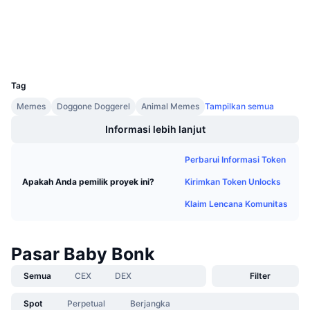
Penjualan Mendatang
Tingkat Pendanaan
Belajar & Dapatkan
Penyelidik
bscscan.com
Dompet-dompet
UCID
Kalender
28801
Tag
Kalender ICO
Memes
Doggone Doggerel
Animal Memes
Tampilkan semua
Informasi lebih lanjut
Kalender Event
Perbarui Informasi Token
Kirimkan Token Unlocks
Apakah Anda pemilik proyek ini?
Klaim Lencana Komunitas
Pasar Baby Bonk
Semua
CEX
DEX
Filter
Spot
Perpetual
Berjangka