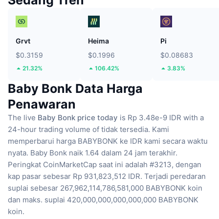
Sedang Tren
Grvt
Heima
Pi
$0.3159
$0.1996
$0.08683
21.32%
106.42%
3.83%
Baby Bonk Data Harga
Penawaran
The live
Baby Bonk price today
is Rp 3.48e-9 IDR with a
24-hour trading volume of tidak tersedia.
Kami
memperbarui harga BABYBONK ke IDR kami secara waktu
nyata.
Baby Bonk naik 1.64 dalam 24 jam terakhir.
Peringkat CoinMarketCap saat ini adalah #3213, dengan
kap pasar sebesar Rp 931,823,512 IDR.
Terjadi peredaran
suplai sebesar 267,962,114,786,581,000 BABYBONK koin
dan maks. suplai 420,000,000,000,000,000 BABYBONK
koin.