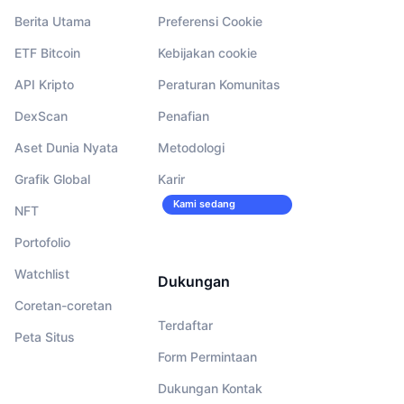
Berita Utama
Preferensi Cookie
ETF Bitcoin
Kebijakan cookie
API Kripto
Peraturan Komunitas
DexScan
Penafian
Aset Dunia Nyata
Metodologi
Grafik Global
Karir
Kami sedang
NFT
merekrut!
Portofolio
Watchlist
Dukungan
Coretan-coretan
Terdaftar
Peta Situs
Form Permintaan
Dukungan Kontak