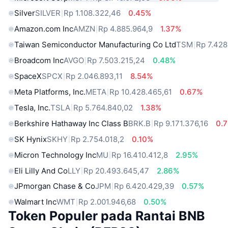
Silver
SILVER
Rp 1.108.322,46
0.45%
Amazon.com Inc
AMZN
Rp 4.885.964,9
1.37%
Taiwan Semiconductor Manufacturing Co Ltd
TSM
Rp 7.428
Broadcom Inc
AVGO
Rp 7.503.215,24
0.48%
SpaceX
SPCX
Rp 2.046.893,11
8.54%
Meta Platforms, Inc.
META
Rp 10.428.465,61
0.67%
Tesla, Inc.
TSLA
Rp 5.764.840,02
1.38%
Berkshire Hathaway Inc Class B
BRK.B
Rp 9.171.376,16
0.
SK Hynix
SKHY
Rp 2.754.018,2
0.10%
Micron Technology Inc
MU
Rp 16.410.412,8
2.95%
Eli Lilly And Co
LLY
Rp 20.493.645,47
2.86%
JPmorgan Chase & Co
JPM
Rp 6.420.429,39
0.57%
Walmart Inc
WMT
Rp 2.001.946,68
0.50%
Token Populer pada Rantai BNB