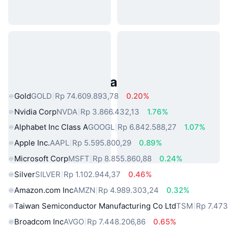
Aset Dunia Nyata Populer
Gold
GOLD
Rp 74.609.893,78
0.20%
Nvidia Corp
NVDA
Rp 3.866.432,13
1.76%
Alphabet Inc Class A
GOOGL
Rp 6.842.588,27
1.07%
Apple Inc.
AAPL
Rp 5.595.800,29
0.89%
Microsoft Corp
MSFT
Rp 8.855.860,88
0.24%
Silver
SILVER
Rp 1.102.944,37
0.46%
Amazon.com Inc
AMZN
Rp 4.989.303,24
0.32%
Taiwan Semiconductor Manufacturing Co Ltd
TSM
Rp 7.473
Broadcom Inc
AVGO
Rp 7.448.206,86
0.65%