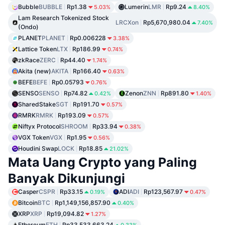
Bubble
BUBBLE
Rp1.38
Lumerin
LMR
Rp9.24
5.03%
8.40%
Lam Research Tokenized Stock
LRCXon
Rp5,670,980.04
7.40%
(Ondo)
PLANET
PLANET
Rp0.006228
3.38%
Lattice Token
LTX
Rp186.99
0.74%
zkRace
ZERC
Rp44.40
1.74%
Akita (new)
AKITA
Rp166.40
0.63%
BEFE
BEFE
Rp0.05793
0.76%
SENSO
SENSO
Rp74.82
Zenon
ZNN
Rp891.80
0.42%
1.40%
SharedStake
SGT
Rp191.70
0.57%
RMRK
RMRK
Rp193.09
0.57%
Niftyx Protocol
SHROOM
Rp33.94
0.38%
VGX Token
VGX
Rp1.95
0.56%
Houdini Swap
LOCK
Rp18.85
21.02%
Mata Uang Crypto yang Paling
Banyak Dikunjungi
Casper
CSPR
Rp33.15
ADI
ADI
Rp123,567.97
0.19%
0.47%
Bitcoin
BTC
Rp1,149,156,857.90
0.40%
XRP
XRP
Rp19,094.82
1.27%
Ethereum
ETH
Rp33,533,663.24