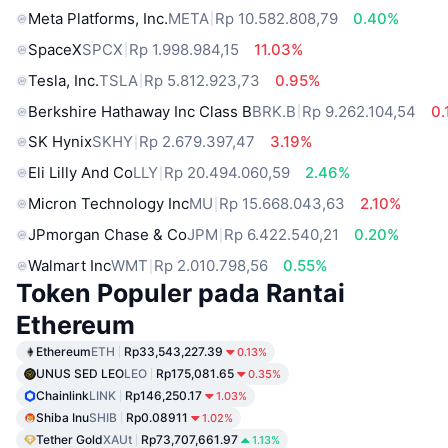
Meta Platforms, Inc.
META
Rp 10.582.808,79
0.40%
SpaceX
SPCX
Rp 1.998.984,15
11.03%
Tesla, Inc.
TSLA
Rp 5.812.923,73
0.95%
Berkshire Hathaway Inc Class B
BRK.B
Rp 9.262.104,54
0.
SK Hynix
SKHY
Rp 2.679.397,47
3.19%
Eli Lilly And Co
LLY
Rp 20.494.060,59
2.46%
Micron Technology Inc
MU
Rp 15.668.043,63
2.10%
JPmorgan Chase & Co
JPM
Rp 6.422.540,21
0.20%
Walmart Inc
WMT
Rp 2.010.798,56
0.55%
Token Populer pada Rantai
Ethereum
Ethereum
ETH
Rp33,543,227.39
0.13%
UNUS SED LEO
LEO
Rp175,081.65
0.35%
Chainlink
LINK
Rp146,250.17
1.03%
Shiba Inu
SHIB
Rp0.08911
1.02%
Tether Gold
XAUt
Rp73,707,661.97
1.13%