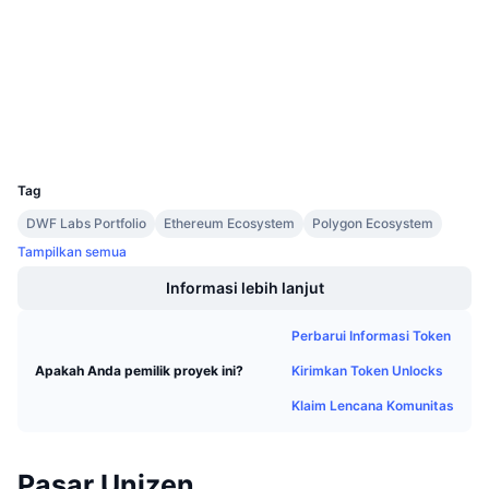
Penjualan Mendatang
Audits
Tingkat Pendanaan
Belajar & Dapatkan
etherscan.io
Penyelidik
Kalender
Dompet-dompet
UCID
Kalender ICO
9263
Tag
Kalender Event
DWF Labs Portfolio
Ethereum Ecosystem
Polygon Ecosystem
Tampilkan semua
Informasi lebih lanjut
Perbarui Informasi Token
Kirimkan Token Unlocks
Apakah Anda pemilik proyek ini?
Klaim Lencana Komunitas
Pasar Unizen