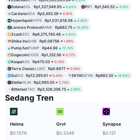
0.33%
Solana
SOL
Rp1,327,549.95
Pi
PI
Rp1,540.52
0.63%
3.16%
Cardano
ADA
Rp3,492.29
0.91%
Hyperliquid
HYPE
Rp1,031,618.08
4.96%
Lorenzo Protocol
BANK
Rp882.75
16.26%
Zcash
ZEC
Rp9,275,785.48
5.83%
Shiba Inu
SHIB
Rp0.08756
1.69%
Pump.fun
PUMP
Rp44.96
12.74%
Dogecoin
DOGE
Rp1,252.56
0.77%
Kaspa
KAS
Rp470.53
0.70%
Terra Classic
LUNC
Rp0.8977
0.59%
Sui
SUI
Rp12,395.61
SKYAI
SKYAI
Rp982.30
0.44%
18.84%
Stellar
XLM
Rp2,985.05
2.73%
Bittensor
TAO
Rp3,526,356.75
2.99%
Sedang Tren
Heima
Grvt
Synapse
$0.1576
$0.3346
$0.121