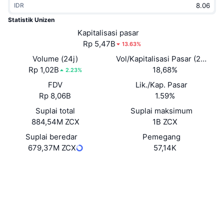
IDR
Sedang Tren
ETF Kripto
Belajar
CMC MCP
Statistik Unizen
Baru
Kapitalisasi pasar
ETF Bitcoin
x402
Berita
Rp 5,47B
13.63%
Kripto
ETF Ethereum
Volume (24j)
Vol/Kapitalisasi Pasar (24J)
Academy
Rp 1,02B
18,68%
2.23%
Politik
FDV
Lik./Kap. Pasar
Analisis teknikal
Riset
Rp 8,06B
1.59%
Olahraga
Suplai total
Suplai maksimum
RSI
Video
884,54M ZCX
1B ZCX
Keuangan
MACD
Suplai beredar
Pemegang
Glosarium
679,37M ZCX
57,14K
Teknologi
Situs web
Website
Whitepaper
Derivatif
Kampanye
NFT
Medsos
Ikhtisar
Airdrop
Statistik NFT Keseluruhan
0xc52c...028804
Kontrak
Likuidasi
Hadiah Berlian