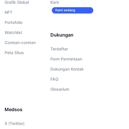
Grafik Global
Karir
Kami sedang
NFT
merekrut!
Portofolio
Watchlist
Dukungan
Coretan-coretan
Terdaftar
Peta Situs
Form Permintaan
Dukungan Kontak
FAQ
Glosarium
Medsos
X (Twitter)