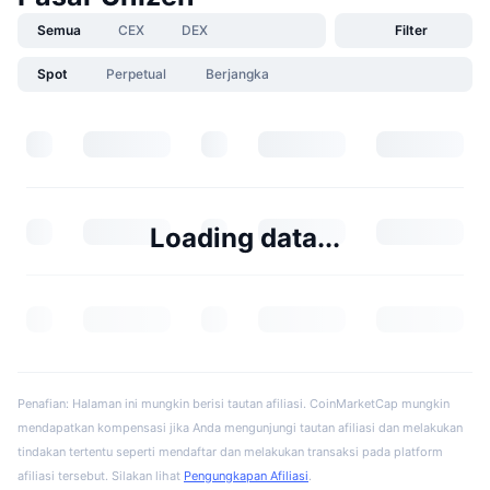
Semua
CEX
DEX
Filter
Spot
Perpetual
Berjangka
Loading data...
Penafian: Halaman ini mungkin berisi tautan afiliasi. CoinMarketCap mungkin
mendapatkan kompensasi jika Anda mengunjungi tautan afiliasi dan melakukan
tindakan tertentu seperti mendaftar dan melakukan transaksi pada platform
afiliasi tersebut. Silakan lihat
Pengungkapan Afiliasi
.