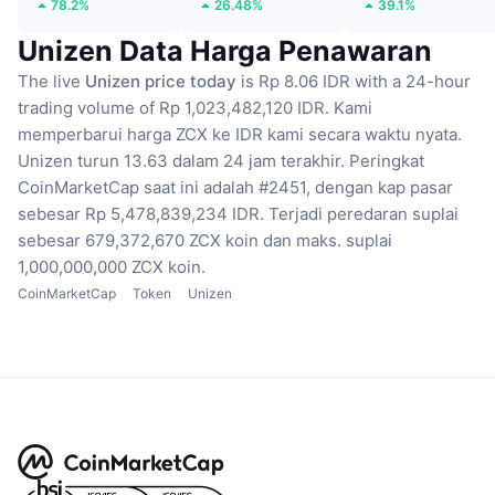
78.2%
26.48%
39.1%
Unizen Data Harga Penawaran
The live
Unizen price today
is Rp 8.06 IDR with a 24-hour
trading volume of Rp 1,023,482,120 IDR.
Kami
memperbarui harga ZCX ke IDR kami secara waktu nyata.
Unizen turun 13.63 dalam 24 jam terakhir.
Peringkat
CoinMarketCap saat ini adalah #2451, dengan kap pasar
sebesar Rp 5,478,839,234 IDR.
Terjadi peredaran suplai
sebesar 679,372,670 ZCX koin
dan maks. suplai
1,000,000,000 ZCX koin.
CoinMarketCap
Token
Unizen