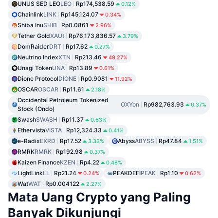
UNUS SED LEO
LEO
Rp174,538.59
0.12%
Chainlink
LINK
Rp145,124.07
0.34%
Shiba Inu
SHIB
Rp0.0861
2.96%
Tether Gold
XAUt
Rp76,173,836.57
3.79%
DomRaider
DRT
Rp17.62
0.27%
Neutrino Index
XTN
Rp213.46
49.27%
Unagi Token
UNA
Rp13.89
0.61%
Dione Protocol
DIONE
Rp0.9081
11.92%
OSCAR
OSCAR
Rp11.61
2.18%
Occidental Petroleum Tokenized
OXYon
Rp982,763.93
0.37%
Stock (Ondo)
Swash
SWASH
Rp11.37
0.63%
Ethervista
VISTA
Rp12,324.33
0.41%
e-Radix
EXRD
Rp17.52
Abyss
ABYSS
Rp47.84
3.33%
1.51%
RMRK
RMRK
Rp192.98
0.37%
Kaizen Finance
KZEN
Rp4.22
0.48%
LightLink
LL
Rp21.24
PEAKDEFI
PEAK
Rp1.10
0.24%
0.62%
Wat
WAT
Rp0.004122
2.27%
Mata Uang Crypto yang Paling
Banyak Dikunjungi