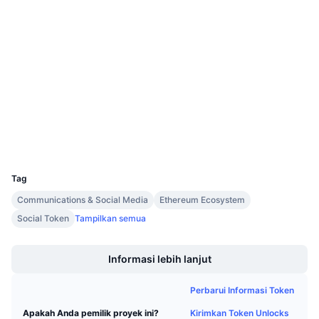
Situs web
Website
Whitepaper
Penjualan Mendatang
Tingkat Pendanaan
Belajar & Dapatkan
Medsos
Kontrak
0X3991...61Fef3
Kalender
4.2
Peringkat (CertiK)
etherscan.io
Kalender ICO
Penyelidik
Dompet-dompet
Kalender Event
UCID
32257
Tag
Communications & Social Media
Ethereum Ecosystem
Social Token
Tampilkan semua
Boost
Informasi lebih lanjut
Perbarui Informasi Token
Kirimkan Token Unlocks
Apakah Anda pemilik proyek ini?