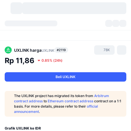
Mata Uang Kripto
Dasbor
Mata Uang Kripto
DexScan
Pasar
Peringkat
UXLINK
harga
78K
#2119
UXLINK
Rp 11,86
0.85%
(
24h
)
Sinyal
Bursa
Kategori
New
Tinjauan Pasar
Tren
Komunitas
Snapshot Historis
Pasar Spot
Bursa terpusat:
Beli UXLINK
Baru
Beranda
API
Pembukaan Kunci Token
Jumlah mata uang kripto
Spot
The UXLINK project has migrated its token from
Arbitrum
contract address
to
Ethereum contract address
contract on a 1:1
Yang Menguat
Topik
Hasil
Produk
Perbendaharaan Bitcoin
Derivatif
API
basis. For more details, please refer to their
official
announcement
.
Meme Explorer
Live
Aset Dunia Nyata
Perbendaharaan BNB
Produk
API Kripto
Bursa terdesentralisasi:
Grafik UXLINK ke IDR