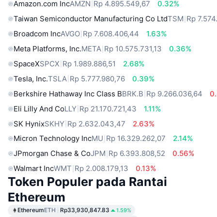
Amazon.com Inc
AMZN
Rp 4.895.549,67
0.32%
Taiwan Semiconductor Manufacturing Co Ltd
TSM
Rp 7.574
Broadcom Inc
AVGO
Rp 7.608.406,44
1.63%
Meta Platforms, Inc.
META
Rp 10.575.731,13
0.36%
SpaceX
SPCX
Rp 1.989.886,51
2.68%
Tesla, Inc.
TSLA
Rp 5.777.980,76
0.39%
Berkshire Hathaway Inc Class B
BRK.B
Rp 9.266.036,64
0
Eli Lilly And Co
LLY
Rp 21.170.721,43
1.11%
SK Hynix
SKHY
Rp 2.632.043,47
2.63%
Micron Technology Inc
MU
Rp 16.329.262,07
2.14%
JPmorgan Chase & Co
JPM
Rp 6.393.808,52
0.56%
Walmart Inc
WMT
Rp 2.008.179,13
0.13%
Token Populer pada Rantai
Ethereum
Ethereum
ETH
Rp33,930,847.83
1.59%