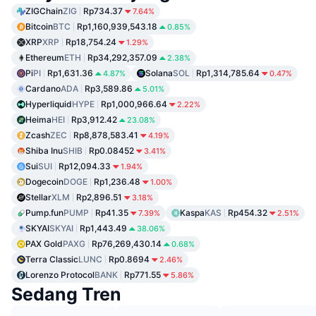
ZIGChain
ZIG
Rp734.37
7.64%
Bitcoin
BTC
Rp1,160,939,543.18
0.85%
XRP
XRP
Rp18,754.24
1.29%
Ethereum
ETH
Rp34,292,357.09
2.38%
Pi
PI
Rp1,631.36
Solana
SOL
Rp1,314,785.64
4.87%
0.47%
Cardano
ADA
Rp3,589.86
5.01%
Hyperliquid
HYPE
Rp1,000,966.64
2.22%
Heima
HEI
Rp3,912.42
23.08%
Zcash
ZEC
Rp8,878,583.41
4.19%
Shiba Inu
SHIB
Rp0.08452
3.41%
Sui
SUI
Rp12,094.33
1.94%
Dogecoin
DOGE
Rp1,236.48
1.00%
Stellar
XLM
Rp2,896.51
3.18%
Pump.fun
PUMP
Rp41.35
Kaspa
KAS
Rp454.32
7.39%
2.51%
SKYAI
SKYAI
Rp1,443.49
38.06%
PAX Gold
PAXG
Rp76,269,430.14
0.68%
Terra Classic
LUNC
Rp0.8694
2.46%
Lorenzo Protocol
BANK
Rp771.55
5.86%
Sedang Tren