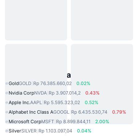
Aset Dunia Nyata Populer
Gold
GOLD
Rp 76.385.660,02
0.02%
Nvidia Corp
NVDA
Rp 3.907.014,2
0.43%
Apple Inc.
AAPL
Rp 5.595.323,02
0.52%
Alphabet Inc Class A
GOOGL
Rp 6.435.530,74
0.79%
Microsoft Corp
MSFT
Rp 8.899.844,11
2.00%
Silver
SILVER
Rp 1.103.097,04
0.04%