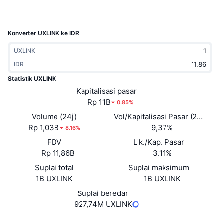
Sedang Tren
ETF Kripto
Belajar
CMC MCP
Baru
ETF Bitcoin
Konverter UXLINK ke IDR
x402
Berita
UXLINK
Kripto
ETF Ethereum
Academy
IDR
Statistik UXLINK
Politik
Analisis teknikal
Riset
Kapitalisasi pasar
Rp 11B
Olahraga
0.85%
RSI
Video
Volume (24j)
Vol/Kapitalisasi Pasar (24J)
Keuangan
Rp 1,03B
9,37%
8.16%
MACD
Glosarium
FDV
Lik./Kap. Pasar
Teknologi
Rp 11,86B
3.11%
Derivatif
Kampanye
Suplai total
Suplai maksimum
1B UXLINK
1B UXLINK
NFT
Ikhtisar
Airdrop
Suplai beredar
Statistik NFT Keseluruhan
927,74M UXLINK
Likuidasi
Hadiah Berlian