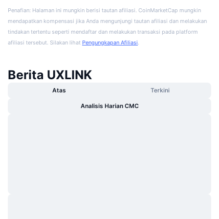
Penafian: Halaman ini mungkin berisi tautan afiliasi. CoinMarketCap mungkin
mendapatkan kompensasi jika Anda mengunjungi tautan afiliasi dan melakukan
tindakan tertentu seperti mendaftar dan melakukan transaksi pada platform
afiliasi tersebut. Silakan lihat
Pengungkapan Afiliasi
.
Berita UXLINK
Atas
Terkini
Analisis Harian CMC